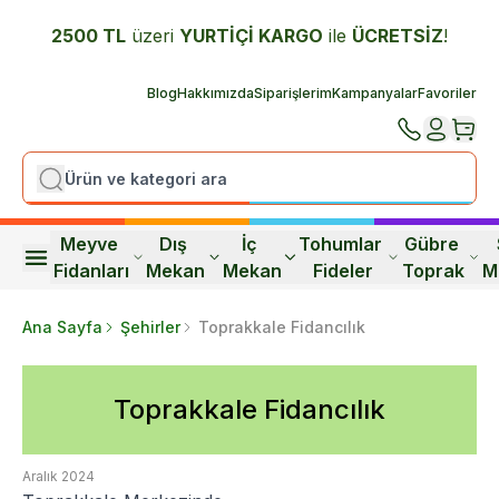
2500 TL
üzeri
YURTİÇİ K
ARGO
ile
ÜCRETSİZ
!
Blog
Hakkımızda
Siparişlerim
Kampanyalar
Favoriler
Meyve 
Dış 
İç 
Tohumlar 
Gübre 
Fidanları
Mekan
Mekan
Fideler
Toprak
M
Ana Sayfa
Şehirler
Toprakkale Fidancılık
Toprakkale Fidancılık
Aralık 2024