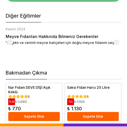
Diğer Eğitimler
Kasım 2024
K
Meyve Fidanları Hakkında Bilmeniz Gerekenler
M
"Sağlıklı ve verimli meyve bahçeleri için doğru meyve fidanını seçin."
M
d
a
t
m
h
v
Bakmadan Çıkma
i
e
Nar Fidanı DEVE DİŞİ Açık
Saksı Fidan Harcı 25 Litre
Köklü
5
5
₺ 1.080
₺ 1.190
%
29
%
5
₺ 770
₺ 1.130
Sepete Ekle
Sepete Ekle