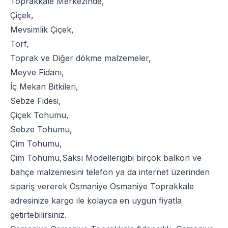
Toprakkale Merkezinde,
Çiçek
,
Mevsimlik Çiçek
,
Torf
,
Toprak
ve
Diğer dökme malzemeler
,
Meyve Fidanı
,
İç Mekan Bitkileri
,
Sebze Fidesi
,
Çiçek Tohumu
,
Sebze Tohumu
,
Çim Tohumu
,
Çim Tohumu
,
Saksı Modelleri
gibi birçok balkon ve
bahçe malzemesini telefon ya da internet üzerinden
sipariş vererek Osmaniye Osmaniye Toprakkale
adresinize kargo ile kolayca en uygun fiyatla
getirtebilirsiniz.