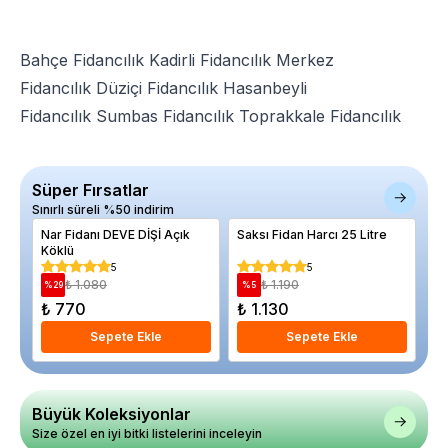
Bahçe Fidancılık
Kadirli Fidancılık
Merkez
Fidancılık
Düziçi Fidancılık
Hasanbeyli
Fidancılık
Sumbas Fidancılık
Toprakkale Fidancılık
Süper Fırsatlar
Sınırlı süreli %50 indirim
Nar Fidanı DEVE DİŞİ Açık
Saksı Fidan Harcı 25 Litre
Ka
Köklü
cm
5
5
₺ 1.080
₺ 1.190
%
29
%
5
%
₺ 770
₺ 1.130
₺
Sepete Ekle
Sepete Ekle
Büyük Koleksiyonlar
Size özel en iyi bitki listelerini inceleyin