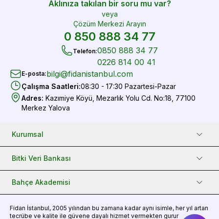
Aklınıza takılan bir soru mu var?
veya
Çözüm Merkezi Arayın
0 850 888 34 77
0850 888 34 77
Telefon
:
0226 814 00 41
bilgi@fidanistanbul.com
E-posta
:
Çalışma Saatleri
:
08:30 - 17:30 Pazartesi-Pazar
Adres
:
Kazımiye Köyü, Mezarlık Yolu Cd. No:18, 77100
Merkez Yalova
Kurumsal
Bitki Veri Bankası
Bahçe Akademisi
Fidan
İstanbul, 2005 yılından bu zamana kadar aynı isimle, her yıl artan
tecrübe ve kalite ile güvene dayalı hizmet vermekten gurur