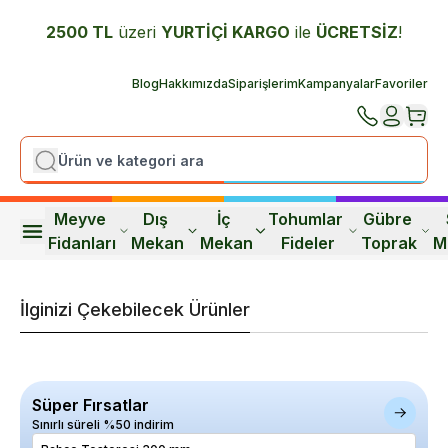
2500 TL
üzeri
YURTİÇİ K
ARGO
ile
ÜCRETSİZ
!
Blog
Hakkımızda
Siparişlerim
Kampanyalar
Favoriler
Meyve 
Dış 
İç 
Tohumlar 
Gübre 
Fidanları
Mekan
Mekan
Fideler
Toprak
M
İlginizi Çekebilecek Ürünler
Süper Fırsatlar
Sınırlı süreli %50 indirim