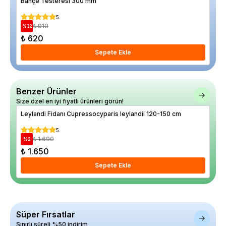
Bahçe Testeresi 300 mm
Dam
5
₺ 910
%
32
%
19
₺ 620
₺ 
Sepete Ekle
Benzer Ürünler
Size özel en iyi fiyatlı ürünleri görün!
Leylandi Fidanı Cupressocyparis leylandii 120-150 cm
Sar
40 
5
₺ 1.690
%
2
%
17
₺ 1.650
₺ 
Sepete Ekle
Süper Fırsatlar
Sınırlı süreli %50 indirim