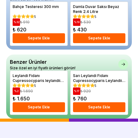
Bahçe Testeresi 300 mm
Damla Duvar Saksı Beyaz
Ce
Renk 2.4 Litre
Sa
5
5
₺ 910
₺ 530
%
32
%
19
%
₺ 620
₺ 430
₺
Sepete Ekle
Sepete Ekle
Benzer Ürünler
Size özel en iyi fiyatlı ürünleri görün!
Leylandi Fidanı
Sarı Leylandi Fidanı
Cupressocyparis leylandii
Cupressocyparis Leylandii
120-150 cm
Gold Rider 30 40 cm
5
5
₺ 1.690
₺ 920
%
2
%
17
₺ 1.650
₺ 760
Sepete Ekle
Sepete Ekle