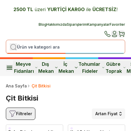
2500 TL
üzeri
YURTİÇİ K
ARGO
ile
ÜCRETSİZ
!
Blog
Hakkımızda
Siparişlerim
Kampanyalar
Favoriler
Meyve 
Dış 
İç 
Tohumlar 
Gübre 
Fidanları
Mekan
Mekan
Fideler
Toprak
M
Ana Sayfa
Çit Bitkisi
Çit Bitkisi
Filtreler
Artan Fiyat
Saksıda