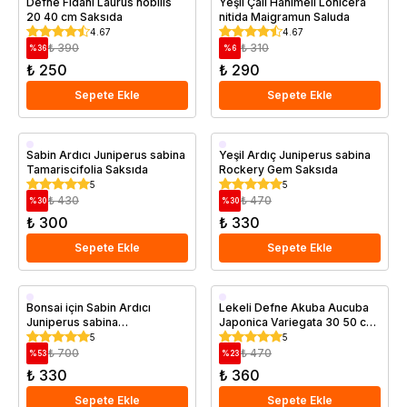
Defne Fidanı Laurus nobilis
Yeşil Çalı Hanımeli Lonicera
20 40 cm Saksıda
nitida Maigramun Saluda
4.67
4.67
₺ 390
₺ 310
%
36
%
6
₺ 250
₺ 290
Sepete Ekle
Sepete Ekle
Saksıda
Saksıda
Sabin Ardıcı Juniperus sabina
Yeşil Ardıç Juniperus sabina
Tamariscifolia Saksıda
Rockery Gem Saksıda
5
5
₺ 430
₺ 470
%
30
%
30
₺ 300
₺ 330
Sepete Ekle
Sepete Ekle
Saksıda
Saksıda
Bonsai için Sabin Ardıcı
Lekeli Defne Akuba Aucuba
Juniperus sabina
Japonica Variegata 30 50 cm
Tamariscifolia Saksıda
Saksıda
5
5
₺ 700
₺ 470
%
53
%
23
₺ 330
₺ 360
Sepete Ekle
Sepete Ekle