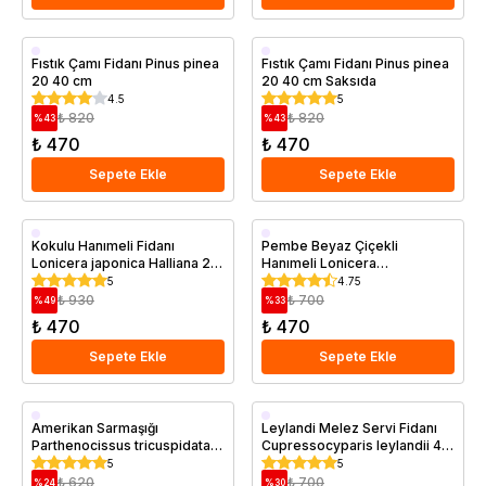
Saksıda
Saksıda
Fıstık Çamı Fidanı Pinus pinea
Fıstık Çamı Fidanı Pinus pinea
20 40 cm
20 40 cm Saksıda
4.5
5
₺ 820
₺ 820
%
43
%
43
₺ 470
₺ 470
Sepete Ekle
Sepete Ekle
Saksıda
Saksıda
Kokulu Hanımeli Fidanı
Pembe Beyaz Çiçekli
Lonicera japonica Halliana 20
Hanımeli Lonicera
40 cm Saksıda
Periclymenum Saksıda
5
4.75
₺ 930
₺ 700
%
49
%
33
₺ 470
₺ 470
Sepete Ekle
Sepete Ekle
Saksıda
Saksıda
Amerikan Sarmaşığı
Leylandi Melez Servi Fidanı
Parthenocissus tricuspidata
Cupressocyparis leylandii 40
Saksıda
50 cm
5
5
₺ 620
₺ 700
%
24
%
30