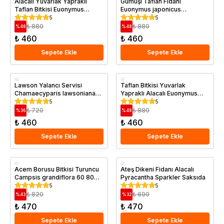
Alacalı Yuvarlak Yapraklı
Gümüşi Taflan Fidanı
Taflan Bitkisi Euonymus
Euonymus japonicus
japonicus Bravo 20 25 cm
Microphyllus Variegata 20 40
5
5
cm
₺ 880
₺ 880
%
48
%
48
₺ 460
₺ 460
Sepete Ekle
Sepete Ekle
Saksıda
Saksıda
Lawson Yalancı Servisi
Taflan Bitkisi Yuvarlak
Chamaecyparis lawsoniana
Yapraklı Alacalı Euonymus
Ellwoodii 10 20 cm
japonicus Bravo 20 25 cm
5
5
₺ 720
₺ 880
%
36
%
48
₺ 460
₺ 460
Sepete Ekle
Sepete Ekle
Saksıda
Saksıda
Acem Borusu Bitkisi Turuncu
Ateş Dikeni Fidanı Alacalı
Campsis grandiflora 60 80
Pyracantha Sparkler Saksıda
cm Saksıda
5
5
₺ 820
₺ 690
%
43
%
32
₺ 470
₺ 470
Sepete Ekle
Sepete Ekle