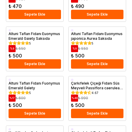
₺ 470
₺ 490
Sepete Ekle
Sepete Ekle
Saksıda
Saksıda
Altuni Taflan Fidanı Euonymus
Altuni Taflan Fidanı Euonymus
Emerald Gaiety Saksıda
japonica Aurea Saksıda
5
5
₺ 550
₺ 550
%
9
%
9
₺ 500
₺ 500
Sepete Ekle
Sepete Ekle
Saksıda
Saksıda
Altuni Taflan Fidanı Fuonymus
Çarkıfelek Çiçeği Fidanı Süs
Emerald Galety
Meyveli Passiflora caerulea
PROMOSYON
5
4.67
₺ 600
₺ 990
%
17
%
49
₺ 500
₺ 500
Sepete Ekle
Sepete Ekle
Saksıda
Saksıda