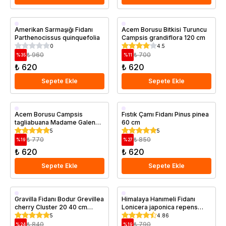
Saksıda
Saksıda
Amerikan Sarmaşığı Fidanı
Acem Borusu Bitkisi Turuncu
Parthenocissus quinquefolia
Campsis grandiflora 120 cm
0
4.5
₺ 960
₺ 700
%
35
%
11
₺ 620
₺ 620
Sepete Ekle
Sepete Ekle
Saksıda
Saksıda
Acem Borusu Campsis
Fıstık Çamı Fidanı Pinus pinea
tagliabuana Madame Galen
60 cm
100 cm Saksıda
5
5
₺ 770
₺ 850
%
19
%
27
₺ 620
₺ 620
Sepete Ekle
Sepete Ekle
Saksıda
Saksıda
Gravilla Fidanı Bodur Grevillea
Himalaya Hanımeli Fidanı
cherry Cluster 20 40 cm
Lonicera japonica repens
Saksıda
Purpurea 60 80 cm Saksıda
5
4.86
₺ 840
₺ 790
%
24
%
19