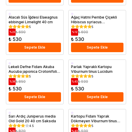
Saksıda
Saksıda
Alacalı Süs İğdesi Elaeagnus
Ağaç Hatmi Pembe Çiçekli
ebbingei Limelight 40 cm
Hibiscus syriacus
Woodbridge 60 80 cm
5
5
Saksıda
₺ 690
₺ 600
%
23
%
12
₺ 530
₺ 530
Sepete Ekle
Sepete Ekle
Saksıda
Lekeli Defne Fidanı Akuba
Parlak Yapraklı Kartopu
Aucuba japonica Crotonifolia
Viburnum tinus Lucidum
30 50 cm
5
5
₺ 850
₺ 930
%
38
%
43
₺ 530
₺ 530
Sepete Ekle
Sepete Ekle
Saksıda
Saksıda
Sarı Ardıç Juniperus media
Kartopu Fidanı Yaprak
Old Gold 20 40 cm Saksıda
Dökmeyen Viburnum tinus
Eve Price 20 40 cm Saksıda
4.5
5
₺ 820
₺ 930
%
35
%
43