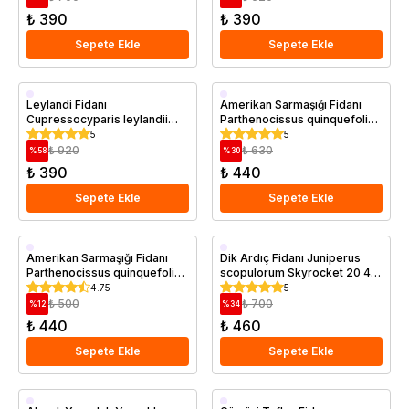
₺ 390
₺ 390
Sepete Ekle
Sepete Ekle
Saksıda
Saksıda
Leylandi Fidanı
Amerikan Sarmaşığı Fidanı
Cupressocyparis leylandii
Parthenocissus quinquefolia
PROMOSYON
40 60 cm Saksıda
5
5
₺ 920
₺ 630
%
58
%
30
₺ 390
₺ 440
Sepete Ekle
Sepete Ekle
Saksıda
Saksıda
Amerikan Sarmaşığı Fidanı
Dik Ardıç Fidanı Juniperus
Parthenocissus quinquefolia
scopulorum Skyrocket 20 40
40 cm
cm Saksıda
4.75
5
₺ 500
₺ 700
%
12
%
34
₺ 440
₺ 460
Sepete Ekle
Sepete Ekle
Saksıda