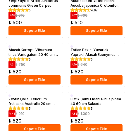
Yeşil Yayılıcı Ardıç Juniperus
Akuba lekeli Defne Fidanı
communis Green Carpet
Aucuba japonica Crotonifolia
+20
5
4.67
₺ 610
₺ 700
%
18
%
27
₺ 500
₺ 510
Sepete Ekle
Sepete Ekle
Saksıda
Saksıda
Alacalı Kartopu Viburnum
Taflan Bitkisi Yuvarlak
tinus Variegatum 20 40 cm
Yapraklı Alacalı Euonymus
Saksıda
japonicus Bravo 20 cm
5
5
₺ 750
₺ 640
%
31
%
19
₺ 520
₺ 520
Sepete Ekle
Sepete Ekle
Saksıda
Saksıda
Zeytin Çalısı Teucrium
Fıstık Çamı Fidanı Pinus pinea
fruticans Australia 20 cm
40 60 cm Saksıda
Saksıda
5
5
₺ 910
₺ 1.090
%
43
%
52
₺ 520
₺ 520
Sepete Ekle
Sepete Ekle