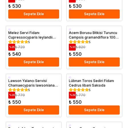
₺ 530
₺ 530
Sepete Ekle
Sepete Ekle
Saksıda
Saksıda
Melez Servi Fidanı
Acem Borusu Bitkisi Turuncu
Cupressocyparis leylandii
Campsis gramandiflora 100
+40 cm
cm Saksıda
5
5
₺ 720
₺ 820
%
25
%
33
₺ 540
₺ 550
Sepete Ekle
Sepete Ekle
Saksıda
Saksıda
Lawson Yalancı Servisi
Lübnan Toros Sediri Fidanı
Chamaecyparis lawsoniana
Cedrus libani Saksıda
Ellwoodii 20 30 cm
5
5
₺ 770
₺ 770
%
29
%
29
₺ 550
₺ 550
Sepete Ekle
Sepete Ekle
Saksıda
Saksıda