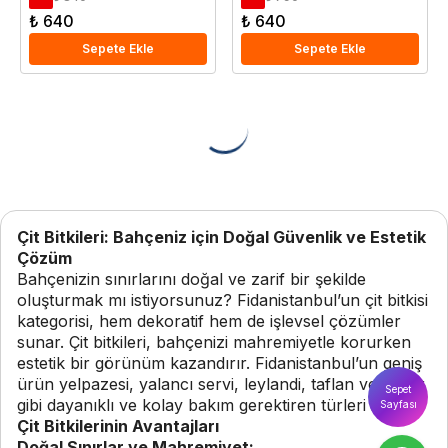
₺ 640
₺ 640
Sepete Ekle
Sepete Ekle
Çit Bitkileri: Bahçeniz için Doğal Güvenlik ve Estetik
Çözüm
Bahçenizin sınırlarını doğal ve zarif bir şekilde
oluşturmak mı istiyorsunuz? Fidanistanbul’un çit bitkisi
kategorisi, hem dekoratif hem de işlevsel çözümler
sunar. Çit bitkileri, bahçenizi mahremiyetle korurken
estetik bir görünüm kazandırır. Fidanistanbul’un geniş
ürün yelpazesi, yalancı servi, leylandi, taflan ve şimşir
Sepet
gibi dayanıklı ve kolay bakım gerektiren türleri içerir.
Sayfası
Çit Bitkilerinin Avantajları
Doğal Sınırlar ve Mahremiyet: