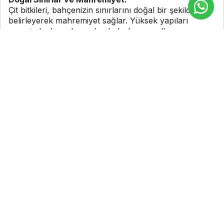
Çit bitkileri, bahçenizin sınırlarını doğal bir şekilde
belirleyerek mahremiyet sağlar. Yüksek yapıları
sayesinde dışarıdan gelen bakışları engeller ve
mülkünüze şık bir koruma kazandırır.
Estetik ve Dekoratif Görünüm:
Hem çiçekli hem de yapraklı türler, bahçenize görsel
bir zenginlik katar. Modern, klasik ya da doğal peyzaj
düzenlemeleri için çit bitkileri ideal seçimlerdir.
Rüzgâr ve Gürültü Bariyeri:
Çit bitkileri, rüzgârı keserek bahçenizde huzurlu bir
atmosfer yaratır. Ayrıca, çevreden gelen gürültüyü
azaltarak sakin bir yaşam alanı sunar.
Kolay Bakım ve Dayanıklılık:
Çit bitkileri, az bakım gerektiren dayanıklı yapılarıyla
uzun yıllar sağlıklı kalır. Fidanistanbul’dan temin edilen
bitkiler, uzman kontrolünden geçerek en kaliteli
şekilde müşterilerimize sunulur.
Çeşitlilik:
Her ihtiyaca uygun çit bitkisi seçeneği bulunur. Hızlı
büyüyen leylandi, sık dokulu şimşir ya da zarif
görünümlü taflan gibi farklı türler arasından seçim