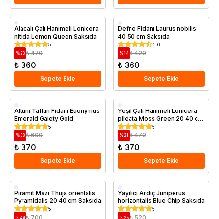
Saksıda
Saksıda
Alacalı Çalı Hanımeli Lonicera
Defne Fidanı Laurus nobilis
nitida Lemon Queen Saksıda
40 50 cm Saksıda
5
4.6
₺ 470
₺ 420
%
23
%
14
₺ 360
₺ 360
Sepete Ekle
Sepete Ekle
Saksıda
Saksıda
Altuni Taflan Fidanı Euonymus
Yeşil Çalı Hanımeli Lonicera
Emerald Gaiety Gold
pileata Moss Green 20 40 cm
Saksıda
5
5
₺ 600
₺ 470
%
38
%
21
₺ 370
₺ 370
Sepete Ekle
Sepete Ekle
Saksıda
Saksıda
Piramit Mazı Thuja orientalis
Yayılıcı Ardıç Juniperus
Pyramidalis 20 40 cm Saksıda
horizontalis Blue Chip Saksıda
5
5
₺ 700
₺ 520
%
44
%
25