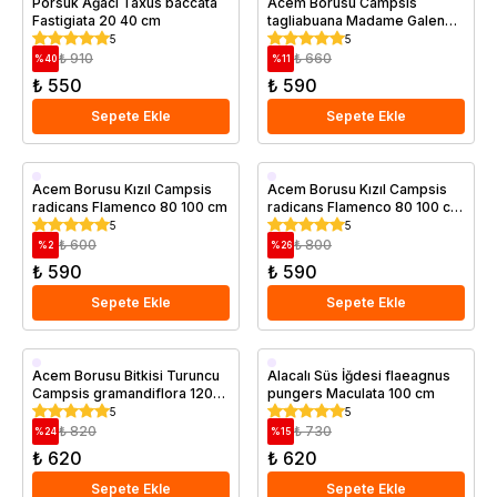
Porsuk Ağacı Taxus baccata
Acem Borusu Campsis
Fastigiata 20 40 cm
tagliabuana Madame Galen
60 80 cm
5
5
₺ 910
₺ 660
%
40
%
11
₺ 550
₺ 590
Sepete Ekle
Sepete Ekle
Saksıda
Saksıda
Acem Borusu Kızıl Campsis
Acem Borusu Kızıl Campsis
radicans Flamenco 80 100 cm
radicans Flamenco 80 100 cm
Saksıda
5
5
₺ 600
₺ 800
%
2
%
26
₺ 590
₺ 590
Sepete Ekle
Sepete Ekle
Saksıda
Saksıda
Acem Borusu Bitkisi Turuncu
Alacalı Süs İğdesi flaeagnus
Campsis gramandiflora 120
pungers Maculata 100 cm
cm Saksıda
5
5
₺ 820
₺ 730
%
24
%
15
₺ 620
₺ 620
Sepete Ekle
Sepete Ekle