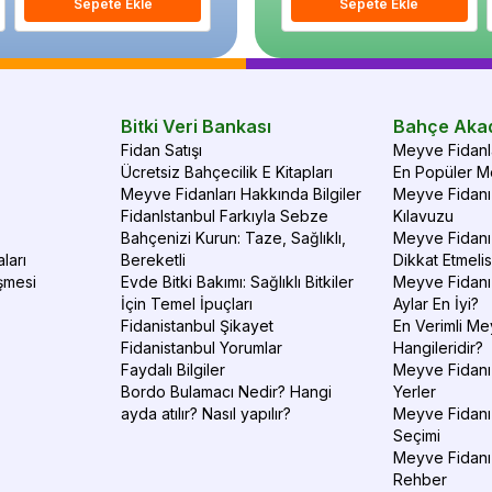
Sepete Ekle
Sepete Ekle
Sepete Ekle
S
Bitki Veri Bankası
Bahçe Aka
Fidan Satışı
Meyve Fidanla
Ücretsiz Bahçecilik E Kitapları
En Popüler Me
Meyve Fidanları Hakkında Bilgiler
Meyve Fidanı 
FidanIstanbul Farkıyla Sebze
Kılavuzu
Bahçenizi Kurun: Taze, Sağlıklı,
Meyve Fidanı 
ları
Bereketli
Dikkat Etmelis
şmesi
Evde Bitki Bakımı: Sağlıklı Bitkiler
Meyve Fidanı
İçin Temel İpuçları
Aylar En İyi?
Fidanistanbul Şikayet
En Verimli Me
Fidanistanbul Yorumlar
Hangileridir?
Faydalı Bilgiler
Meyve Fidanı 
Bordo Bulamacı Nedir? Hangi
Yerler
ayda atılır? Nasıl yapılır?
Meyve Fidanı
Seçimi
Meyve Fidanı
Rehber