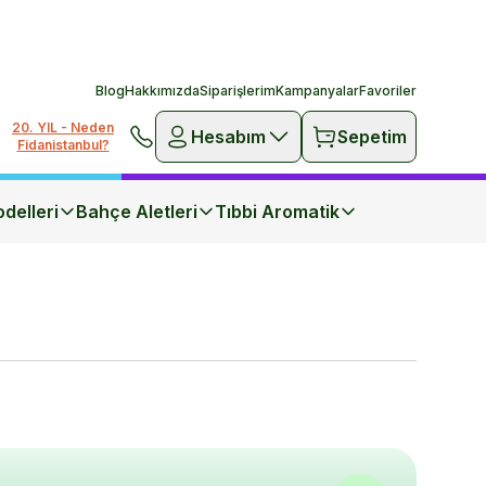
Blog
Hakkımızda
Siparişlerim
Kampanyalar
Favoriler
20. YIL - Neden
Hesabım
Sepetim
Fidanistanbul?
delleri
Bahçe Aletleri
Tıbbi Aromatik