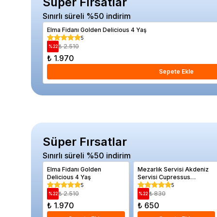
Süper Fırsatlar
Sınırlı süreli %50 indirim
Elma Fidanı Golden Delicious 4 Yaş
5
₺ 2.510
%
22
₺ 1.970
Sepete Ekle
Süper Fırsatlar
Sınırlı süreli %50 indirim
Elma Fidanı Golden
Mezarlık Servisi Akdeniz
Delicious 4 Yaş
Servisi Cupressus
sempervirens Horizontalis
5
5
30 cm
₺ 2.510
₺ 830
%
22
%
22
₺ 1.970
₺ 650