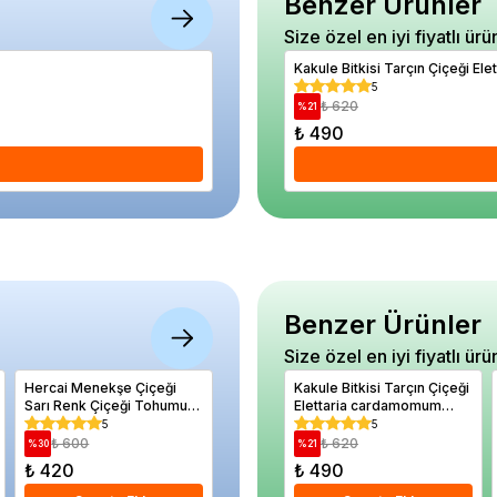
Benzer Ürünler
Size özel en iyi fiyatlı ürü
Mezarlık Servisi Akdeniz Servisi Cupres
Kakule Bitkisi Tarçın Çiçeği 
5
5
₺ 830
₺ 620
%
22
%
21
₺ 650
₺ 490
Se
Benzer Ürünler
Size özel en iyi fiyatlı ürü
Hercai Menekşe Çiçeği
Badem Fidanı PRİMORSKİ
Kakule Bitkisi Tarçın Çiçeği
Askılı P
Sarı Renk Çiçeği Tohumu
Elettaria cardamomum
Epiprem
150 Adet
Ginger 30 50 cm Saksıda
Saksıda
5
5
5
₺ 600
₺ 910
₺ 620
₺ 2.
%
30
%
15
%
21
%
40
₺ 420
₺ 770
₺ 490
₺ 1.20