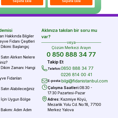
epete Ekle
Sepete Ekle
Sepete Ekle
Sepete Ekle
Sepete Ekle
Sepe
demisi
Aklınıza takılan bir soru mu
rı Hakkında Bilgiler
var?
yve Fidanı Çeşitleri
veya
Dikimi: Başlangıç
Çözüm Merkezi Arayın
0 850 888 34 77
Satın Alırken Nelere
Takip Et
iniz?
 Dikim Zamanı: Hangi
0850 888 34 77
Telefon
:
0226 814 00 41
yve Fidanları
bilgi@fidanistanbul.com
E-posta
:
Çalışma Saatleri
:
08:30 -
Satın Alabileceğiniz
17:30 Pazartesi-Pazar
 İçin Uygun Bölge
Adres
:
Kazımiye Köyü,
Mezarlık Yolu Cd. No:18, 77100
 Bakımı: Adım Adım
Merkez Yalova