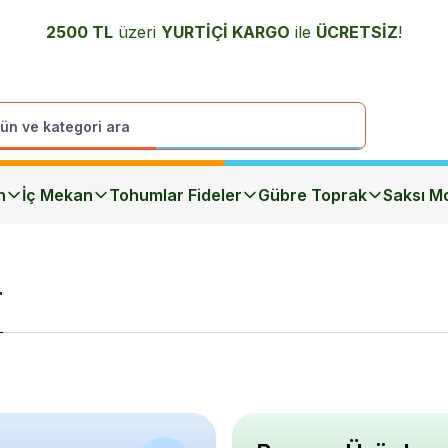
2500 TL
üzeri
YURTİÇİ K
ARGO
ile
ÜCRETSİZ
!
n
İç Mekan
Tohumlar Fideler
Gübre Toprak
Saksı Mo
r