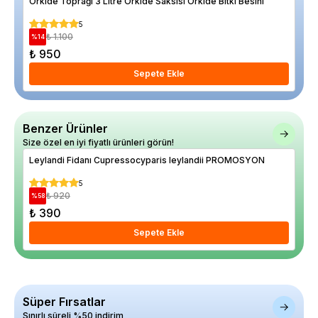
Orkide Toprağı 3 Litre Orkide Saksısı Orkide Bitki Besini
Bod
Sak
5
₺ 1.100
%
14
%
26
₺ 950
₺ 
Sepete Ekle
Benzer Ürünler
Size özel en iyi fiyatlı ürünleri görün!
Leylandi Fidanı Cupressocyparis leylandii PROMOSYON
Sar
40 
5
₺ 920
%
58
%
17
₺ 390
₺ 
Sepete Ekle
Süper Fırsatlar
Sınırlı süreli %50 indirim