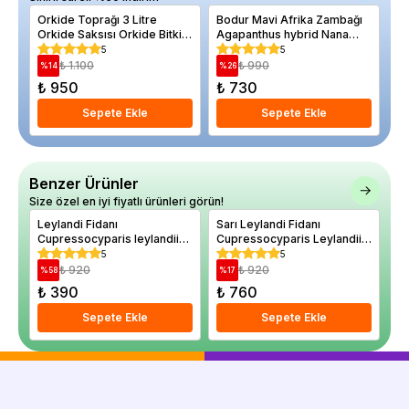
Orkide Toprağı 3 Litre
Bodur Mavi Afrika Zambağı
Ke
Orkide Saksısı Orkide Bitki
Agapanthus hybrid Nana
12
Besini
Blue Saksıda
5
5
₺ 1.100
₺ 990
%
14
%
26
%
₺ 950
₺ 730
₺
Sepete Ekle
Sepete Ekle
Benzer Ürünler
Size özel en iyi fiyatlı ürünleri görün!
Leylandi Fidanı
Sarı Leylandi Fidanı
Ya
Cupressocyparis leylandii
Cupressocyparis Leylandii
sq
PROMOSYON
Gold Rider 30 40 cm
c
5
5
₺ 920
₺ 920
%
58
%
17
%
₺ 390
₺ 760
₺
Sepete Ekle
Sepete Ekle