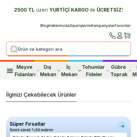
2500 TL
üzeri
YURTİÇİ K
ARGO
ile
ÜCRETSİZ
!
Blog
Hakkımızda
Siparişlerim
Kampanyalar
Favoriler
Meyve 
Dış 
İç 
Tohumlar 
Gübre 
Fidanları
Mekan
Mekan
Fideler
Toprak
M
İlginizi Çekebilecek Ürünler
Süper Fırsatlar
Sınırlı süreli %50 indirim