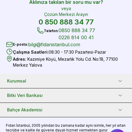
Aklınıza takılan bir soru mu var?
veya
Çözüm Merkezi Arayın
0 850 888 34 77
0850 888 34 77
Telefon
:
0226 814 00 41
bilgi@fidanistanbul.com
E-posta
:
Çalışma Saatleri
:
08:30 - 17:30 Pazartesi-Pazar
Adres
:
Kazımiye Köyü, Mezarlık Yolu Cd. No:18, 77100
Merkez Yalova
Kurumsal
Bitki Veri Bankası
Bahçe Akademisi
Fidan
İstanbul, 2005 yılından bu zamana kadar aynı isimle, her yıl artan
tecrübe ve kalite ile güvene dayalı hizmet vermekten gurur