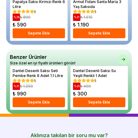
Papatya Saksı Kırmızı Renk 6
Armut Fidanı Santa Maria 3
Mi
Litre
Yaş Saksıda
ov
Sa
5
5
₺ 800
₺ 1.510
%
26
%
21
%
₺ 590
₺ 1.190
₺
Sepete Ekle
Sepete Ekle
Benzer Ürünler
Size özel en iyi fiyatlı ürünleri görün!
Dantel Desenli Saksı Seti
Dantel Desenli Saksı Su
Da
Pembe Renk 6 Adet 1.1 Litre
Yeşili Renkli 1 Adet
Li
5
5
₺ 1.250
₺ 400
%
21
%
25
%
₺ 990
₺ 300
₺
Sepete Ekle
Sepete Ekle
Aklınıza takılan bir soru mu var?