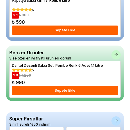
Papatya Saksı Kırmızı Renk 6 Litre
Arm
5
₺ 800
%
26
%
21
₺ 590
₺ 1
Sepete Ekle
Benzer Ürünler
Size özel en iyi fiyatlı ürünleri görün!
Dantel Desenli Saksı Seti Pembe Renk 6 Adet 1.1 Litre
Dant
5
₺ 1.250
%
21
%
25
₺ 990
₺ 
Sepete Ekle
Süper Fırsatlar
Sınırlı süreli %50 indirim