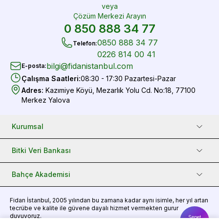
veya
Çözüm Merkezi Arayın
0 850 888 34 77
0850 888 34 77
Telefon
:
0226 814 00 41
bilgi@fidanistanbul.com
E-posta
:
Çalışma Saatleri
:
08:30 - 17:30 Pazartesi-Pazar
Adres
:
Kazımiye Köyü, Mezarlık Yolu Cd. No:18, 77100
Merkez Yalova
Kurumsal
Bitki Veri Bankası
Bahçe Akademisi
Fidan
İstanbul, 2005 yılından bu zamana kadar aynı isimle, her yıl artan
tecrübe ve kalite ile güvene dayalı hizmet vermekten gurur
duyuyoruz.
Sepet