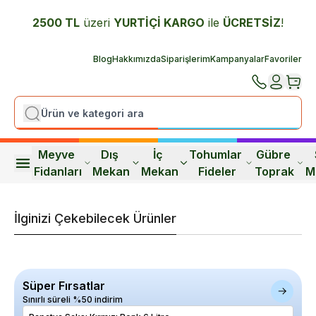
2500 TL
üzeri
YURTİÇİ K
ARGO
ile
ÜCRETSİZ
!
Blog
Hakkımızda
Siparişlerim
Kampanyalar
Favoriler
Meyve 
Dış 
İç 
Tohumlar 
Gübre 
Fidanları
Mekan
Mekan
Fideler
Toprak
M
İlginizi Çekebilecek Ürünler
Süper Fırsatlar
Sınırlı süreli %50 indirim