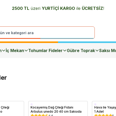
2500 TL
üzeri
YURTİÇİ K
ARGO
ile
ÜCRETSİZ
!
n
İç Mekan
Tohumlar Fideler
Gübre Toprak
Saksı Mo
ler
Saksıda
Çileği
Kocayemiş Dağ Çileği Fidanı
Hava ile Yaşay
do
Arbutus unedo 20 40 cm Saksıda
1 Adet
4.6
5