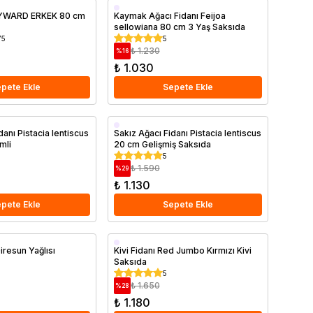
Saksıda
HAYWARD ERKEK 80 cm
Kaymak Ağacı Fidanı Feijoa
sellowiana 80 cm 3 Yaş Saksıda
75
5
₺ 1.230
%
16
₺ 1.030
pete Ekle
Sepete Ekle
Saksıda
danı Pistacia lentiscus
Sakız Ağacı Fidanı Pistacia lentiscus
mli
20 cm Gelişmiş Saksıda
5
₺ 1.590
%
29
₺ 1.130
pete Ekle
Sepete Ekle
Aşılı
Giresun Yağlısı
Kivi Fidanı Red Jumbo Kırmızı Kivi
Saksıda
Saksıda
5
₺ 1.650
%
28
₺ 1.180