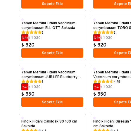
Sepete Ekle
Sepete E
Geççi
Saksıda
Yaban Mersini Fidanı Vaccinium
Yaban Mersini Fidanı
corymbosum ELLİOTT Saksıda
corymbosum TORO S
Saksıda
5
5
₺ 1.030
₺ 1.030
%
40
%
40
₺ 620
₺ 620
Sepete Ekle
Sepete E
Erkenci
Erkenci
Yaban Mersini Fidanı Vaccinium
Yaban Mersini Fidanı
corymbosum JUBİLEE Blueberry
Vaccinium corymbos
Saksıda
Saksıda
Saksıda
GOLD Saksıda
5
4.75
₺ 1.030
₺ 1.030
%
37
%
37
₺ 650
₺ 650
Sepete Ekle
Sepete E
Saksıda
Erkenci
Fındık Fidanı Çakıldak 80 100 cm
Fındık Fidanı Giresun 
Saksıda
cm Saksıda
Saksıda
4.5
4.5