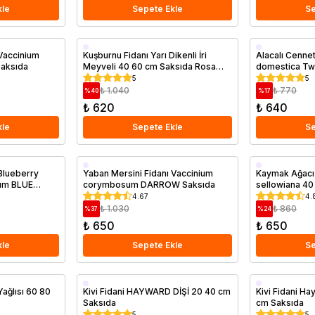
kle
Sepete Ekle
Se
Aşılı
Saksıda
 Vaccinium
Kuşburnu Fidanı Yarı Dikenli İri
Alacalı Cenn
aksıda
Meyveli 40 60 cm Saksıda Rosa
domestica Twi
Saksıda
canina
5
5
₺ 1.040
₺ 770
%
40
%
17
₺ 620
₺ 640
kle
Sepete Ekle
Se
Geççi
Saksıda
 Blueberry
Yaban Mersini Fidanı Vaccinium
Kaymak Ağacı 
um BLUE
corymbosum DARROW Saksıda
sellowiana 40
Saksıda
4.67
4.
₺ 1.030
₺ 860
%
37
%
24
₺ 650
₺ 650
kle
Sepete Ekle
Se
Saksıda
Saksıda
Yağlısı 60 80
Kivi Fidani HAYWARD DİŞİ 20 40 cm
Kivi Fidani H
Saksıda
cm Saksıda
5
5