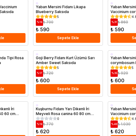
Aşılı
Aşılı
 Vaccinium
Yaban Mersini Fidanı Likapa
Yaban Mersini
Saksıda
Blueberry Saksıda
Vaccinium co
Saksıda
Saksıda
Saksıda
5
4.
₺ 700
₺ 860
%
16
%
31
₺ 590
₺ 590
kle
Sepete Ekle
Se
Saksıda
Erkenci
nda Tipi Rosa
Goji Berry Fidanı Kurt Üzümü Sarı
Yaban Mersini
a
Amber Sweet Saksıda
corymbosum 
Saksıda
5
5
₺ 720
₺ 920
%
17
%
35
₺ 600
₺ 600
kle
Sepete Ekle
Se
Saksıda
Geççi
kenli İri
Kuşburnu Fidanı Yarı Dikenli İri
Yaban Mersini
40 60 cm
Meyveli Rosa canina 60 80 cm
Vaccinium co
Aşılı
Saksıda
Saksıda
Saksıda
0
4.
₺ 770
₺ 1.030
%
19
%
40
₺ 620
₺ 620