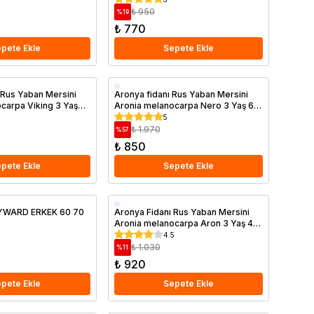
₺ 950
%
19
₺ 770
pete Ekle
Sepete Ekle
Saksıda
 Rus Yaban Mersini
Aronya fidanı Rus Yaban Mersini
carpa Viking 3 Yaş
Aronia melanocarpa Nero 3 Yaş 60
80 cm Saksıda
5
₺ 1.970
%
57
₺ 850
pete Ekle
Sepete Ekle
Saksıda
HAYWARD ERKEK 60 70
Aronya Fidanı Rus Yaban Mersini
Aronia melanocarpa Aron 3 Yaş 40
60 cm
4.5
₺ 1.030
%
11
₺ 920
pete Ekle
Sepete Ekle