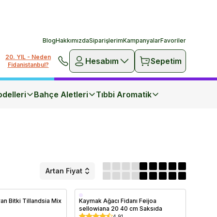
Blog
Hakkımızda
Siparişlerim
Kampanyalar
Favoriler
20. YIL - Neden
Hesabım
Sepetim
Fidanistanbul?
delleri
Bahçe Aletleri
Tıbbi Aromatik
Artan Fiyat
Saksıda
an Bitki Tillandsia Mix
Kaymak Ağacı Fidanı Feijoa
sellowiana 20 40 cm Saksıda
4.91