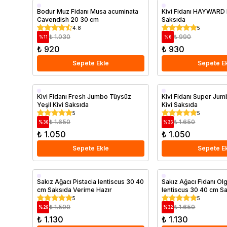
Saksıda
Saksıda
Bodur Muz Fidanı Musa acuminata
Kivi Fidanı HAYWARD 
Cavendish 20 30 cm
Saksıda
4.8
5
₺ 1.030
₺ 990
%
11
%
6
₺ 920
₺ 930
Sepete Ekle
Sepete E
Aşılı
Aşılı
Kivi Fidanı Fresh Jumbo Tüysüz
Kivi Fidanı Super Jum
Yeşil Kivi Saksıda
Kivi Saksıda
Geççi
Saksıda
5
5
Saksıda
₺ 1.650
₺ 1.650
%
36
%
36
₺ 1.050
₺ 1.050
Sepete Ekle
Sepete E
Saksıda
Saksıda
Sakız Ağacı Pistacia lentiscus 30 40
Sakız Ağacı Fidanı Ol
cm Saksıda Verime Hazır
lentiscus 30 40 cm S
5
5
₺ 1.590
₺ 1.650
%
29
%
32
₺ 1.130
₺ 1.130