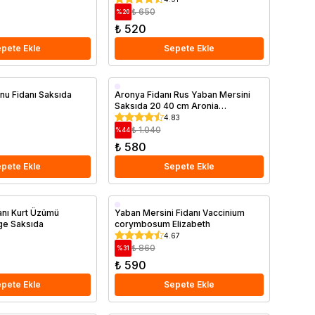
₺ 650
%
20
₺ 520
pete Ekle
Sepete Ekle
Saksıda
rnu Fidanı Saksıda
Aronya Fidanı Rus Yaban Mersini
Saksıda 20 40 cm Aronia
melanocarpa Viking
4.83
₺ 1.040
%
44
₺ 580
pete Ekle
Sepete Ekle
Geççi
danı Kurt Üzümü
Yaban Mersini Fidanı Vaccinium
ge Saksıda
corymbosum Elizabeth
Saksıda
4.67
₺ 860
%
31
₺ 590
pete Ekle
Sepete Ekle