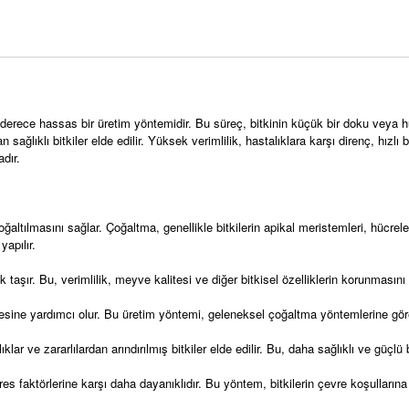
n derece hassas bir üretim yöntemidir. Bu süreç, bitkinin küçük bir doku veya h
 sağlıklı bitkiler elde edilir. Yüksek verimlilik, hastalıklara karşı direnç, hızl
adır.
çoğaltılmasını sağlar. Çoğaltma, genellikle bitkilerin apikal meristemleri, hücr
yapılır.
ak taşır. Bu, verimlilik, meyve kalitesi ve diğer bitkisel özelliklerin korunmasını
sine yardımcı olur. Bu üretim yöntemi, geleneksel çoğaltma yöntemlerine göre da
ar ve zararlılardan arındırılmış bitkiler elde edilir. Bu, daha sağlıklı ve güçlü bi
 stres faktörlerine karşı daha dayanıklıdır. Bu yöntem, bitkilerin çevre koşulla