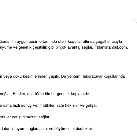
ücresinin uygun besin ortamında steril koşullar altında çoğaltılmasıyla
ı büyüme ve genetik çeşitlilik gibi birçok avantaj sağlar. Fidanistanbul.com,
eleri veya doku kesimlerinden yapılır. Bu yöntem, laboratuvar koşullarında
 sağlar. Bitkiler, ana türün birebir genetik kopyasıdır.
ha hızlı sonuç verir, bitkiler hızla köklenir ve gelişir.
tkiler yetiştirilmesini sağlar.
rına daha iyi uyum sağlamasını ve büyümesini destekler.