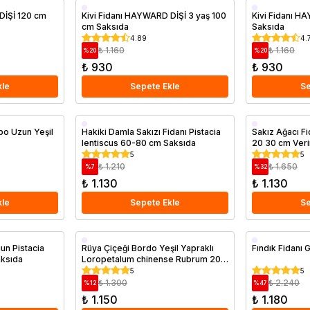
Saksıda
Saksıda
DİŞİ 120 cm
Kivi Fidanı HAYWARD DİŞİ 3 yaş 100
Kivi Fidanı 
cm Saksıda
Saksıda
4.89
4.
₺ 1.160
₺ 1.160
%
20
%
20
₺ 930
₺ 930
kle
Sepete Ekle
Se
Saksıda
Saksıda
bo Uzun Yeşil
Hakiki Damla Sakızı Fidanı Pistacia
Sakız Ağacı Fi
lentiscus 60-80 cm Saksıda
20 30 cm Veri
5
5
₺ 1.210
₺ 1.650
%
7
%
32
₺ 1.130
₺ 1.130
kle
Sepete Ekle
Se
Saksıda
Aşılı
gun Pistacia
Rüya Çiçeği Bordo Yeşil Yapraklı
Fındık Fidanı 
aksıda
Loropetalum chinense Rubrum 20
Erkenci
cm
5
5
Saksıda
₺ 1.300
₺ 2.240
%
12
%
47
₺ 1.150
₺ 1.180