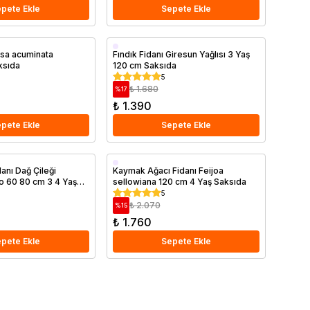
pete Ekle
Sepete Ekle
Erkenci
sa acuminata
Fındık Fidanı Giresun Yağlısı 3 Yaş
ksıda
120 cm Saksıda
Saksıda
5
₺ 1.680
%
17
₺ 1.390
pete Ekle
Sepete Ekle
Saksıda
anı Dağ Çileği
Kaymak Ağacı Fidanı Feijoa
o 60 80 cm 3 4 Yaş
sellowiana 120 cm 4 Yaş Saksıda
5
₺ 2.070
%
15
₺ 1.760
pete Ekle
Sepete Ekle