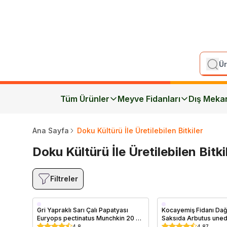
Tüm Ürünler
Meyve Fidanları
Dış Meka
Ana Sayfa
Doku Kültürü İle Üretilebilen Bitkiler
Doku Kültürü İle Üretilebilen Bitki
Filtreler
Saksıda
Saksıda
Gri Yapraklı Sarı Çalı Papatyası
Kocayemiş Fidanı Dağ 
Euryops pectinatus Munchkin 20 40
Saksıda Arbutus une
cm İthal
4.8
4.87