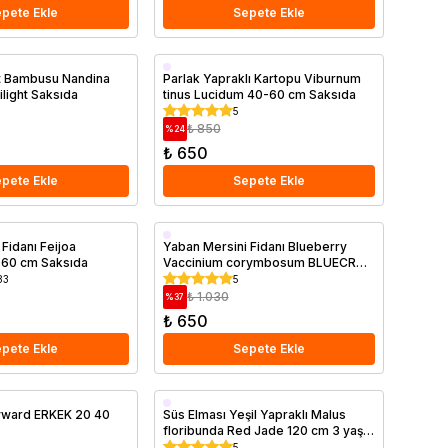
pete Ekle
Sepete Ekle
Saksıda
et Bambusu Nandina
Parlak Yapraklı Kartopu Viburnum
light Saksıda
tinus Lucidum 40-60 cm Saksıda
5
₺ 850
%
24
₺ 650
pete Ekle
Sepete Ekle
Saksıda
Fidanı Feijoa
Yaban Mersini Fidanı Blueberry
 60 cm Saksıda
Vaccinium corymbosum BLUECROP
Saksıda
83
5
₺ 1.030
%
37
₺ 650
pete Ekle
Sepete Ekle
Saksıda
ayward ERKEK 20 40
Süs Elması Yeşil Yapraklı Malus
floribunda Red Jade 120 cm 3 yaş
Saksıda
5