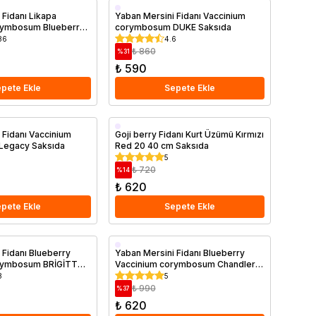
Erkenci
 Fidanı Likapa
Yaban Mersini Fidanı Vaccinium
rymbosum Blueberry
corymbosum DUKE Saksıda
Geççi
86
4.6
Saksıda
₺ 860
%
31
₺ 590
pete Ekle
Sepete Ekle
Saksıda
 Fidanı Vaccinium
Goji berry Fidanı Kurt Üzümü Kırmızı
Legacy Saksıda
Red 20 40 cm Saksıda
5
₺ 720
%
14
₺ 620
pete Ekle
Sepete Ekle
Saksıda
 Fidanı Blueberry
Yaban Mersini Fidanı Blueberry
rymbosum BRİGİTTA
Vaccinium corymbosum Chandler
Saksıda
8
5
₺ 990
%
37
₺ 620