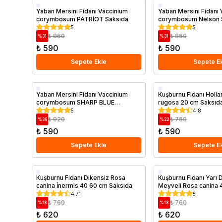
Erkenci
Geççi
Yaban Mersini Fidanı Vaccinium
Yaban Mersini Fidanı
corymbosum PATRİOT Saksıda
corymbosum Nelson 
Saksıda
Saksıda
5
5
₺ 860
₺ 860
%
31
%
31
₺ 590
₺ 590
Sepete Ekle
Sepete E
Erkenci
Saksıda
Yaban Mersini Fidanı Vaccinium
Kuşburnu Fidanı Holla
corymbosum SHARP BLUE
rugosa 20 cm Saksıd
Saksıda
Blueberry Saksıda
5
4.8
₺ 920
₺ 760
%
36
%
22
₺ 590
₺ 590
Sepete Ekle
Sepete E
Saksıda
Aşılı
Kuşburnu Fidanı Dikensiz Rosa
Kuşburnu Fidanı Yarı Di
canina İnermis 40 60 cm Saksıda
Meyveli Rosa canina 
Saksıda
Saksıda
4.71
5
₺ 760
₺ 760
%
18
%
18
₺ 620
₺ 620