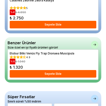
Calathea Zebrine Zebra Kalatya
Ante
5
₺ 4.650
%
41
%
13
₺ 2.750
₺ 
Sepete Ekle
Benzer Ürünler
Size özel en iyi fiyatlı ürünleri görün!
Etobur Bitki Venüs Fly Trap Dionaea Muscipula
4.9
₺ 1.940
%
32
₺ 1.320
Sepete Ekle
Süper Fırsatlar
Sınırlı süreli %50 indirim