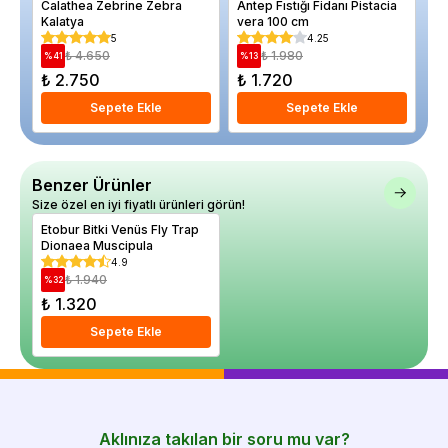
Calathea Zebrine Zebra
Antep Fıstığı Fidanı Pistacia
Ba
Kalatya
vera 100 cm
5
4.25
₺ 4.650
₺ 1.980
%
41
%
13
₺ 2.750
₺ 1.720
₺
Sepete Ekle
Sepete Ekle
Benzer Ürünler
Size özel en iyi fiyatlı ürünleri görün!
Etobur Bitki Venüs Fly Trap
Dionaea Muscipula
4.9
₺ 1.940
%
32
₺ 1.320
Sepete Ekle
Aklınıza takılan bir soru mu var?