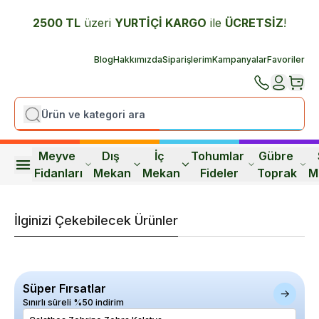
2500 TL
üzeri
YURTİÇİ K
ARGO
ile
ÜCRETSİZ
!
Blog
Hakkımızda
Siparişlerim
Kampanyalar
Favoriler
Meyve 
Dış 
İç 
Tohumlar 
Gübre 
Fidanları
Mekan
Mekan
Fideler
Toprak
M
İlginizi Çekebilecek Ürünler
Süper Fırsatlar
Sınırlı süreli %50 indirim