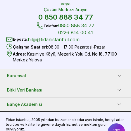
veya
Çözüm Merkezi Arayın
0 850 888 34 77
0850 888 34 77
Telefon
:
0226 814 00 41
bilgi@fidanistanbul.com
E-posta
:
Çalışma Saatleri
:
08:30 - 17:30 Pazartesi-Pazar
Adres
:
Kazımiye Köyü, Mezarlık Yolu Cd. No:18, 77100
Merkez Yalova
Kurumsal
Bitki Veri Bankası
Bahçe Akademisi
Fidan
İstanbul, 2005 yılından bu zamana kadar aynı isimle, her yıl artan
tecrübe ve kalite ile güvene dayalı hizmet vermekten gurur
duyuyoruz.
Sepet