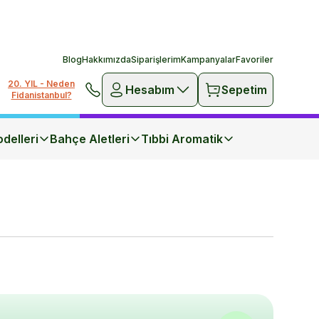
Blog
Hakkımızda
Siparişlerim
Kampanyalar
Favoriler
20. YIL - Neden
Hesabım
Sepetim
Fidanistanbul?
delleri
Bahçe Aletleri
Tıbbi Aromatik