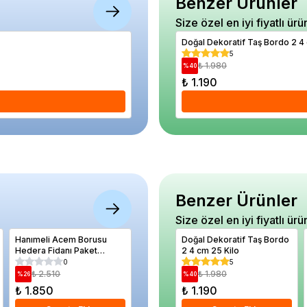
Benzer Ürünler
Size özel en iyi fiyatlı ürü
Mavi Taş 2 4 cm Paketli 1 Kilo
Doğal Deko
0
5
₺ 180
₺ 1.980
%
28
%
40
₺ 130
₺ 1.190
Se
Benzer Ürünler
Size özel en iyi fiyatlı ürü
Hanımeli Acem Borusu
Asma Fidanı Black Speed
Doğal Dekoratif Taş Bordo
Armut Fi
Hedera Fidanı Paket
20 40 cm Aşılı Açık Köklü
2 4 cm 25 Kilo
Kök
Kampanyası
0
5
5
₺ 2.510
₺ 650
₺ 1.980
₺ 79
%
26
%
5
%
40
%
34
₺ 1.850
₺ 620
₺ 1.190
₺ 520