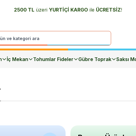
2500 TL
üzeri
YURTİÇİ K
ARGO
ile
ÜCRETSİZ
!
n
İç Mekan
Tohumlar Fideler
Gübre Toprak
Saksı Mo
r