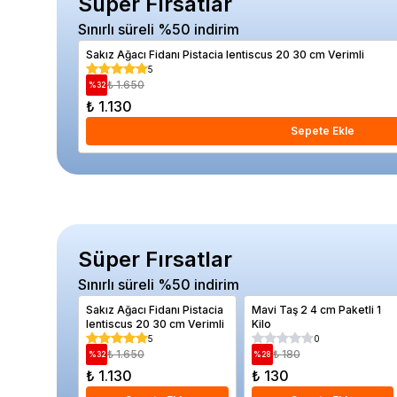
Süper Fırsatlar
Sınırlı süreli %50 indirim
Sakız Ağacı Fidanı Pistacia lentiscus 20 30 cm Verimli
5
₺ 1.650
%
32
₺ 1.130
Sepete Ekle
Süper Fırsatlar
Sınırlı süreli %50 indirim
Sakız Ağacı Fidanı Pistacia
Mavi Taş 2 4 cm Paketli 1
lentiscus 20 30 cm Verimli
Kilo
5
0
₺ 1.650
₺ 180
%
32
%
28
₺ 1.130
₺ 130