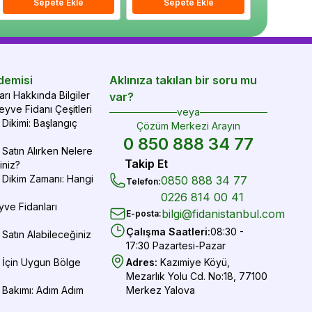
epete Ekle
Sepete Ekle
Sepete Ekle
Sepete Ekle
Sepete Ekle
Sepe
demisi
Aklınıza takılan bir soru mu
rı Hakkında Bilgiler
var?
yve Fidanı Çeşitleri
veya
Dikimi: Başlangıç
Çözüm Merkezi Arayın
0 850 888 34 77
Satın Alırken Nelere
Takip Et
iniz?
 Dikim Zamanı: Hangi
0850 888 34 77
Telefon
:
0226 814 00 41
yve Fidanları
bilgi@fidanistanbul.com
E-posta
:
Çalışma Saatleri
:
08:30 -
Satın Alabileceğiniz
17:30 Pazartesi-Pazar
 İçin Uygun Bölge
Adres
:
Kazımiye Köyü,
Mezarlık Yolu Cd. No:18, 77100
 Bakımı: Adım Adım
Merkez Yalova