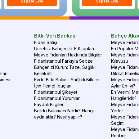
Sepete Ekle
Sepete Ekle
Sepete Ekle
S
Bitki Veri Bankası
Bahçe Aka
Fidan Satışı
Meyve Fidanla
Ücretsiz Bahçecilik E Kitapları
En Popüler Me
Meyve Fidanları Hakkında Bilgiler
Meyve Fidanı 
FidanIstanbul Farkıyla Sebze
Kılavuzu
Bahçenizi Kurun: Taze, Sağlıklı,
Meyve Fidanı 
ları
Bereketli
Dikkat Etmelis
şmesi
Evde Bitki Bakımı: Sağlıklı Bitkiler
Meyve Fidanı
İçin Temel İpuçları
Aylar En İyi?
Fidanistanbul Şikayet
En Verimli Me
Fidanistanbul Yorumlar
Hangileridir?
Faydalı Bilgiler
Meyve Fidanı 
Bordo Bulamacı Nedir? Hangi
Yerler
ayda atılır? Nasıl yapılır?
Meyve Fidanı
Seçimi
Meyve Fidanı
Rehber