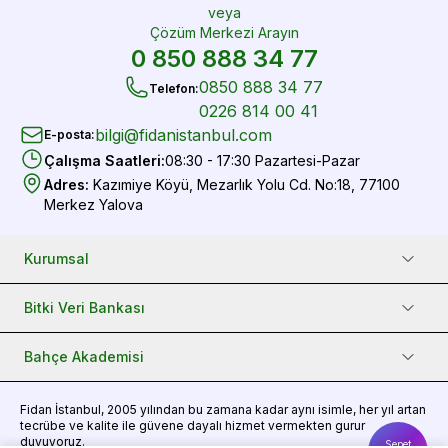
veya
Çözüm Merkezi Arayın
0 850 888 34 77
0850 888 34 77
Telefon
:
0226 814 00 41
bilgi@fidanistanbul.com
E-posta
:
Çalışma Saatleri
:
08:30 - 17:30 Pazartesi-Pazar
Adres
:
Kazımiye Köyü, Mezarlık Yolu Cd. No:18, 77100
Merkez Yalova
Kurumsal
Bitki Veri Bankası
Bahçe Akademisi
Fidan
İstanbul, 2005 yılından bu zamana kadar aynı isimle, her yıl artan
tecrübe ve kalite ile güvene dayalı hizmet vermekten gurur
duyuyoruz.
Sepet