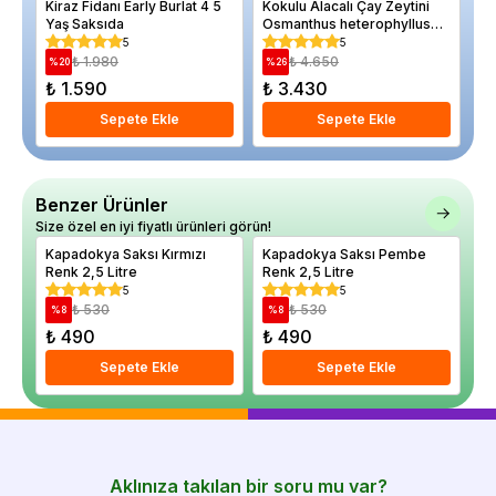
Kiraz Fidanı Early Burlat 4 5
Kokulu Alacalı Çay Zeytini
Or
Yaş Saksıda
Osmanthus heterophyllus
Re
Tricolour 40 İthal Saksıda
5
5
₺ 1.980
₺ 4.650
%
20
%
26
%
₺ 1.590
₺ 3.430
₺
Sepete Ekle
Sepete Ekle
Benzer Ürünler
Size özel en iyi fiyatlı ürünleri görün!
Kapadokya Saksı Kırmızı
Kapadokya Saksı Pembe
Ka
Renk 2,5 Litre
Renk 2,5 Litre
1.
5
5
₺ 530
₺ 530
%
8
%
8
%
₺ 490
₺ 490
₺
Sepete Ekle
Sepete Ekle
Aklınıza takılan bir soru mu var?