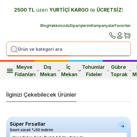
2500 TL
üzeri
YURTİÇİ K
ARGO
ile
ÜCRETSİZ
!
Blog
Hakkımızda
Siparişlerim
Kampanyalar
Favoriler
Meyve 
Dış 
İç 
Tohumlar 
Gübre 
Fidanları
Mekan
Mekan
Fideler
Toprak
M
İlginizi Çekebilecek Ürünler
Süper Fırsatlar
Sınırlı süreli %50 indirim