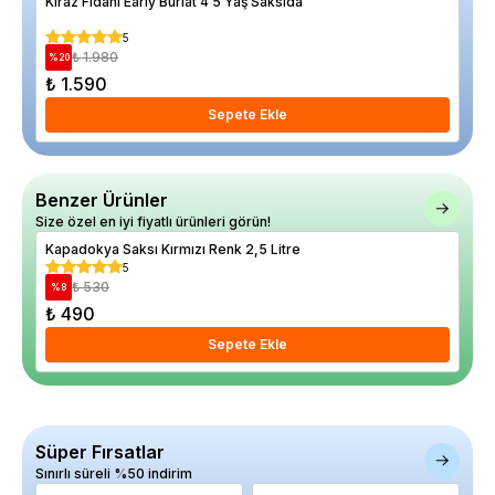
Kiraz Fidanı Early Burlat 4 5 Yaş Saksıda
Kok
40 
5
₺ 1.980
%
20
%
26
₺ 1.590
₺ 
Sepete Ekle
Benzer Ürünler
Size özel en iyi fiyatlı ürünleri görün!
Kapadokya Saksı Kırmızı Renk 2,5 Litre
Kap
5
₺ 530
%
8
%
8
₺ 490
₺ 
Sepete Ekle
Süper Fırsatlar
Sınırlı süreli %50 indirim