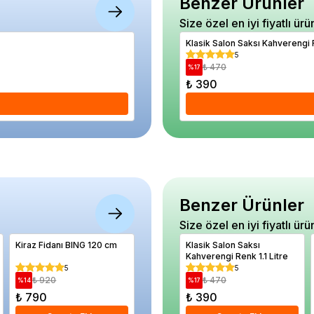
Benzer Ürünler
Size özel en iyi fiyatlı ürü
Genel Amaçlı Şeffaf Silikon 280 gram
Klasik Salon Saksı Kahverengi R
5
5
₺ 600
₺ 470
%
22
%
17
₺ 470
₺ 390
Se
Benzer Ürünler
Size özel en iyi fiyatlı ürü
Kiraz Fidanı BING 120 cm
Kayısı Fidanı Malatya 5 Yaş
Klasik Salon Saksı
Asma Fid
Saksıda
Kahverengi Renk 1.1 Litre
5
5
5
₺ 920
₺ 4.200
₺ 470
₺ 70
%
14
%
31
%
17
%
11
₺ 790
₺ 2.900
₺ 390
₺ 620