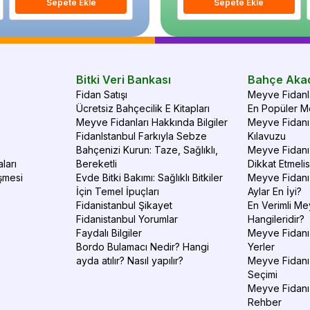
Sepete Ekle
Sepete Ekle
Sepete Ekle
S
Bitki Veri Bankası
Bahçe Aka
Fidan Satışı
Meyve Fidanla
Ücretsiz Bahçecilik E Kitapları
En Popüler Me
Meyve Fidanları Hakkında Bilgiler
Meyve Fidanı 
FidanIstanbul Farkıyla Sebze
Kılavuzu
Bahçenizi Kurun: Taze, Sağlıklı,
Meyve Fidanı 
ları
Bereketli
Dikkat Etmelis
şmesi
Evde Bitki Bakımı: Sağlıklı Bitkiler
Meyve Fidanı
İçin Temel İpuçları
Aylar En İyi?
Fidanistanbul Şikayet
En Verimli Me
Fidanistanbul Yorumlar
Hangileridir?
Faydalı Bilgiler
Meyve Fidanı 
Bordo Bulamacı Nedir? Hangi
Yerler
ayda atılır? Nasıl yapılır?
Meyve Fidanı
Seçimi
Meyve Fidanı
Rehber