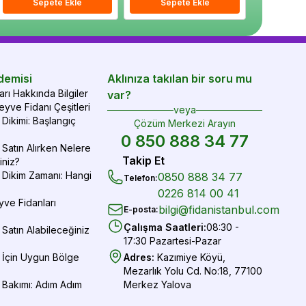
epete Ekle
Sepete Ekle
Sepete Ekle
Sepete Ekle
Sepete Ekle
Sepe
demisi
Aklınıza takılan bir soru mu
rı Hakkında Bilgiler
var?
yve Fidanı Çeşitleri
veya
Dikimi: Başlangıç
Çözüm Merkezi Arayın
0 850 888 34 77
Satın Alırken Nelere
Takip Et
iniz?
 Dikim Zamanı: Hangi
0850 888 34 77
Telefon
:
0226 814 00 41
yve Fidanları
bilgi@fidanistanbul.com
E-posta
:
Çalışma Saatleri
:
08:30 -
Satın Alabileceğiniz
17:30 Pazartesi-Pazar
 İçin Uygun Bölge
Adres
:
Kazımiye Köyü,
Mezarlık Yolu Cd. No:18, 77100
 Bakımı: Adım Adım
Merkez Yalova