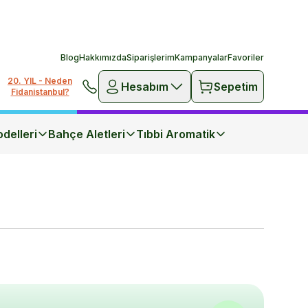
Blog
Hakkımızda
Siparişlerim
Kampanyalar
Favoriler
20. YIL - Neden
Hesabım
Sepetim
Fidanistanbul?
delleri
Bahçe Aletleri
Tıbbi Aromatik