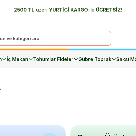
2500 TL
üzeri
YURTİÇİ K
ARGO
ile
ÜCRETSİZ
!
n
İç Mekan
Tohumlar Fideler
Gübre Toprak
Saksı Mo
r