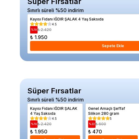
Süper Fırsatlar
Sınırlı süreli %50 indirim
Kayısı Fidanı IĞDIR ŞALAK 4 Yaş Saksıda
4.5
₺ 2.420
%
19
₺ 1.950
Sepete Ekle
Süper Fırsatlar
Sınırlı süreli %50 indirim
Kayısı Fidanı IĞDIR ŞALAK
Genel Amaçlı Şeffaf
4 Yaş Saksıda
Silikon 280 gram
4.5
5
₺ 2.420
₺ 600
%
19
%
22
₺ 1.950
₺ 470