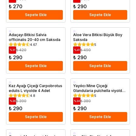
₺ 270
₺ 290
Sepete Ekle
Sepete Ekle
Saksıda
Saksıda
Adaçayı Bitkisi Salvia
Aloe Vera Bitkisi Büyük Boy
officinalis 20-40 cm Saksıda
Saksıda
4.67
5
₺ 420
₺ 490
%
31
%
41
₺ 290
₺ 290
Sepete Ekle
Sepete Ekle
Saksıda
Saksıda
Kaz Ayağı Çiçeği Carpobrotus
Yayılıcı Mine Çiçeği
edulis L viyolde 4 Adet
Glandularia pulchella viyolde
4 Adet
4.8
5
₺ 390
₺ 380
%
26
%
24
₺ 290
₺ 290
Sepete Ekle
Sepete Ekle
Saksıda
Saksıda