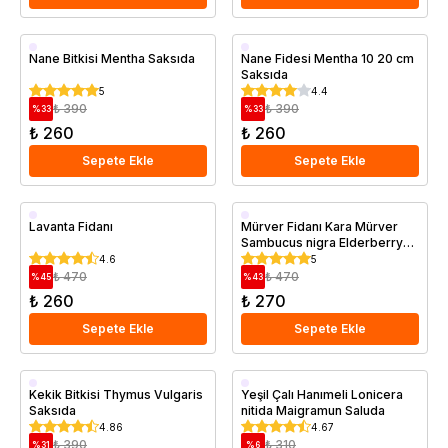
Saksıda
Saksıda
Nane Bitkisi Mentha Saksıda
Nane Fidesi Mentha 10 20 cm
Saksıda
5
4.4
₺ 390
₺ 390
%
33
%
33
₺ 260
₺ 260
Sepete Ekle
Sepete Ekle
Saksıda
Saksıda
Lavanta Fidanı
Mürver Fidanı Kara Mürver
Sambucus nigra Elderberry
Saksıda
4.6
5
₺ 470
₺ 470
%
45
%
43
₺ 260
₺ 270
Sepete Ekle
Sepete Ekle
Saksıda
Kekik Bitkisi Thymus Vulgaris
Yeşil Çalı Hanımeli Lonicera
Saksıda
nitida Maigramun Saluda
4.86
4.67
₺ 390
₺ 310
%
31
%
6