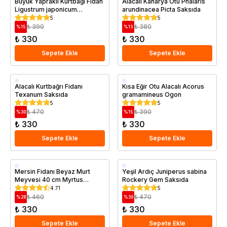
Büyük Yapraklı Kurtbağı Fidan
Alacalı Kanarya Otu Phalaris
Ligustrum japonicum
arundinacea Picta Saksıda
Texanum 30 50 cm Saksıda
5
5
₺ 390
₺ 380
%
15
%
13
₺ 330
₺ 330
Sepete Ekle
Sepete Ekle
Saksıda
Saksıda
Alacalı Kurtbağrı Fidanı
Kısa Eğir Otu Alacalı Acorus
Texanum Saksıda
gramamineus Ogon
5
5
₺ 470
₺ 390
%
30
%
15
₺ 330
₺ 330
Sepete Ekle
Sepete Ekle
Saksıda
Saksıda
Mersin Fidanı Beyaz Murt
Yeşil Ardıç Juniperus sabina
Meyvesi 40 cm Myrtus
Rockery Gem Saksıda
communis
4.71
5
₺ 460
₺ 470
%
28
%
30
₺ 330
₺ 330
Sepete Ekle
Sepete Ekle