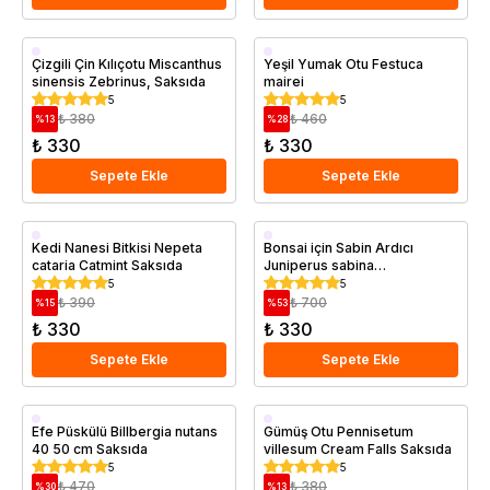
Saksıda
Saksıda
Çizgili Çin Kılıçotu Miscanthus
Yeşil Yumak Otu Festuca
sinensis Zebrinus, Saksıda
mairei
5
5
₺ 380
₺ 460
%
13
%
28
₺ 330
₺ 330
Sepete Ekle
Sepete Ekle
Saksıda
Saksıda
Kedi Nanesi Bitkisi Nepeta
Bonsai için Sabin Ardıcı
cataria Catmint Saksıda
Juniperus sabina
Tamariscifolia Saksıda
5
5
₺ 390
₺ 700
%
15
%
53
₺ 330
₺ 330
Sepete Ekle
Sepete Ekle
Saksıda
Saksıda
Efe Püskülü Billbergia nutans
Gümüş Otu Pennisetum
40 50 cm Saksıda
villesum Cream Falls Saksıda
5
5
₺ 470
₺ 380
%
30
%
13