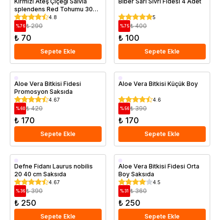
Kırmızı Ateş Çiçeği Salvia
Biber Sarı Sivri Fidesi 4 Adet
splendens Red Tohumu 30
Adet
4.8
5
₺ 290
₺ 400
%
76
%
75
₺ 70
₺ 100
Sepete Ekle
Sepete Ekle
Saksıda
Saksıda
Aloe Vera Bitkisi Fidesi
Aloe Vera Bitkisi Küçük Boy
Promosyon Saksıda
4.67
4.6
₺ 420
₺ 390
%
60
%
56
₺ 170
₺ 170
Sepete Ekle
Sepete Ekle
Saksıda
Saksıda
Defne Fidanı Laurus nobilis
Aloe Vera Bitkisi Fidesi Orta
20 40 cm Saksıda
Boy Saksıda
4.67
4.5
₺ 390
₺ 360
%
36
%
31
₺ 250
₺ 250
Sepete Ekle
Sepete Ekle