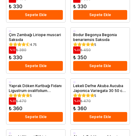
₺ 330
₺ 330
Sepete Ekle
Sepete Ekle
Saksıda
Saksıda
Çim Zambağı Liriope muscari
Bodur Begonya Begonia
Saksıda
benariensis Saksıda
4.75
5
₺ 380
₺ 450
%
13
%
22
₺ 330
₺ 350
Sepete Ekle
Sepete Ekle
Saksıda
Saksıda
Yaprak Döken Kurtbağı Fidanı
Lekeli Defne Akuba Aucuba
Ligustrum ovalifolium
Japonica Variegata 30 50 cm
California Privet Saksıda
Saksıda
5
5
₺ 470
₺ 470
%
23
%
23
₺ 360
₺ 360
Sepete Ekle
Sepete Ekle
Saksıda
Saksıda