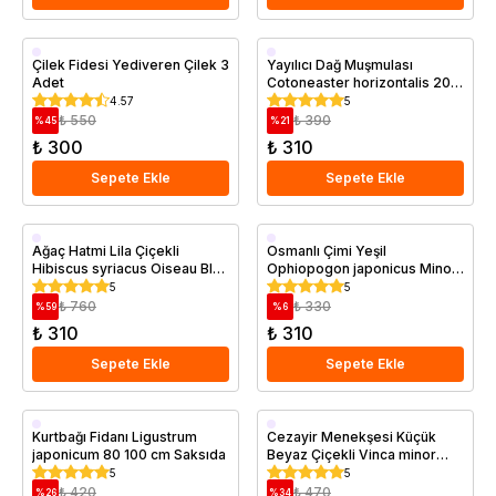
Saksıda
Saksıda
Çilek Fidesi Yediveren Çilek 3
Yayılıcı Dağ Muşmulası
Adet
Cotoneaster horizontalis 20
40 cm Saksıda
4.57
5
₺ 550
₺ 390
%
45
%
21
₺ 300
₺ 310
Sepete Ekle
Sepete Ekle
Saksıda
Saksıda
Ağaç Hatmi Lila Çiçekli
Osmanlı Çimi Yeşil
Hibiscus syriacus Oiseau Bleu
Ophiopogon japonicus Minor
20 40 cm
Saksıda
5
5
₺ 760
₺ 330
%
59
%
6
₺ 310
₺ 310
Sepete Ekle
Sepete Ekle
Saksıda
Saksıda
Kurtbağı Fidanı Ligustrum
Cezayir Menekşesi Küçük
japonicum 80 100 cm Saksıda
Beyaz Çiçekli Vinca minor
Alba
5
5
₺ 420
₺ 470
%
26
%
34