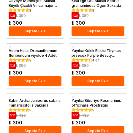
Cezayir Menekşesi Alacalı
Kısa Eğir Otu Alacalı Acorus
Büyük Çiçekli Vinca major
gramamineus Ogon Saksıda
Variegata Saksıda
5
5
₺ 390
₺ 380
%
23
%
21
₺ 300
₺ 300
Sepete Ekle
Sepete Ekle
Saksıda
Saksıda
Acem Halısı Drosanthemum
Yayılıcı Kekik Bitkisi Thymus
floribundum viyolde 4 Adet
praecox Purple Beauty
Saksıda
5
4.67
₺ 390
₺ 380
%
23
%
21
₺ 300
₺ 300
Sepete Ekle
Sepete Ekle
Saksıda
Saksıda
Sabin Ardıcı Juniperus sabina
Yayılıcı Biberiye Rosmarinus
Tamariscifolia Saksıda
officinalis Prostratus
5
5
₺ 430
₺ 430
%
30
%
30
₺ 300
₺ 300
Sepete Ekle
Sepete Ekle