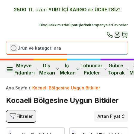
2500 TL
üzeri
YURTİÇİ K
ARGO
ile
ÜCRETSİZ
!
Blog
Hakkımızda
Siparişlerim
Kampanyalar
Favoriler
Meyve 
Dış 
İç 
Tohumlar 
Gübre 
Fidanları
Mekan
Mekan
Fideler
Toprak
M
Ana Sayfa
Kocaeli Bölgesine Uygun Bitkiler
Kocaeli Bölgesine Uygun Bitkiler
Filtreler
Artan Fiyat