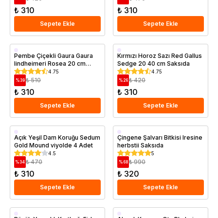
₺ 310
₺ 310
Sepete Ekle
Sepete Ekle
Saksıda
Saksıda
Pembe Çiçekli Gaura Gaura
Kırmızı Horoz Sazı Red Gallus
lindheimeri Rosea 20 cm
Sedge 20 40 cm Saksıda
Saksıda
4.75
4.75
₺ 510
₺ 420
%
39
%
26
₺ 310
₺ 310
Sepete Ekle
Sepete Ekle
Saksıda
Saksıda
Açık Yeşil Dam Koruğu Sedum
Çingene Şalvarı Bitkisi Iresine
Gold Mound viyolde 4 Adet
herbstii Saksıda
4.5
5
₺ 470
₺ 990
%
34
%
68
₺ 310
₺ 320
Sepete Ekle
Sepete Ekle
Saksıda
Saksıda