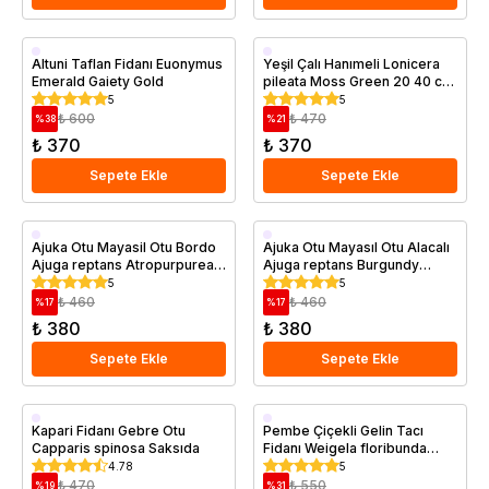
Saksıda
Saksıda
Altuni Taflan Fidanı Euonymus
Yeşil Çalı Hanımeli Lonicera
Emerald Gaiety Gold
pileata Moss Green 20 40 cm
Saksıda
5
5
₺ 600
₺ 470
%
38
%
21
₺ 370
₺ 370
Sepete Ekle
Sepete Ekle
Saksıda
Saksıda
Ajuka Otu Mayasil Otu Bordo
Ajuka Otu Mayasıl Otu Alacalı
Ajuga reptans Atropurpurea
Ajuga reptans Burgundy
Saksıda
Saksıda
5
5
₺ 460
₺ 460
%
17
%
17
₺ 380
₺ 380
Sepete Ekle
Sepete Ekle
Saksıda
Saksıda
Kapari Fidanı Gebre Otu
Pembe Çiçekli Gelin Tacı
Capparis spinosa Saksıda
Fidanı Weigela floribunda
Rosea 20 cm
4.78
5
₺ 470
₺ 550
%
19
%
31