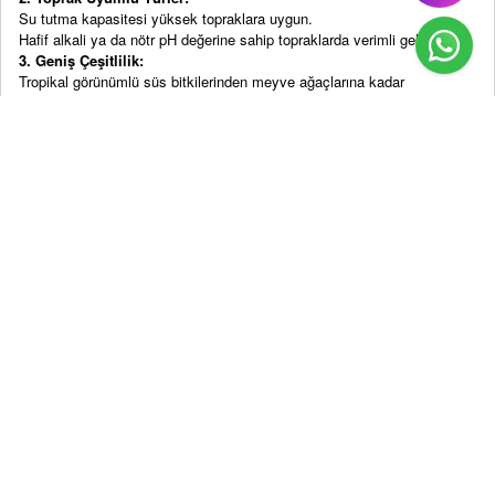
Su tutma kapasitesi yüksek topraklara uygun.
Hafif alkali ya da nötr pH değerine sahip topraklarda verimli gelişim.
3. Geniş Çeşitlilik:
Tropikal görünümlü süs bitkilerinden meyve ağaçlarına kadar
seçenekler.
Çit bitkilerinden peyzaj düzenlemelerine uygun türlere kadar
alternatifler.
4. Ekolojik Katkılar:
Hava kalitesini artıran ve toprak stabilitesini sağlayan bitkiler.
Bahçe ve yeşil alanlar için estetik uyum sağlayan türler.
Kullanım Alanları ve Uygulamaları
1. Bahçe Düzenlemeleri:
Çiçekli süs bitkileri ve çit bitkileri ile sınır belirleme.
Yer örtücü bitkilerle bakım kolaylığı sağlayan estetik düzenlemeler.
2. Meyve Bahçeleri:
Nemli iklimde verimli yetişen turunçgil, zeytin gibi ağaç türleri.
Baharatlık ve aromatik bitkiler için ideal alanlar.
3. Kentsel Yeşil Alanlar:
Park ve bahçelerde gölge sağlayan geniş yapraklı ağaçlar.
Dekoratif süs bitkileriyle görsel zenginlik.
4. Deniz Kenarı Alanlar:
Deniz etkisine dayanıklı çalılar ve bitkiler.