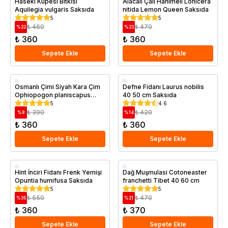
Haseki Küpesi Bitkisi
Alacalı Çalı Hanımeli Lonicera
Aquilegia vulgaris Saksıda
nitida Lemon Queen Saksıda
5
5
₺ 460
₺ 470
%
22
%
23
₺ 360
₺ 360
Sepete Ekle
Sepete Ekle
Saksıda
Saksıda
Osmanlı Çimi Siyah Kara Çim
Defne Fidanı Laurus nobilis
Ophiopogon planiscapus
40 50 cm Saksıda
Nigramescens
5
4.6
₺ 390
₺ 420
%
8
%
14
₺ 360
₺ 360
Sepete Ekle
Sepete Ekle
Saksıda
Saksıda
Hint İnciri Fidanı Frenk Yemişi
Dağ Muşmulasi Cotoneaster
Opuntia humifusa Saksıda
franchetti Tibet 40 60 cm
5
5
₺ 550
₺ 470
%
35
%
21
₺ 360
₺ 370
Sepete Ekle
Sepete Ekle