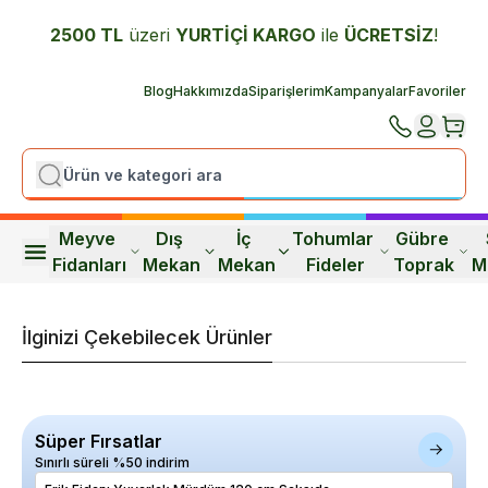
2500 TL
üzeri
YURTİÇİ K
ARGO
ile
ÜCRETSİZ
!
Blog
Hakkımızda
Siparişlerim
Kampanyalar
Favoriler
Meyve 
Dış 
İç 
Tohumlar 
Gübre 
Fidanları
Mekan
Mekan
Fideler
Toprak
M
İlginizi Çekebilecek Ürünler
Süper Fırsatlar
Sınırlı süreli %50 indirim