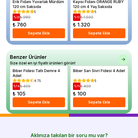
Erik Fidanı Yuvarlak Mürdüm
Kayısı Fidanı ORANGE RUBY
Bi
120 cm Saksıda
120 cm 4 Yaş Saksıda
To
5
5
₺ 980
₺ 1.500
%
22
%
12
%
₺ 760
₺ 1.320
₺
Sepete Ekle
Sepete Ekle
Benzer Ürünler
Size özel en iyi fiyatlı ürünleri görün!
Biber Fidesi Tatlı Demre 4
Biber Sarı Sivri Fidesi 4 Adet
Fi
Adet
Ba
4.75
5
₺ 400
₺ 400
%
74
%
75
%
₺ 105
₺ 100
₺
Sepete Ekle
Sepete Ekle
Aklınıza takılan bir soru mu var?