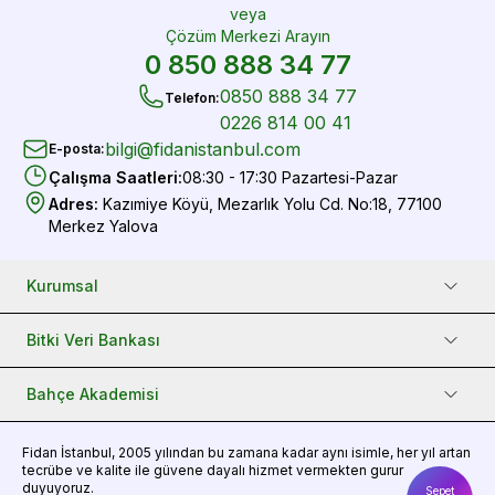
veya
Çözüm Merkezi Arayın
0 850 888 34 77
0850 888 34 77
Telefon
:
0226 814 00 41
bilgi@fidanistanbul.com
E-posta
:
Çalışma Saatleri
:
08:30 - 17:30 Pazartesi-Pazar
Adres
:
Kazımiye Köyü, Mezarlık Yolu Cd. No:18, 77100
Merkez Yalova
Kurumsal
Bitki Veri Bankası
Bahçe Akademisi
Fidan
İstanbul, 2005 yılından bu zamana kadar aynı isimle, her yıl artan
tecrübe ve kalite ile güvene dayalı hizmet vermekten gurur
duyuyoruz.
Sepet