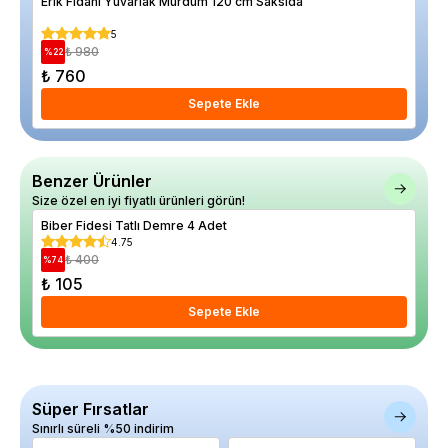
Erik Fidanı Yuvarlak Mürdüm 120 cm Saksıda
Kay
5
₺ 980
%
22
%
12
₺ 760
₺ 
Sepete Ekle
Benzer Ürünler
Size özel en iyi fiyatlı ürünleri görün!
Biber Fidesi Tatlı Demre 4 Adet
Bibe
4.75
₺ 400
%
74
%
75
₺ 105
₺ 
Sepete Ekle
Süper Fırsatlar
Sınırlı süreli %50 indirim