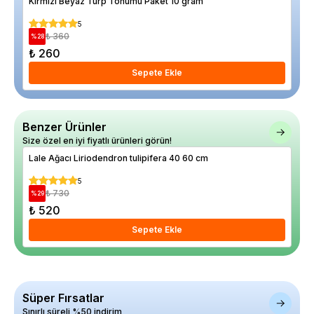
Kırmızı Beyaz Turp Tohumu Paket 10 gram
JUN
5
₺ 360
%
28
%
38
₺ 260
₺ 
Sepete Ekle
Benzer Ürünler
Size özel en iyi fiyatlı ürünleri görün!
Lale Ağacı Liriodendron tulipifera 40 60 cm
Ace
Sak
5
₺ 730
%
29
%
33
₺ 520
₺ 
Sepete Ekle
Süper Fırsatlar
Sınırlı süreli %50 indirim