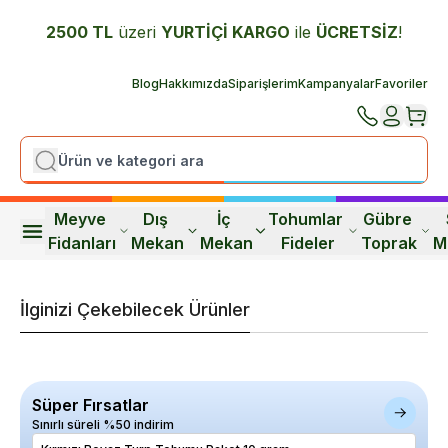
2500 TL
üzeri
YURTİÇİ K
ARGO
ile
ÜCRETSİZ
!
Blog
Hakkımızda
Siparişlerim
Kampanyalar
Favoriler
Meyve 
Dış 
İç 
Tohumlar 
Gübre 
Fidanları
Mekan
Mekan
Fideler
Toprak
M
İlginizi Çekebilecek Ürünler
Süper Fırsatlar
Sınırlı süreli %50 indirim