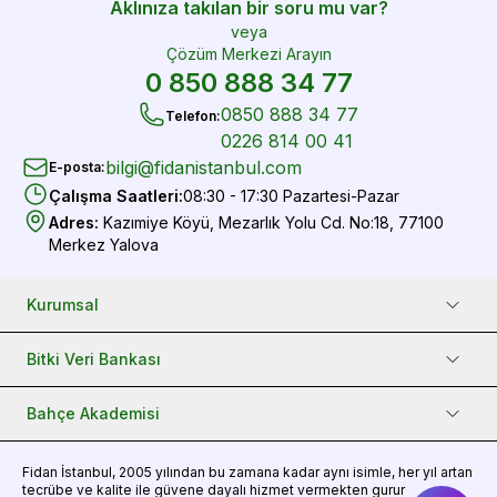
Aklınıza takılan bir soru mu var?
veya
Çözüm Merkezi Arayın
0 850 888 34 77
0850 888 34 77
Telefon
:
0226 814 00 41
bilgi@fidanistanbul.com
E-posta
:
Çalışma Saatleri
:
08:30 - 17:30 Pazartesi-Pazar
Adres
:
Kazımiye Köyü, Mezarlık Yolu Cd. No:18, 77100
Merkez Yalova
Kurumsal
Bitki Veri Bankası
Bahçe Akademisi
Fidan
İstanbul, 2005 yılından bu zamana kadar aynı isimle, her yıl artan
tecrübe ve kalite ile güvene dayalı hizmet vermekten gurur