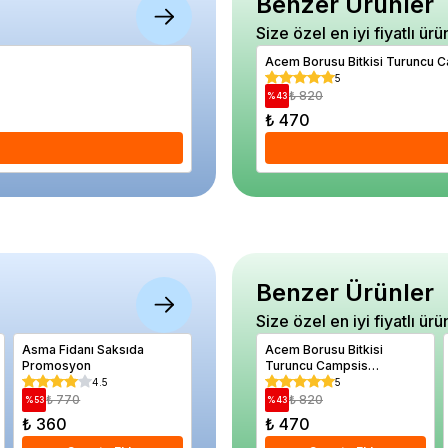
Benzer Ürünler
Size özel en iyi fiyatlı ürü
Gül Fidanı Krem Rengi Rosa Laxa Saksıda
Acem Borusu Bitkisi Turuncu C
5
5
₺ 850
₺ 820
%
11
%
43
₺ 760
₺ 470
Se
Benzer Ürünler
Size özel en iyi fiyatlı ürü
Asma Fidanı Saksıda
Ayva Fidanı Ekmek 4 Yaş
Acem Borusu Bitkisi
Alev Ağac
Promosyon
Saksıda
Turuncu Campsis
fraseri 
grandiflora 60 80 cm
4.5
5
5
Saksıda
₺ 770
₺ 2.280
₺ 820
₺ 79
%
53
%
22
%
43
%
41
₺ 360
₺ 1.780
₺ 470
₺ 470