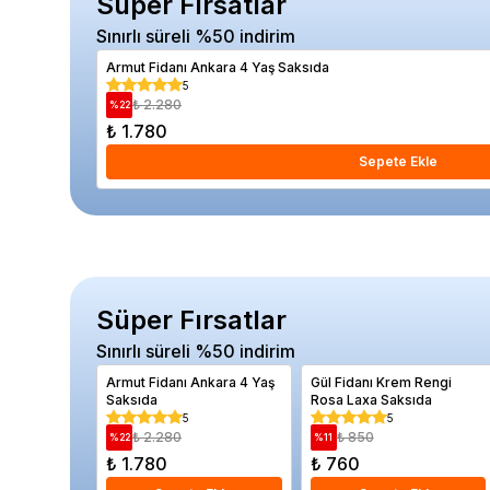
Süper Fırsatlar
Sınırlı süreli %50 indirim
Armut Fidanı Ankara 4 Yaş Saksıda
5
₺ 2.280
%
22
₺ 1.780
Sepete Ekle
Süper Fırsatlar
Sınırlı süreli %50 indirim
Armut Fidanı Ankara 4 Yaş
Gül Fidanı Krem Rengi
Saksıda
Rosa Laxa Saksıda
5
5
₺ 2.280
₺ 850
%
22
%
11
₺ 1.780
₺ 760