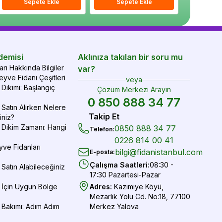
epete Ekle
Sepete Ekle
Sepete Ekle
Sepete Ekle
Sepete Ekle
Sepe
demisi
Aklınıza takılan bir soru mu
rı Hakkında Bilgiler
var?
yve Fidanı Çeşitleri
veya
Dikimi: Başlangıç
Çözüm Merkezi Arayın
0 850 888 34 77
Satın Alırken Nelere
Takip Et
iniz?
 Dikim Zamanı: Hangi
0850 888 34 77
Telefon
:
0226 814 00 41
yve Fidanları
bilgi@fidanistanbul.com
E-posta
:
Çalışma Saatleri
:
08:30 -
Satın Alabileceğiniz
17:30 Pazartesi-Pazar
 İçin Uygun Bölge
Adres
:
Kazımiye Köyü,
Mezarlık Yolu Cd. No:18, 77100
 Bakımı: Adım Adım
Merkez Yalova