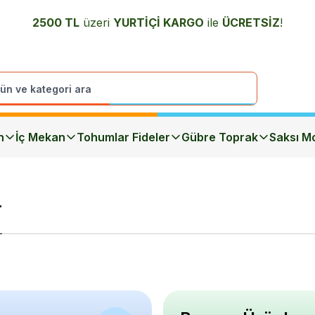
2500 TL
üzeri
YURTİÇİ K
ARGO
ile
ÜCRETSİZ
!
n
İç Mekan
Tohumlar Fideler
Gübre Toprak
Saksı Mo
r