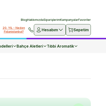
Blog
Hakkımızda
Siparişlerim
Kampanyalar
Favoriler
20. YIL - Neden
Hesabım
Sepetim
Fidanistanbul?
delleri
Bahçe Aletleri
Tıbbi Aromatik