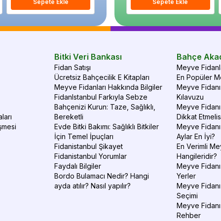
Sepete Ekle
Sepete Ekle
Sepete Ekle
S
Bitki Veri Bankası
Bahçe Aka
Fidan Satışı
Meyve Fidanla
Ücretsiz Bahçecilik E Kitapları
En Popüler Me
Meyve Fidanları Hakkında Bilgiler
Meyve Fidanı 
FidanIstanbul Farkıyla Sebze
Kılavuzu
Bahçenizi Kurun: Taze, Sağlıklı,
Meyve Fidanı 
ları
Bereketli
Dikkat Etmelis
şmesi
Evde Bitki Bakımı: Sağlıklı Bitkiler
Meyve Fidanı
İçin Temel İpuçları
Aylar En İyi?
Fidanistanbul Şikayet
En Verimli Me
Fidanistanbul Yorumlar
Hangileridir?
Faydalı Bilgiler
Meyve Fidanı 
Bordo Bulamacı Nedir? Hangi
Yerler
ayda atılır? Nasıl yapılır?
Meyve Fidanı
Seçimi
Meyve Fidanı
Rehber