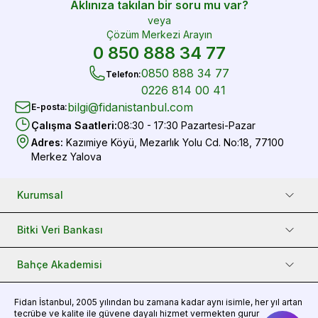
Aklınıza takılan bir soru mu var?
veya
Çözüm Merkezi Arayın
0 850 888 34 77
0850 888 34 77
Telefon
:
0226 814 00 41
bilgi@fidanistanbul.com
E-posta
:
Çalışma Saatleri
:
08:30 - 17:30 Pazartesi-Pazar
Adres
:
Kazımiye Köyü, Mezarlık Yolu Cd. No:18, 77100
Merkez Yalova
Kurumsal
Bitki Veri Bankası
Bahçe Akademisi
Fidan
İstanbul, 2005 yılından bu zamana kadar aynı isimle, her yıl artan
tecrübe ve kalite ile güvene dayalı hizmet vermekten gurur