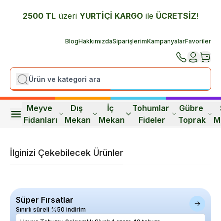
2500 TL
üzeri
YURTİÇİ K
ARGO
ile
ÜCRETSİZ
!
Blog
Hakkımızda
Siparişlerim
Kampanyalar
Favoriler
Meyve 
Dış 
İç 
Tohumlar 
Gübre 
Fidanları
Mekan
Mekan
Fideler
Toprak
M
İlginizi Çekebilecek Ürünler
Süper Fırsatlar
Sınırlı süreli %50 indirim