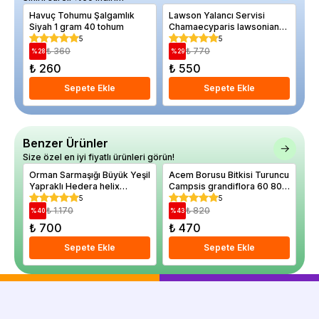
Havuç Tohumu Şalgamlık
Lawson Yalancı Servisi
Er
Siyah 1 gram 40 tohum
Chamaecyparis lawsoniana
Sa
Ellwoodii 20 30 cm
5
5
₺ 360
₺ 770
%
28
%
29
%
₺ 260
₺ 550
₺
Sepete Ekle
Sepete Ekle
Benzer Ürünler
Size özel en iyi fiyatlı ürünleri görün!
Orman Sarmaşığı Büyük Yeşil
Acem Borusu Bitkisi Turuncu
Ac
Yapraklı Hedera helix
Campsis grandiflora 60 80
ta
Hibernica Irish 80 100 cm
cm Saksıda
12
5
5
Saksıda
₺ 1.170
₺ 820
%
40
%
43
%
₺ 700
₺ 470
₺
Sepete Ekle
Sepete Ekle