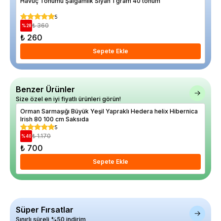
Havuç Tohumu Şalgamlık Siyah 1 gram 40 tohum
Law
20 
5
₺ 360
%
28
%
29
₺ 260
₺ 
Sepete Ekle
Benzer Ürünler
Size özel en iyi fiyatlı ürünleri görün!
Orman Sarmaşığı Büyük Yeşil Yapraklı Hedera helix Hibernica
Ace
Irish 80 100 cm Saksıda
Sak
5
₺ 1.170
%
40
%
43
₺ 700
₺ 
Sepete Ekle
Süper Fırsatlar
Sınırlı süreli %50 indirim