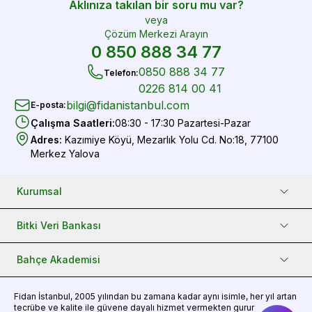
Aklınıza takılan bir soru mu var?
veya
Çözüm Merkezi Arayın
0 850 888 34 77
0850 888 34 77
Telefon
:
0226 814 00 41
bilgi@fidanistanbul.com
E-posta
:
Çalışma Saatleri
:
08:30 - 17:30 Pazartesi-Pazar
Adres
:
Kazımiye Köyü, Mezarlık Yolu Cd. No:18, 77100
Merkez Yalova
Kurumsal
Bitki Veri Bankası
Bahçe Akademisi
Fidan
İstanbul, 2005 yılından bu zamana kadar aynı isimle, her yıl artan
tecrübe ve kalite ile güvene dayalı hizmet vermekten gurur