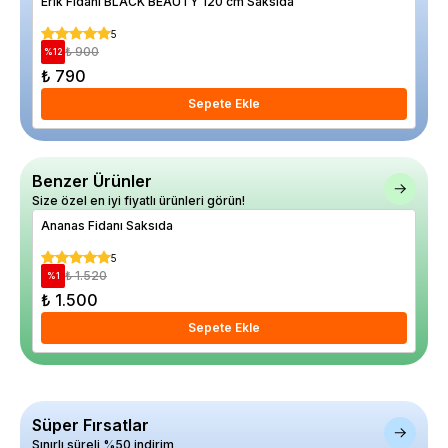
Erik Fidanı BLACK BEAUTY 120 cm Saksıda
Han
5
₺ 900
%
12
%
48
₺ 790
₺ 
Sepete Ekle
Benzer Ürünler
Size özel en iyi fiyatlı ürünleri görün!
Ananas Fidanı Saksıda
Kay
5
₺ 1.520
%
1
%
16
₺ 1.500
₺ 
Sepete Ekle
Süper Fırsatlar
Sınırlı süreli %50 indirim