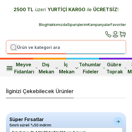
2500 TL
üzeri
YURTİÇİ K
ARGO
ile
ÜCRETSİZ
!
Blog
Hakkımızda
Siparişlerim
Kampanyalar
Favoriler
Meyve 
Dış 
İç 
Tohumlar 
Gübre 
Fidanları
Mekan
Mekan
Fideler
Toprak
M
İlginizi Çekebilecek Ürünler
Süper Fırsatlar
Sınırlı süreli %50 indirim