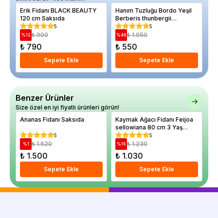
Erik Fidanı BLACK BEAUTY
Hanım Tuzluğu Bordo Yeşil
Er
120 cm Saksıda
Berberis thunbergii
Sa
Bagatelle
5
5
₺ 900
₺ 1.050
%
12
%
48
%
₺ 790
₺ 550
₺
Sepete Ekle
Sepete Ekle
Benzer Ürünler
Size özel en iyi fiyatlı ürünleri görün!
Ananas Fidanı Saksıda
Kaymak Ağacı Fidanı Feijoa
Ja
sellowiana 80 cm 3 Yaş
Ho
Saksıda
Sa
5
5
₺ 1.520
₺ 1.230
%
1
%
16
%
₺ 1.500
₺ 1.030
₺
Sepete Ekle
Sepete Ekle