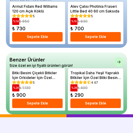
Armut Fidanı Red Williams
Alev Çalısı Photinia Fraseri
Ka
120 cm Açık Köklü
Little Bed 40 60 cm Saksıda
80
5
5
₺ 850
₺ 830
%
14
%
16
%
₺ 730
₺ 700
₺
Sepete Ekle
Sepete Ekle
Benzer Ürünler
Size özel en iyi fiyatlı ürünleri görün!
Bitki Besini Çiçekli Bitkiler
Tropikal Daha Yeşil Yapraklı
Tr
İçin Orkideler İçin Özel
Bitkiler İçin Özel Bitki Besini
Bi
Yaprak Parlatıcı Yaprak
225 ml
5
4.67
Temizleyici
₺ 1.130
₺ 400
%
20
%
28
%
₺ 900
₺ 290
₺
Sepete Ekle
Sepete Ekle