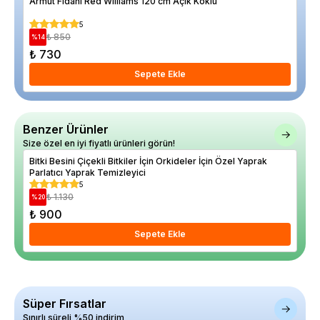
Armut Fidanı Red Williams 120 cm Açık Köklü
Ale
5
₺ 850
%
14
%
16
₺ 730
₺ 
Sepete Ekle
Benzer Ürünler
Size özel en iyi fiyatlı ürünleri görün!
Bitki Besini Çiçekli Bitkiler İçin Orkideler İçin Özel Yaprak
Trop
Parlatıcı Yaprak Temizleyici
ml
5
₺ 1.130
%
20
%
28
₺ 900
₺ 
Sepete Ekle
Süper Fırsatlar
Sınırlı süreli %50 indirim