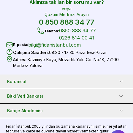
Aklınıza takılan bir soru mu var?
veya
Çözüm Merkezi Arayın
0 850 888 34 77
0850 888 34 77
Telefon
:
0226 814 00 41
bilgi@fidanistanbul.com
E-posta
:
Çalışma Saatleri
:
08:30 - 17:30 Pazartesi-Pazar
Adres
:
Kazımiye Köyü, Mezarlık Yolu Cd. No:18, 77100
Merkez Yalova
Kurumsal
Bitki Veri Bankası
Bahçe Akademisi
Fidan
İstanbul, 2005 yılından bu zamana kadar aynı isimle, her yıl artan
tecrübe ve kalite ile güvene dayalı hizmet vermekten gurur