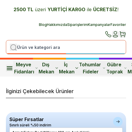
2500 TL
üzeri
YURTİÇİ K
ARGO
ile
ÜCRETSİZ
!
Blog
Hakkımızda
Siparişlerim
Kampanyalar
Favoriler
Meyve 
Dış 
İç 
Tohumlar 
Gübre 
Fidanları
Mekan
Mekan
Fideler
Toprak
M
İlginizi Çekebilecek Ürünler
Süper Fırsatlar
Sınırlı süreli %50 indirim