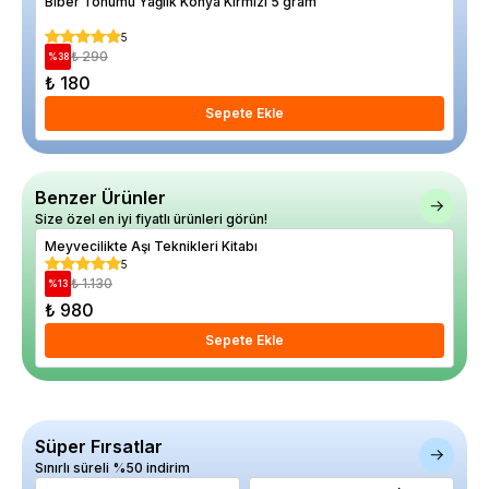
Biber Tohumu Yağlık Konya Kırmızı 5 gram
Bas
5
₺ 290
%
38
%
7
₺ 180
₺ 
Sepete Ekle
Benzer Ürünler
Size özel en iyi fiyatlı ürünleri görün!
Meyvecilikte Aşı Teknikleri Kitabı
Mey
5
₺ 1.130
%
13
%
13
₺ 980
₺ 
Sepete Ekle
Süper Fırsatlar
Sınırlı süreli %50 indirim