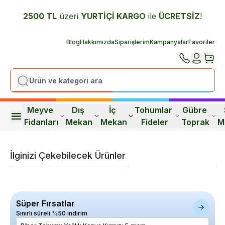
2500 TL
üzeri
YURTİÇİ K
ARGO
ile
ÜCRETSİZ
!
Blog
Hakkımızda
Siparişlerim
Kampanyalar
Favoriler
Meyve 
Dış 
İç 
Tohumlar 
Gübre 
Fidanları
Mekan
Mekan
Fideler
Toprak
M
İlginizi Çekebilecek Ürünler
Süper Fırsatlar
Sınırlı süreli %50 indirim