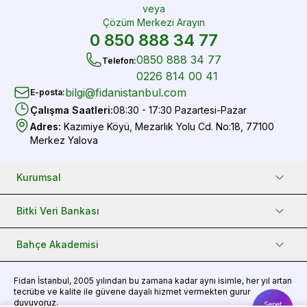
veya
Çözüm Merkezi Arayın
0 850 888 34 77
0850 888 34 77
Telefon
:
0226 814 00 41
bilgi@fidanistanbul.com
E-posta
:
Çalışma Saatleri
:
08:30 - 17:30 Pazartesi-Pazar
Adres
:
Kazımiye Köyü, Mezarlık Yolu Cd. No:18, 77100
Merkez Yalova
Kurumsal
Bitki Veri Bankası
Bahçe Akademisi
Fidan
İstanbul, 2005 yılından bu zamana kadar aynı isimle, her yıl artan
tecrübe ve kalite ile güvene dayalı hizmet vermekten gurur
duyuyoruz.
Sepet