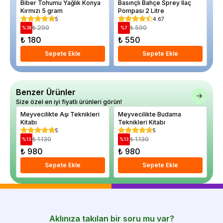
Biber Tohumu Yağlık Konya
Basınçlı Bahçe Sprey İlaç
Ay
Kırmızı 5 gram
Pompası 2 Litre
Aç
5
4.67
₺ 290
₺ 590
%
38
%
7
%
₺ 180
₺ 550
₺
Sepete Ekle
Sepete Ekle
Benzer Ürünler
Size özel en iyi fiyatlı ürünleri görün!
Meyvecilikte Aşı Teknikleri
Meyvecilikte Budama
Kitabı
Teknikleri Kitabı
5
5
₺ 1.130
₺ 1.130
%
13
%
13
₺ 980
₺ 980
Sepete Ekle
Sepete Ekle
Aklınıza takılan bir soru mu var?