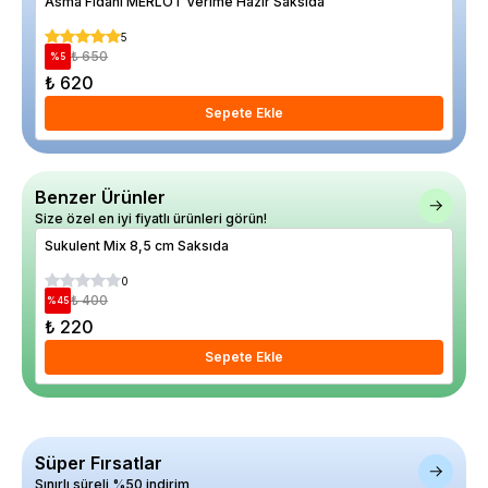
Asma Fidanı MERLOT Verime Hazır Saksıda
Cev
5
₺ 650
%
5
%
17
₺ 620
₺ 
Sepete Ekle
Benzer Ürünler
Size özel en iyi fiyatlı ürünleri görün!
Sukulent Mix 8,5 cm Saksıda
Sed
0
₺ 400
%
45
%
28
₺ 220
₺ 
Sepete Ekle
Süper Fırsatlar
Sınırlı süreli %50 indirim