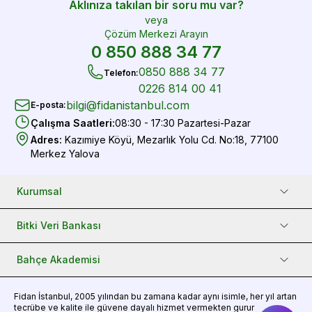
Aklınıza takılan bir soru mu var?
veya
Çözüm Merkezi Arayın
0 850 888 34 77
0850 888 34 77
Telefon
:
0226 814 00 41
bilgi@fidanistanbul.com
E-posta
:
Çalışma Saatleri
:
08:30 - 17:30 Pazartesi-Pazar
Adres
:
Kazımiye Köyü, Mezarlık Yolu Cd. No:18, 77100
Merkez Yalova
Kurumsal
Bitki Veri Bankası
Bahçe Akademisi
Fidan
İstanbul, 2005 yılından bu zamana kadar aynı isimle, her yıl artan
tecrübe ve kalite ile güvene dayalı hizmet vermekten gurur