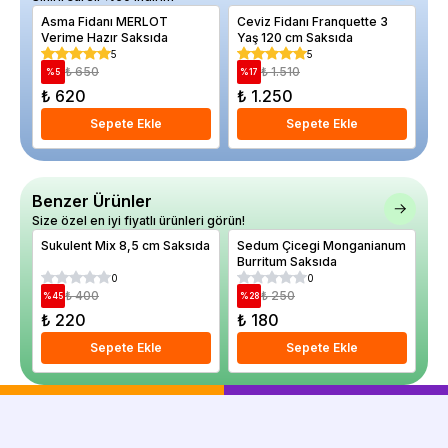
Asma Fidanı MERLOT
Ceviz Fidanı Franquette 3
Bo
Verime Hazır Saksıda
Yaş 120 cm Saksıda
Ag
Bl
5
5
₺ 650
₺ 1.510
%
5
%
17
%
₺ 620
₺ 1.250
₺
Sepete Ekle
Sepete Ekle
Benzer Ürünler
Size özel en iyi fiyatlı ürünleri görün!
Sukulent Mix 8,5 cm Saksıda
Sedum Çicegi Monganianum
Ko
Burritum Saksıda
Yo
0
0
₺ 400
₺ 250
%
45
%
28
%
₺ 220
₺ 180
₺
Sepete Ekle
Sepete Ekle