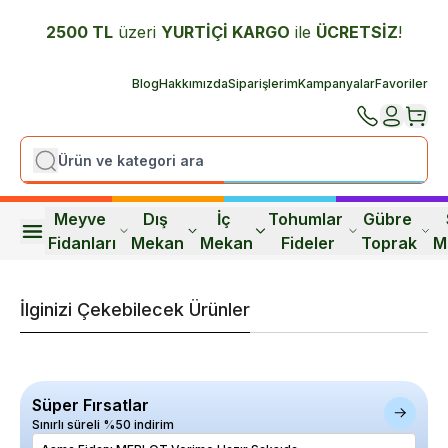
2500 TL
üzeri
YURTİÇİ K
ARGO
ile
ÜCRETSİZ
!
Blog
Hakkımızda
Siparişlerim
Kampanyalar
Favoriler
Meyve 
Dış 
İç 
Tohumlar 
Gübre 
Fidanları
Mekan
Mekan
Fideler
Toprak
M
İlginizi Çekebilecek Ürünler
Süper Fırsatlar
Sınırlı süreli %50 indirim