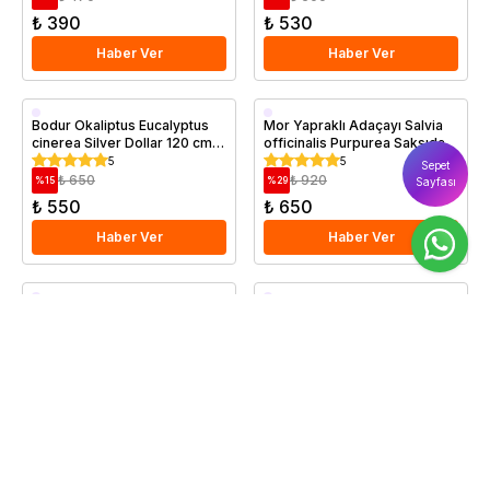
₺ 390
₺ 530
Haber Ver
Haber Ver
Saksıda
Saksıda
Bodur Okaliptus Eucalyptus
Mor Yapraklı Adaçayı Salvia
cinerea Silver Dollar 120 cm
officinalis Purpurea Saksıda
Saksıda
5
5
Sepet
₺ 650
₺ 920
%
15
%
29
Sayfası
₺ 550
₺ 650
Haber Ver
Haber Ver
Saksıda
Saksıda
Karışık Nane Çeşitleri Paket
Zerdeçal Çiçeği Curcuma
Fidan Kampanyası 5 Adet
alismatifolia 40 60 cm
Saksıda
0
5
₺ 1.080
₺ 2.780
%
8
%
38
₺ 990
₺ 1.720
Haber Ver
Haber Ver