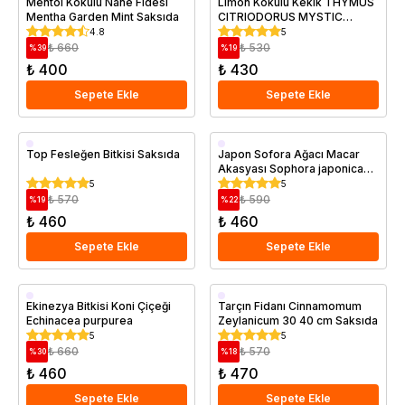
Mentol Kokulu Nane Fidesi
Limon Kokulu Kekik THYMUS
Mentha Garden Mint Saksıda
CITRIODORUS MYSTIC
LEMON Saksıda
4.8
5
₺ 660
₺ 530
%
39
%
19
₺ 400
₺ 430
Sepete Ekle
Sepete Ekle
Saksıda
Top Fesleğen Bitkisi Saksıda
Japon Sofora Ağacı Macar
Akasyası Sophora japonica
60 80 cm Saksıda
5
5
₺ 570
₺ 590
%
19
%
22
₺ 460
₺ 460
Sepete Ekle
Sepete Ekle
Saksıda
Saksıda
Ekinezya Bitkisi Koni Çiçeği
Tarçın Fidanı Cinnamomum
Echinacea purpurea
Zeylanicum 30 40 cm Saksıda
5
5
₺ 660
₺ 570
%
30
%
18
₺ 460
₺ 470
Sepete Ekle
Sepete Ekle