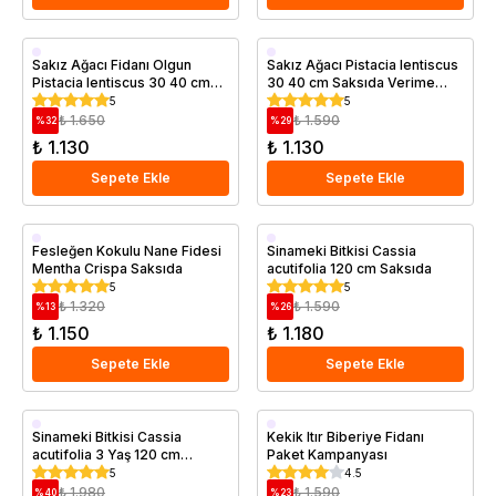
Saksıda
Saksıda
Sakız Ağacı Fidanı Olgun
Sakız Ağacı Pistacia lentiscus
Pistacia lentiscus 30 40 cm
30 40 cm Saksıda Verime
Saksıda
Hazır
5
5
₺ 1.650
₺ 1.590
%
32
%
29
₺ 1.130
₺ 1.130
Sepete Ekle
Sepete Ekle
Saksıda
Saksıda
Fesleğen Kokulu Nane Fidesi
Sinameki Bitkisi Cassia
Mentha Crispa Saksıda
acutifolia 120 cm Saksıda
5
5
₺ 1.320
₺ 1.590
%
13
%
26
₺ 1.150
₺ 1.180
Sepete Ekle
Sepete Ekle
Saksıda
Saksıda
Sinameki Bitkisi Cassia
Kekik Itır Biberiye Fidanı
acutifolia 3 Yaş 120 cm
Paket Kampanyası
Saksıda
5
4.5
₺ 1.980
₺ 1.590
%
40
%
23