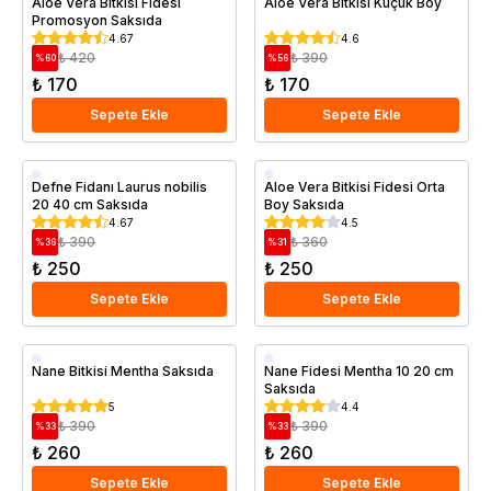
Aloe Vera Bitkisi Fidesi
Aloe Vera Bitkisi Küçük Boy
Promosyon Saksıda
4.67
4.6
₺ 420
₺ 390
%
60
%
56
₺ 170
₺ 170
Sepete Ekle
Sepete Ekle
Saksıda
Saksıda
Defne Fidanı Laurus nobilis
Aloe Vera Bitkisi Fidesi Orta
20 40 cm Saksıda
Boy Saksıda
4.67
4.5
₺ 390
₺ 360
%
36
%
31
₺ 250
₺ 250
Sepete Ekle
Sepete Ekle
Saksıda
Saksıda
Nane Bitkisi Mentha Saksıda
Nane Fidesi Mentha 10 20 cm
Saksıda
5
4.4
₺ 390
₺ 390
%
33
%
33
₺ 260
₺ 260
Sepete Ekle
Sepete Ekle