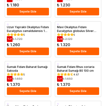
₺ 1.180
₺ 1.230
Sepete Ekle
Sepete Ekle
Saksıda
Saksıda
Uzun Yapraklı Okaliptus Fidanı
Mavi Okaliptus Fidanı
Eucalyptus camaldulensis 120
Eucalyptus globulus Silver
cm
Drop 40-50 cm Saksıda
5
5
₺ 1.720
₺ 2.120
%
27
%
38
₺ 1.260
₺ 1.320
Sepete Ekle
Sepete Ekle
Saksıda
Saksıda
Sumak Fidanı Baharat Sumağı
Sumak Fidanı Rhus coriaria
Saksıda
Baharat Sumağı 80 100 cm
5
4.67
₺ 1.650
₺ 1.650
%
17
%
17
₺ 1.370
₺ 1.370
Sepete Ekle
Sepete Ekle
Saksıda
Saksıda