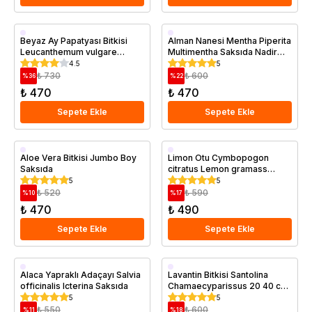
Saksıda
Saksıda
Beyaz Ay Papatyası Bitkisi
Alman Nanesi Mentha Piperita
Leucanthemum vulgare
Multimentha Saksıda Nadir
Saksıda
Tür
4.5
5
₺ 730
₺ 600
%
36
%
22
₺ 470
₺ 470
Sepete Ekle
Sepete Ekle
Saksıda
Saksıda
Aloe Vera Bitkisi Jumbo Boy
Limon Otu Cymbopogon
Saksıda
citratus Lemon gramass
Saksıda
5
5
₺ 520
₺ 590
%
10
%
17
₺ 470
₺ 490
Sepete Ekle
Sepete Ekle
Saksıda
Saksıda
Alaca Yapraklı Adaçayı Salvia
Lavantin Bitkisi Santolina
officinalis Icterina Saksıda
Chamaecyparissus 20 40 cm
Saksıda
5
5
₺ 550
₺ 600
%
11
%
18