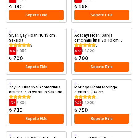
₺ 690
₺ 699
Sepete Ekle
Sepete Ekle
Saksıda
Saksıda
Siyah Çay Fidanı 10 15 cm
Adaçayı Fidanı Salvia
Saksıda
officinalis İthal 20 40 cm
Saksıda
5
5
₺ 850
₺ 1.320
%
18
%
47
₺ 700
₺ 700
Sepete Ekle
Sepete Ekle
Saksıda
Saksıda
Yayılıcı Biberiye Rosmarinus
Moringa Fidanı Moringa
officinalis Prostratus Saksıda
oleifera +30 cm
5
5
₺ 800
₺ 1.300
%
9
%
39
₺ 730
₺ 790
Sepete Ekle
Sepete Ekle
Saksıda
Saksıda