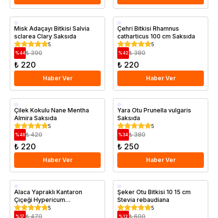
Saksıda
Saksıda
Misk Adaçayı Bitkisi Salvia
Çehri Bitkisi Rhamnus
sclarea Clary Saksıda
catharticus 100 cm Saksıda
5
5
₺ 390
₺ 380
%
44
%
42
₺ 220
₺ 220
Haber Ver
Haber Ver
Saksıda
Saksıda
Çilek Kokulu Nane Mentha
Yara Otu Prunella vulgaris
Almira Saksıda
Saksıda
5
5
₺ 420
₺ 380
%
48
%
34
₺ 220
₺ 250
Haber Ver
Haber Ver
Saksıda
Saksıda
Alaca Yapraklı Kantaron
Şeker Otu Bitkisi 10 15 cm
Çiçeği Hypericum
Stevia rebaudiana
moserianum Tricolor
5
5
₺ 470
₺ 600
%
17
%
12