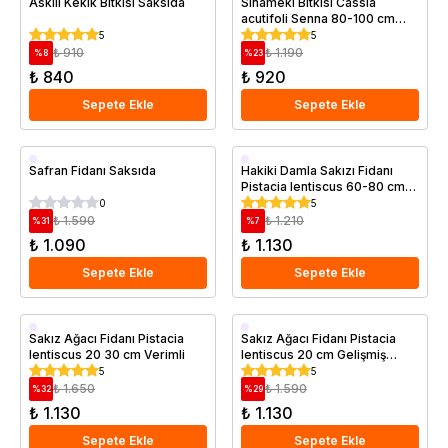
Askılı Kekik Bitkisi Saksıda
Sinameki Bitkisi Cassia
acutifoli Senna 80-100 cm
Saksıda
5
5
₺ 910
₺ 1.190
%
8
%
23
₺ 840
₺ 920
Sepete Ekle
Sepete Ekle
Saksıda
Saksıda
Safran Fidanı Saksıda
Hakiki Damla Sakızı Fidanı
Pistacia lentiscus 60-80 cm
Saksıda
0
5
₺ 1.590
₺ 1.210
%
31
%
7
₺ 1.090
₺ 1.130
Sepete Ekle
Sepete Ekle
Saksıda
Saksıda
Sakız Ağacı Fidanı Pistacia
Sakız Ağacı Fidanı Pistacia
lentiscus 20 30 cm Verimli
lentiscus 20 cm Gelişmiş
Saksıda
5
5
₺ 1.650
₺ 1.590
%
32
%
29
₺ 1.130
₺ 1.130
Sepete Ekle
Sepete Ekle