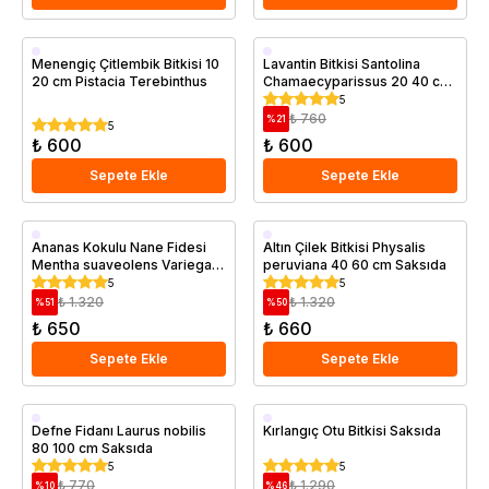
Saksıda
Saksıda
Menengiç Çitlembik Bitkisi 10
Lavantin Bitkisi Santolina
20 cm Pistacia Terebinthus
Chamaecyparissus 20 40 cm
Büyük Boy Saksıda
5
₺ 760
%
21
5
₺ 600
₺ 600
Sepete Ekle
Sepete Ekle
Saksıda
Saksıda
Ananas Kokulu Nane Fidesi
Altın Çilek Bitkisi Physalis
Mentha suaveolens Variegata
peruviana 40 60 cm Saksıda
Saksıda
5
5
₺ 1.320
₺ 1.320
%
51
%
50
₺ 650
₺ 660
Sepete Ekle
Sepete Ekle
Saksıda
Saksıda
Defne Fidanı Laurus nobilis
Kırlangıç Otu Bitkisi Saksıda
80 100 cm Saksıda
5
5
₺ 770
₺ 1.290
%
10
%
46