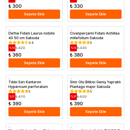
₺ 300
₺ 330
Sepete Ekle
Sepete Ekle
Saksıda
Saksıda
Defne Fidanı Laurus nobilis
Civanperçemi Fidanı Achillea
40 50 cm Saksıda
millefolium Saksıda
4.6
5
₺ 420
₺ 430
%
14
%
12
₺ 360
₺ 380
Sepete Ekle
Sepete Ekle
Saksıda
Saksıda
Tıbbi Sarı Kantaron
Sinir Otu Bitkisi Geniş Yapraklı
Hypericum perforatum
Plantago major Saksıda
5
5
₺ 470
₺ 620
%
17
%
37
₺ 390
₺ 390
Sepete Ekle
Sepete Ekle
Saksıda
Saksıda