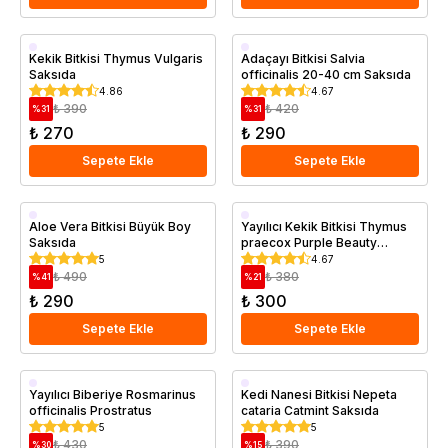
Saksıda
Saksıda
Kekik Bitkisi Thymus Vulgaris
Adaçayı Bitkisi Salvia
Saksıda
officinalis 20-40 cm Saksıda
4.86
4.67
₺ 390
₺ 420
%
31
%
31
₺ 270
₺ 290
Sepete Ekle
Sepete Ekle
Saksıda
Saksıda
Aloe Vera Bitkisi Büyük Boy
Yayılıcı Kekik Bitkisi Thymus
Saksıda
praecox Purple Beauty
Saksıda
5
4.67
₺ 490
₺ 380
%
41
%
21
₺ 290
₺ 300
Sepete Ekle
Sepete Ekle
Saksıda
Saksıda
Yayılıcı Biberiye Rosmarinus
Kedi Nanesi Bitkisi Nepeta
officinalis Prostratus
cataria Catmint Saksıda
5
5
₺ 430
₺ 390
%
30
%
15