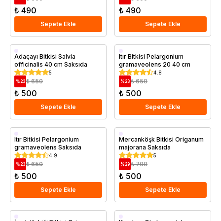
₺ 490
₺ 490
Sepete Ekle
Sepete Ekle
Saksıda
Saksıda
Adaçayı Bitkisi Salvia
Itır Bitkisi Pelargonium
officinalis 40 cm Saksıda
gramaveolens 20 40 cm
5
4.8
₺ 650
₺ 650
%
23
%
23
₺ 500
₺ 500
Sepete Ekle
Sepete Ekle
Saksıda
Saksıda
Itır Bitkisi Pelargonium
Mercanköşk Bitkisi Origanum
gramaveolens Saksıda
majorana Saksıda
4.9
5
₺ 650
₺ 700
%
23
%
29
₺ 500
₺ 500
Sepete Ekle
Sepete Ekle
Saksıda
Saksıda