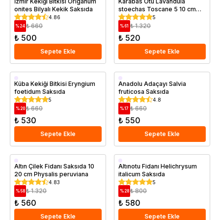
İzmir Kekiği Bitkisi Origanum
Karabas Otu Lavandula
onites Bilyalı Kekik Saksıda
stoechas Toscane 5 10 cm
Saksıda
4.86
5
₺ 660
₺ 1.320
%
24
%
61
₺ 500
₺ 520
Sepete Ekle
Sepete Ekle
Saksıda
Saksıda
Küba Kekiği Bitkisi Eryngium
Anadolu Adaçayı Salvia
foetidum Saksıda
fruticosa Saksıda
5
4.8
₺ 660
₺ 660
%
20
%
17
₺ 530
₺ 550
Sepete Ekle
Sepete Ekle
Saksıda
Saksıda
Altın Çilek Fidanı Saksıda 10
Altınotu Fidanı Helichrysum
20 cm Physalis peruviana
italicum Saksıda
4.83
5
₺ 1.320
₺ 800
%
58
%
28
₺ 560
₺ 580
Sepete Ekle
Sepete Ekle