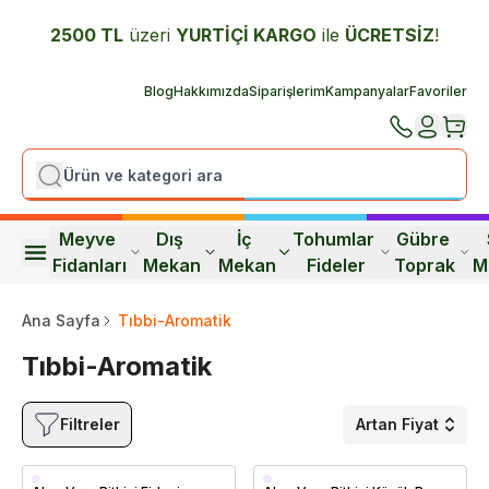
2500 TL
üzeri
YURTİÇİ K
ARGO
ile
ÜCRETSİZ
!
Blog
Hakkımızda
Siparişlerim
Kampanyalar
Favoriler
Meyve 
Dış 
İç 
Tohumlar 
Gübre 
Fidanları
Mekan
Mekan
Fideler
Toprak
M
Ana Sayfa
Tıbbi-Aromatik
Tıbbi-Aromatik
Filtreler
Artan Fiyat
Saksıda
Saksıda