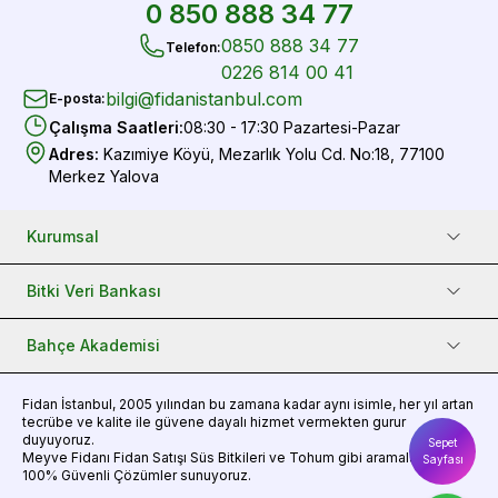
0 850 888 34 77
0850 888 34 77
Telefon
:
0226 814 00 41
bilgi@fidanistanbul.com
E-posta
:
Çalışma Saatleri
:
08:30 - 17:30 Pazartesi-Pazar
Adres
:
Kazımiye Köyü, Mezarlık Yolu Cd. No:18, 77100
Merkez Yalova
Kurumsal
Bitki Veri Bankası
Bahçe Akademisi
Fidan
İstanbul, 2005 yılından bu zamana kadar aynı isimle, her yıl artan
tecrübe ve kalite ile güvene dayalı hizmet vermekten gurur
duyuyoruz.
Sepet
Meyve Fidanı
Fidan Satışı
Süs Bitkileri
ve
Tohum
gibi aramalarınız için
Sayfası
100% Güvenli Çözümler sunuyoruz.