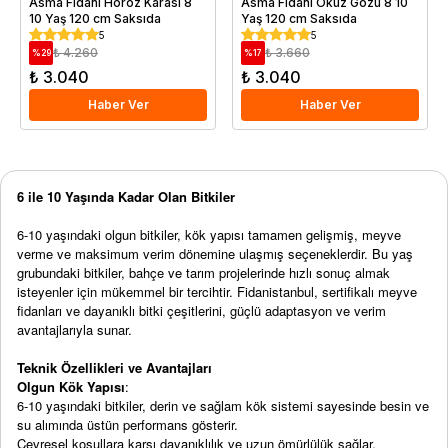
Asma Fidanı Horoz Karası 8
Asma Fidanı Öküz Gözü 8 10
10 Yaş 120 cm Saksıda
Yaş 120 cm Saksıda
5
5
₺ 4.260
₺ 3.660
%
29
%
17
₺ 3.040
₺ 3.040
Haber Ver
Haber Ver
6 ile 10 Yaşında Kadar Olan Bitkiler
6-10 yaşındaki olgun bitkiler, kök yapısı tamamen gelişmiş, meyve
verme ve maksimum verim dönemine ulaşmış seçeneklerdir. Bu yaş
grubundaki bitkiler, bahçe ve tarım projelerinde hızlı sonuç almak
isteyenler için mükemmel bir tercihtir. Fidanistanbul, sertifikalı meyve
fidanları ve dayanıklı bitki çeşitlerini, güçlü adaptasyon ve verim
avantajlarıyla sunar.
Teknik Özellikleri ve Avantajları
Olgun Kök Yapısı
:
6-10 yaşındaki bitkiler, derin ve sağlam kök sistemi sayesinde besin ve
su alımında üstün performans gösterir.
Çevresel koşullara karşı dayanıklılık ve uzun ömürlülük sağlar.