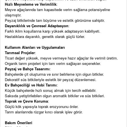
Hızlı Meyveleme ve Verimlilik
:
Meyve ağaçlarında tam kapasitede verim sağlama potansiyeline
ulaşmıştır.
Peyzaj bitkilerinde tam büyüme ve estetik görünüme sahiptir.
Dayanıklılık ve Çevresel Adaptasyon
:
Farklı iklim koşullarına karşı yüksek adaptasyon kabiliyeti.
Hastalıklara dayanıklı, genetik olarak güçlü türler.
Kullanım Alanları ve Uygulamaları
Tarımsal Projeler
:
Ticari değeri yüksek, meyve vermeye hazır ağaçlar ile verimli üretim.
Organik tarım projeleri için tam verim sağlayan seçenekler.
Peyzaj ve Bahçe Tasarımı
:
Bahçelerde çit oluşturma ve sınır belirleme için olgun bitkiler.
Dekoratif süs bitkileriyle estetik bir peyzaj düzenlemesi.
Ev Bahçeciliği ve Hobi Tarımı
:
Küçük bahçelerde hızlı sonuç almak için tercih edilebilir.
Saksıda yetiştirilebilen olgun aromatik bitkiler ve süs bitkileri.
Toprak ve Çevre Koruma
:
Güçlü kök yapısıyla toprak erozyonunu önler.
Tarım alanlarında rüzgar kırıcı olarak işlev görür.
Bakım Önerileri