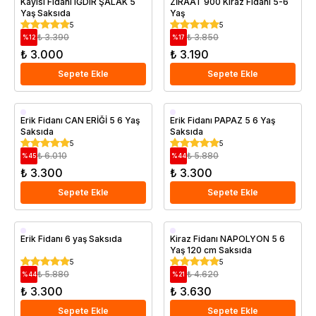
Kayısı Fidanı IĞDIR ŞALAK 5
ZİRAAT 900 Kiraz Fidanı 5-6
Yaş Saksıda
Yaş
Saksıda
Geççi
5
5
Saksıda
₺ 3.390
₺ 3.850
%
12
%
17
₺ 3.000
₺ 3.190
Sepete Ekle
Sepete Ekle
Aşılı
Aşılı
Erik Fidanı CAN ERİĞİ 5 6 Yaş
Erik Fidanı PAPAZ 5 6 Yaş
Saksıda
Saksıda
Erkenci
Erkenci
5
5
Saksıda
Saksıda
₺ 6.010
₺ 5.880
%
45
%
44
₺ 3.300
₺ 3.300
Sepete Ekle
Sepete Ekle
Saksıda
Aşılı
Erik Fidanı 6 yaş Saksıda
Kiraz Fidanı NAPOLYON 5 6
Yaş 120 cm Saksıda
Geççi
5
5
Saksıda
₺ 5.880
₺ 4.620
%
44
%
21
₺ 3.300
₺ 3.630
Sepete Ekle
Sepete Ekle