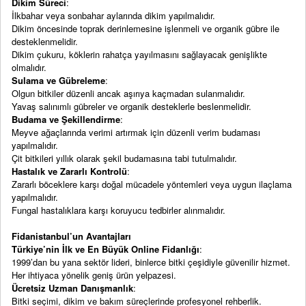
Dikim Süreci
:
İlkbahar veya sonbahar aylarında dikim yapılmalıdır.
Dikim öncesinde toprak derinlemesine işlenmeli ve organik gübre ile
desteklenmelidir.
Dikim çukuru, köklerin rahatça yayılmasını sağlayacak genişlikte
olmalıdır.
Sulama ve Gübreleme
:
Olgun bitkiler düzenli ancak aşırıya kaçmadan sulanmalıdır.
Yavaş salınımlı gübreler ve organik desteklerle beslenmelidir.
Budama ve Şekillendirme
:
Meyve ağaçlarında verimi artırmak için düzenli verim budaması
yapılmalıdır.
Çit bitkileri yıllık olarak şekil budamasına tabi tutulmalıdır.
Hastalık ve Zararlı Kontrolü
:
Zararlı böceklere karşı doğal mücadele yöntemleri veya uygun ilaçlama
yapılmalıdır.
Fungal hastalıklara karşı koruyucu tedbirler alınmalıdır.
Fidanistanbul’un Avantajları
Türkiye’nin İlk ve En Büyük Online Fidanlığı
:
1999’dan bu yana sektör lideri, binlerce bitki çeşidiyle güvenilir hizmet.
Her ihtiyaca yönelik geniş ürün yelpazesi.
Ücretsiz Uzman Danışmanlık
:
Bitki seçimi, dikim ve bakım süreçlerinde profesyonel rehberlik.