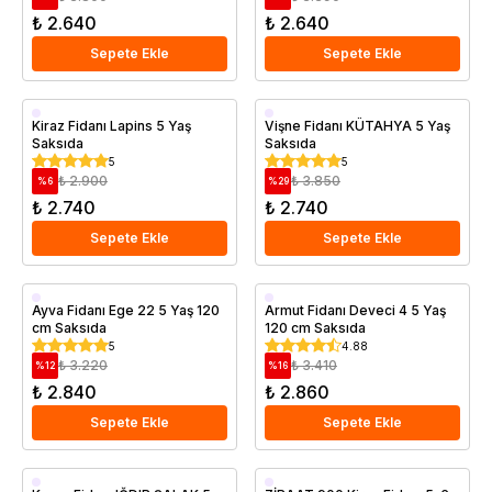
₺ 2.640
₺ 2.640
Sepete Ekle
Sepete Ekle
Aşılı
Aşılı
Kiraz Fidanı Lapins 5 Yaş
Vişne Fidanı KÜTAHYA 5 Yaş
Saksıda
Saksıda
Saksıda
Saksıda
5
5
₺ 2.900
₺ 3.850
%
6
%
29
₺ 2.740
₺ 2.740
Sepete Ekle
Sepete Ekle
Aşılı
Ayva Fidanı Ege 22 5 Yaş 120
Armut Fidanı Deveci 4 5 Yaş
cm Saksıda
120 cm Saksıda
Geççi
5
4.88
Saksıda
₺ 3.220
₺ 3.410
%
12
%
16
₺ 2.840
₺ 2.860
Sepete Ekle
Sepete Ekle
Aşılı
Aşılı