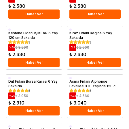
₺ 2.580
₺ 2.580
Haber Ver
Haber Ver
Aşılı
Aşılı
Kestane Fidanı IŞIKLAR 6 Yaş
Kiraz Fidanı Regina 6 Yaş
120 cm Saksıda
Saksıda
Saksıda
Geççi
5
5
Saksıda
₺ 3.290
₺ 2.900
%
20
%
9
₺ 2.630
₺ 2.630
Haber Ver
Haber Ver
Aşılı
Saksıda
Dut Fidanı Bursa Karası 6 Yaş
Asma Fidanı Alphonse
Saksıda
Lavallee 8 10 Yaşında 120 cm
Saksıda
Saksıda
5
5
₺ 3.950
₺ 4.560
%
26
%
33
₺ 2.910
₺ 3.040
Haber Ver
Haber Ver
Saksıda