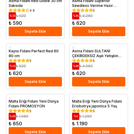
Asma Fidanı Red Globe 30 cm
Asma Fidanı Superior
Saksıda
Seedless Verime Hazır
Saksıda
Saksıda
Saksıda
4.8
5
₺ 920
₺ 4.260
%
36
%
85
₺ 590
₺ 620
Sepete Ekle
Sepete Ekle
Aşılı
Saksıda
Kayısı Fidanı Perfect Red 60
Asma Fidanı SULTANİ
80 cm
ÇEKİRDEKSİZ Aşılı Yetişkin
Erkenci
Saksıda
5
5
Saksıda
₺ 920
₺ 4.560
%
33
%
86
₺ 620
₺ 620
Sepete Ekle
Sepete Ekle
Saksıda
Aşılı
Malta Eriği Fidanı Yeni Dünya
Malta Eriği Yeni Dünya Fidanı
Fidanı PROMOSYON
Eriobotrya japonica 5 Yaş
Saksıda
5
5
₺ 1.080
₺ 1.290
%
40
%
8
₺ 650
₺ 1.190
Sepete Ekle
Sepete Ekle