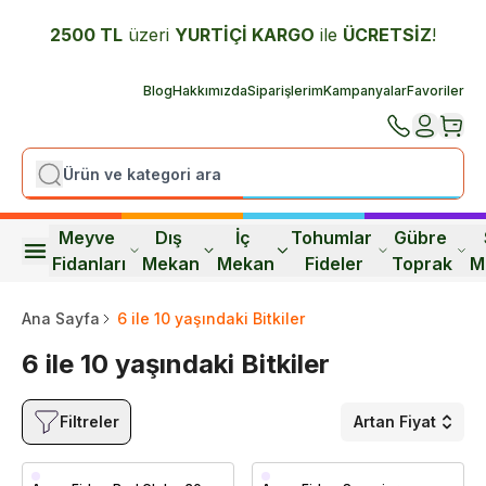
2500 TL
üzeri
YURTİÇİ K
ARGO
ile
ÜCRETSİZ
!
Blog
Hakkımızda
Siparişlerim
Kampanyalar
Favoriler
Meyve 
Dış 
İç 
Tohumlar 
Gübre 
Fidanları
Mekan
Mekan
Fideler
Toprak
M
Ana Sayfa
6 ile 10 yaşındaki Bitkiler
6 ile 10 yaşındaki Bitkiler
Filtreler
Artan Fiyat
Geççi
Erkenci