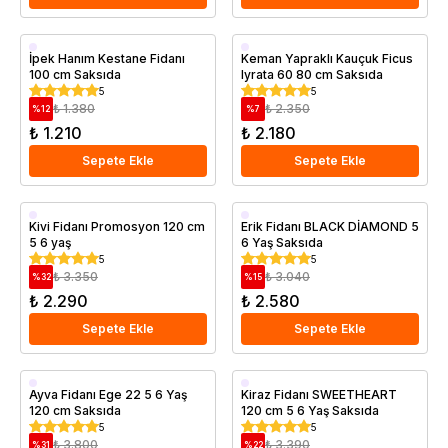
Aşılı
Saksıda
İpek Hanım Kestane Fidanı
Keman Yapraklı Kauçuk Ficus
100 cm Saksıda
lyrata 60 80 cm Saksıda
Geççi
5
5
Saksıda
₺ 1.380
₺ 2.350
%
12
%
7
₺ 1.210
₺ 2.180
Sepete Ekle
Sepete Ekle
Saksıda
Aşılı
Kivi Fidanı Promosyon 120 cm
Erik Fidanı BLACK DİAMOND 5
5 6 yaş
6 Yaş Saksıda
Erkenci
5
5
Saksıda
₺ 3.350
₺ 3.040
%
32
%
15
₺ 2.290
₺ 2.580
Sepete Ekle
Sepete Ekle
Aşılı
Aşılı
Ayva Fidanı Ege 22 5 6 Yaş
Kiraz Fidanı SWEETHEART
120 cm Saksıda
120 cm 5 6 Yaş Saksıda
Saksıda
Saksıda
5
5
₺ 3.800
₺ 3.390
%
31
%
22