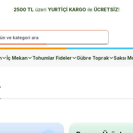
2500 TL
üzeri
YURTİÇİ K
ARGO
ile
ÜCRETSİZ
!
n
İç Mekan
Tohumlar Fideler
Gübre Toprak
Saksı Mo
r