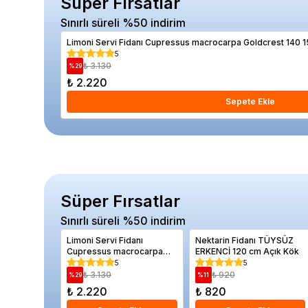
Süper Fırsatlar
Sınırlı süreli %50 indirim
Limoni Servi Fidanı Cupressus macrocarpa Goldcrest 140 
5
₺ 3.130
%
29
₺ 2.220
Sepete Ekle
Süper Fırsatlar
Sınırlı süreli %50 indirim
Limoni Servi Fidanı
Nektarin Fidanı TÜYSÜZ
Cupressus macrocarpa
ERKENCİ 120 cm Açık Kök
Goldcrest 140 150 cm
5
5
Saksıda
₺ 3.130
₺ 920
%
29
%
11
₺ 2.220
₺ 820