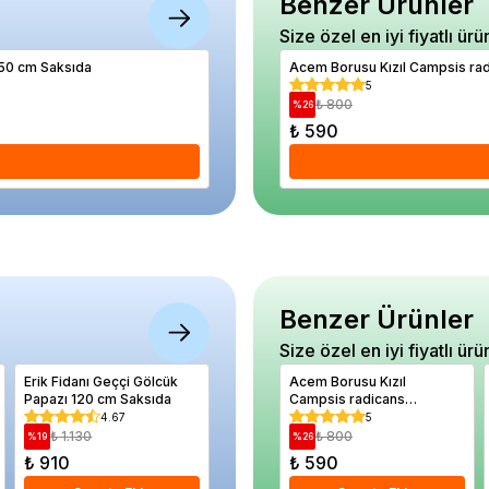
Benzer Ürünler
Size özel en iyi fiyatlı ürü
150 cm Saksıda
Nektarin Fidanı TÜYSÜZ ERKENCİ 120 cm 
Acem Borusu Kızıl Campsis ra
5
5
₺ 920
₺ 800
%
11
%
26
₺ 820
₺ 590
Se
Benzer Ürünler
Size özel en iyi fiyatlı ürü
Erik Fidanı Geççi Gölcük
Hasanbey 1 Kavun Tohumu
Acem Borusu Kızıl
Acur Sal
Papazı 120 cm Saksıda
Paket 10 gram
Campsis radicans
5 gram
Flamenco 80 100 cm
4.67
5
5
Saksıda
₺ 1.130
₺ 300
₺ 800
₺ 25
%
19
%
27
%
26
%
28
₺ 910
₺ 220
₺ 590
₺ 180