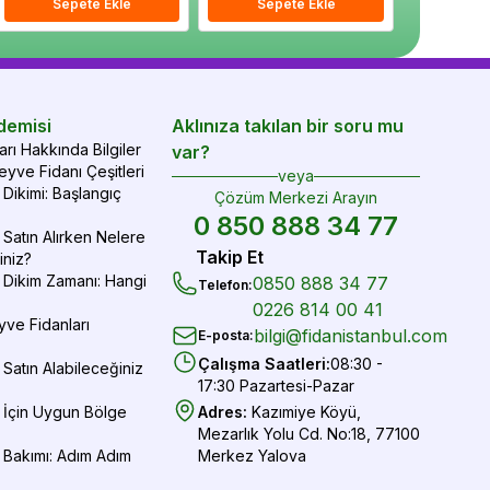
epete Ekle
Sepete Ekle
Sepete Ekle
Sepete Ekle
Sepete Ekle
Sepe
demisi
Aklınıza takılan bir soru mu
rı Hakkında Bilgiler
var?
yve Fidanı Çeşitleri
veya
Dikimi: Başlangıç
Çözüm Merkezi Arayın
0 850 888 34 77
Satın Alırken Nelere
Takip Et
iniz?
 Dikim Zamanı: Hangi
0850 888 34 77
Telefon
:
0226 814 00 41
yve Fidanları
bilgi@fidanistanbul.com
E-posta
:
Çalışma Saatleri
:
08:30 -
Satın Alabileceğiniz
17:30 Pazartesi-Pazar
 İçin Uygun Bölge
Adres
:
Kazımiye Köyü,
Mezarlık Yolu Cd. No:18, 77100
 Bakımı: Adım Adım
Merkez Yalova