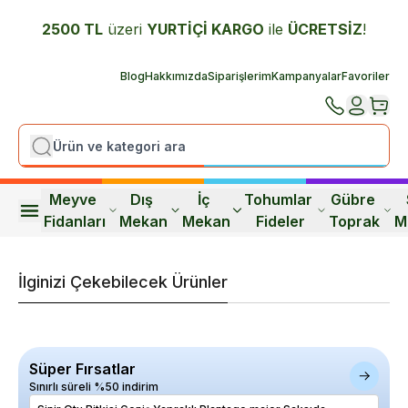
2500 TL
üzeri
YURTİÇİ K
ARGO
ile
ÜCRETSİZ
!
Blog
Hakkımızda
Siparişlerim
Kampanyalar
Favoriler
Meyve 
Dış 
İç 
Tohumlar 
Gübre 
Fidanları
Mekan
Mekan
Fideler
Toprak
M
İlginizi Çekebilecek Ürünler
Süper Fırsatlar
Sınırlı süreli %50 indirim