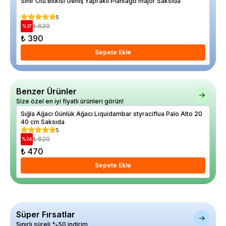
Sinir Otu Bitkisi Geniş Yapraklı Plantago major Saksıda
Elm
5
₺ 620
%
37
%
17
₺ 390
₺ 
Sepete Ekle
Benzer Ürünler
Size özel en iyi fiyatlı ürünleri görün!
Sığla Ağacı Günlük Ağacı Liquidambar styraciflua Palo Alto 20
PRU
40 cm Saksıda
5
₺ 620
%
24
%
26
₺ 470
₺ 
Sepete Ekle
Süper Fırsatlar
Sınırlı süreli %50 indirim