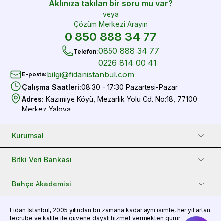
Aklınıza takılan bir soru mu var?
veya
Çözüm Merkezi Arayın
0 850 888 34 77
0850 888 34 77
Telefon
:
0226 814 00 41
bilgi@fidanistanbul.com
E-posta
:
Çalışma Saatleri
:
08:30 - 17:30 Pazartesi-Pazar
Adres
:
Kazımiye Köyü, Mezarlık Yolu Cd. No:18, 77100
Merkez Yalova
Kurumsal
Bitki Veri Bankası
Bahçe Akademisi
Fidan
İstanbul, 2005 yılından bu zamana kadar aynı isimle, her yıl artan
tecrübe ve kalite ile güvene dayalı hizmet vermekten gurur