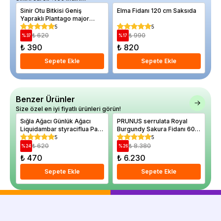
Sinir Otu Bitkisi Geniş
Elma Fidanı 120 cm Saksıda
Ko
Yapraklı Plantago major
Saksıda
5
5
₺ 620
₺ 990
%
37
%
17
%
₺ 390
₺ 820
₺
Sepete Ekle
Sepete Ekle
Benzer Ürünler
Size özel en iyi fiyatlı ürünleri görün!
Sığla Ağacı Günlük Ağacı
PRUNUS serrulata Royal
Te
Liquidambar styraciflua Palo
Burgundy Sakura Fidanı 60
az
Alto 20 40 cm Saksıda
100 cm
cm
5
5
₺ 620
₺ 8.380
%
24
%
26
%
₺ 470
₺ 6.230
₺
Sepete Ekle
Sepete Ekle