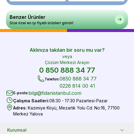
Benzer Ürünler
Size özel en iyi fiyatlı ürünleri görün!
Aklınıza takılan bir soru mu var?
veya
Çözüm Merkezi Arayın
0 850 888 34 77
0850 888 34 77
Telefon
:
0226 814 00 41
bilgi@fidanistanbul.com
E-posta
:
Çalışma Saatleri
:
08:30 - 17:30 Pazartesi-Pazar
Adres
:
Kazımiye Köyü, Mezarlık Yolu Cd. No:18, 77100
Merkez Yalova
Kurumsal