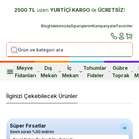
2500 TL
üzeri
YURTİÇİ K
ARGO
ile
ÜCRETSİZ
!
Blog
Hakkımızda
Siparişlerim
Kampanyalar
Favoriler
Meyve 
Dış 
İç 
Tohumlar 
Gübre 
Fidanları
Mekan
Mekan
Fideler
Toprak
M
İlginizi Çekebilecek Ürünler
Süper Fırsatlar
Sınırlı süreli %50 indirim