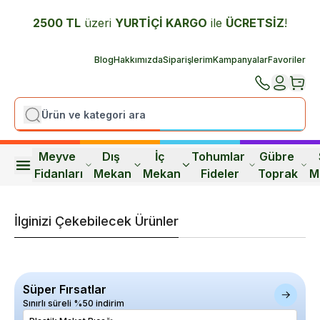
2500 TL
üzeri
YURTİÇİ K
ARGO
ile
ÜCRETSİZ
!
Blog
Hakkımızda
Siparişlerim
Kampanyalar
Favoriler
Meyve 
Dış 
İç 
Tohumlar 
Gübre 
Fidanları
Mekan
Mekan
Fideler
Toprak
M
İlginizi Çekebilecek Ürünler
Süper Fırsatlar
Sınırlı süreli %50 indirim