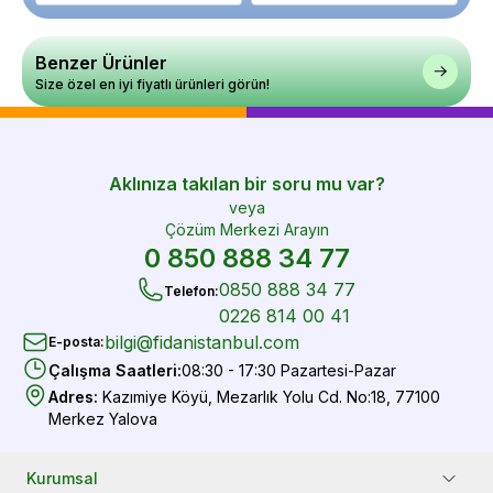
Benzer Ürünler
Size özel en iyi fiyatlı ürünleri görün!
Aklınıza takılan bir soru mu var?
veya
Çözüm Merkezi Arayın
0 850 888 34 77
0850 888 34 77
Telefon
:
0226 814 00 41
bilgi@fidanistanbul.com
E-posta
:
Çalışma Saatleri
:
08:30 - 17:30 Pazartesi-Pazar
Adres
:
Kazımiye Köyü, Mezarlık Yolu Cd. No:18, 77100
Merkez Yalova
Kurumsal