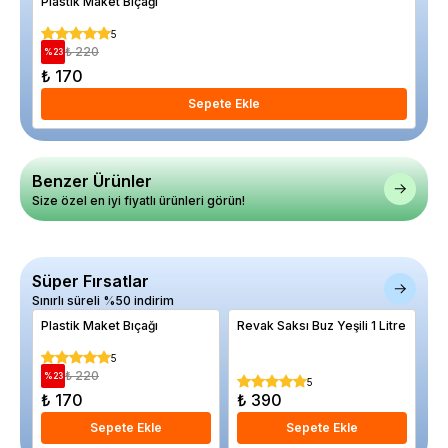
Plastik Maket Bıçağı
Reva
5
₺ 220
%
23
₺ 170
₺ 
Sepete Ekle
Benzer Ürünler
Size özel en iyi fiyatlı ürünleri görün!
Süper Fırsatlar
Sınırlı süreli %50 indirim
Plastik Maket Bıçağı
Revak Saksı Buz Yeşili 1 Litre
Or
Re
5
₺ 220
%
23
%
5
₺ 170
₺ 390
₺
Sepete Ekle
Sepete Ekle