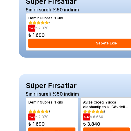
Süper Fırsatlar
Sınırlı süreli %50 indirim
Demir Gübresi 1 Kilo
5
₺ 2.370
%
29
₺ 1.690
Sepete Ekle
Süper Fırsatlar
Sınırlı süreli %50 indirim
Demir Gübresi 1 Kilo
Avize Çiçeği Yucca
elephantipes İki Gövdeli
60 80 cm
5
5
₺ 2.370
₺ 6.660
%
29
%
42
₺ 1.690
₺ 3.840