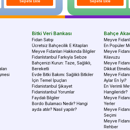
Sepete Ekle
Sepete Ekle
Sepete Ekle
S
Bitki Veri Bankası
Bahçe Aka
Fidan Satışı
Meyve Fidanla
Ücretsiz Bahçecilik E Kitapları
En Popüler Me
Meyve Fidanları Hakkında Bilgiler
Meyve Fidanı 
FidanIstanbul Farkıyla Sebze
Kılavuzu
Bahçenizi Kurun: Taze, Sağlıklı,
Meyve Fidanı 
ları
Bereketli
Dikkat Etmelis
şmesi
Evde Bitki Bakımı: Sağlıklı Bitkiler
Meyve Fidanı
İçin Temel İpuçları
Aylar En İyi?
Fidanistanbul Şikayet
En Verimli Me
Fidanistanbul Yorumlar
Hangileridir?
Faydalı Bilgiler
Meyve Fidanı 
Bordo Bulamacı Nedir? Hangi
Yerler
ayda atılır? Nasıl yapılır?
Meyve Fidanı
Seçimi
Meyve Fidanı
Rehber