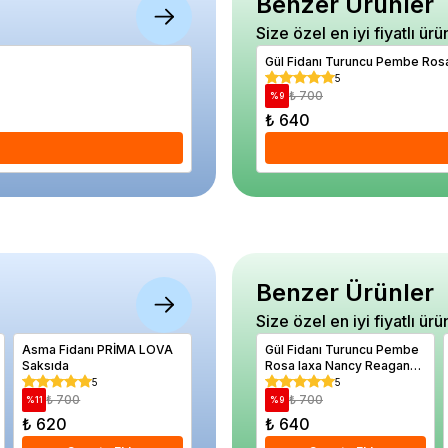
Benzer Ürünler
Size özel en iyi fiyatlı ürü
Avize Çiçeği Yucca elephantipes İki Gövd
Gül Fidanı Turuncu Pembe Ros
5
5
₺ 6.660
₺ 700
%
42
%
9
₺ 3.840
₺ 640
Se
Benzer Ürünler
Size özel en iyi fiyatlı ürü
Asma Fidanı PRİMA LOVA
Alaska Frenk Üzümü Red
Gül Fidanı Turuncu Pembe
Altınotu
Saksıda
Lake
Rosa laxa Nancy Reagan
italicum
20 40 cm Saksıda
5
0
5
₺ 700
₺ 880
₺ 700
₺ 80
%
11
%
34
%
9
%
28
₺ 620
₺ 580
₺ 640
₺ 580