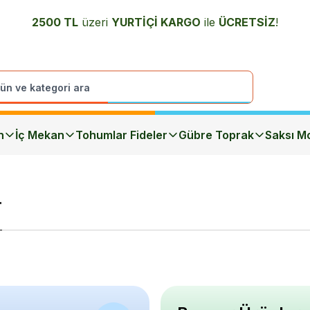
2500 TL
üzeri
YURTİÇİ K
ARGO
ile
ÜCRETSİZ
!
n
İç Mekan
Tohumlar Fideler
Gübre Toprak
Saksı Mo
r