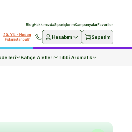
Blog
Hakkımızda
Siparişlerim
Kampanyalar
Favoriler
20. YIL - Neden
Hesabım
Sepetim
Fidanistanbul?
delleri
Bahçe Aletleri
Tıbbi Aromatik