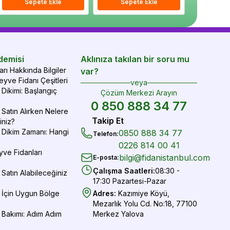
epete Ekle
Sepete Ekle
Sepete Ekle
Sepete Ekle
Sepete Ekle
Sepe
demisi
Aklınıza takılan bir soru mu
rı Hakkında Bilgiler
var?
yve Fidanı Çeşitleri
veya
Dikimi: Başlangıç
Çözüm Merkezi Arayın
0 850 888 34 77
Satın Alırken Nelere
Takip Et
iniz?
 Dikim Zamanı: Hangi
0850 888 34 77
Telefon
:
0226 814 00 41
yve Fidanları
bilgi@fidanistanbul.com
E-posta
:
Çalışma Saatleri
:
08:30 -
Satın Alabileceğiniz
17:30 Pazartesi-Pazar
 İçin Uygun Bölge
Adres
:
Kazımiye Köyü,
Mezarlık Yolu Cd. No:18, 77100
 Bakımı: Adım Adım
Merkez Yalova