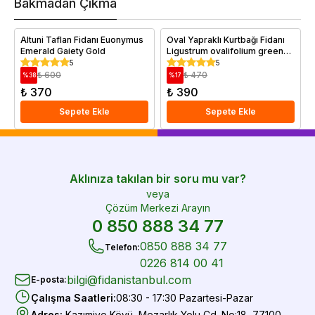
Bakmadan Çıkma
i
e
Altuni Taflan Fidanı Euonymus
Oval Yapraklı Kurtbağı Fidanı
Emerald Gaiety Gold
Ligustrum ovalifolium green
Diamond 80 100 cm Saksıda
5
5
₺ 600
₺ 470
%
38
%
17
₺ 370
₺ 390
Sepete Ekle
Sepete Ekle
Aklınıza takılan bir soru mu var?
veya
Çözüm Merkezi Arayın
0 850 888 34 77
0850 888 34 77
Telefon
:
0226 814 00 41
bilgi@fidanistanbul.com
E-posta
:
Çalışma Saatleri
:
08:30 - 17:30 Pazartesi-Pazar
Adres
:
Kazımiye Köyü, Mezarlık Yolu Cd. No:18, 77100