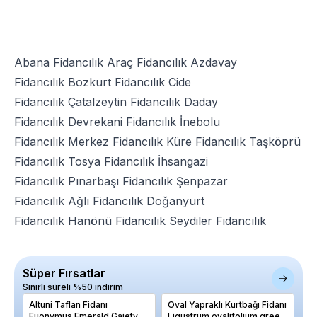
Abana Fidancılık
Araç Fidancılık
Azdavay
Fidancılık
Bozkurt Fidancılık
Cide
Fidancılık
Çatalzeytin Fidancılık
Daday
Fidancılık
Devrekani Fidancılık
İnebolu
Fidancılık
Merkez Fidancılık
Küre Fidancılık
Taşköprü
Fidancılık
Tosya Fidancılık
İhsangazi
Fidancılık
Pınarbaşı Fidancılık
Şenpazar
Fidancılık
Ağlı Fidancılık
Doğanyurt
Fidancılık
Hanönü Fidancılık
Seydiler Fidancılık
Süper Fırsatlar
Sınırlı süreli %50 indirim
Altuni Taflan Fidanı
Oval Yapraklı Kurtbağı Fidanı
Er
Euonymus Emerald Gaiety
Ligustrum ovalifolium green
PA