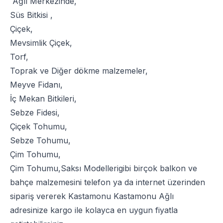
Ağlı Merkezinde,
Süs Bitkisi
,
Çiçek
,
Mevsimlik Çiçek
,
Torf
,
Toprak
ve
Diğer dökme malzemeler
,
Meyve Fidanı
,
İç Mekan Bitkileri
,
Sebze Fidesi
,
Çiçek Tohumu
,
Sebze Tohumu
,
Çim Tohumu
,
Çim Tohumu
,
Saksı Modelleri
gibi birçok balkon ve
bahçe malzemesini telefon ya da internet üzerinden
sipariş vererek Kastamonu Kastamonu Ağlı
adresinize kargo ile kolayca en uygun fiyatla