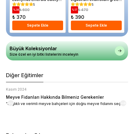
Gold
Diamond 80 100 cm Saksıda
5
5
₺ 600
₺ 470
%
38
%
17
%
₺ 370
₺ 390
₺
Sepete Ekle
Sepete Ekle
Büyük Koleksiyonlar
Size özel en iyi bitki listelerini inceleyin
Diğer Eğitimler
Kasım 2024
K
Meyve Fidanları Hakkında Bilmeniz Gerekenler
M
"Sağlıklı ve verimli meyve bahçeleri için doğru meyve fidanını seçin."
M
d
a
t
m
h
v