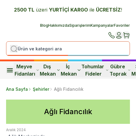
2500 TL
üzeri
YURTİÇİ K
ARGO
ile
ÜCRETSİZ
!
Blog
Hakkımızda
Siparişlerim
Kampanyalar
Favoriler
Meyve 
Dış 
İç 
Tohumlar 
Gübre 
Fidanları
Mekan
Mekan
Fideler
Toprak
M
Ana Sayfa
Şehirler
Ağlı Fidancılık
Ağlı Fidancılık
Aralık 2024