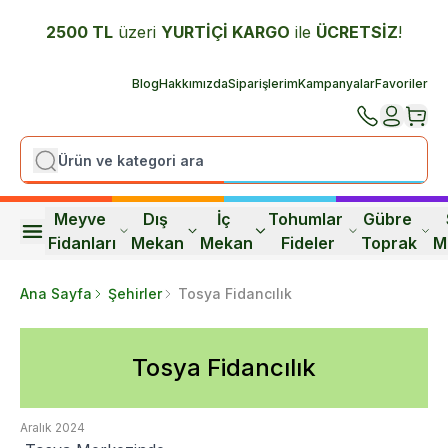
2500 TL
üzeri
YURTİÇİ K
ARGO
ile
ÜCRETSİZ
!
Blog
Hakkımızda
Siparişlerim
Kampanyalar
Favoriler
Meyve 
Dış 
İç 
Tohumlar 
Gübre 
Fidanları
Mekan
Mekan
Fideler
Toprak
M
Ana Sayfa
Şehirler
Tosya Fidancılık
Tosya Fidancılık
Aralık 2024