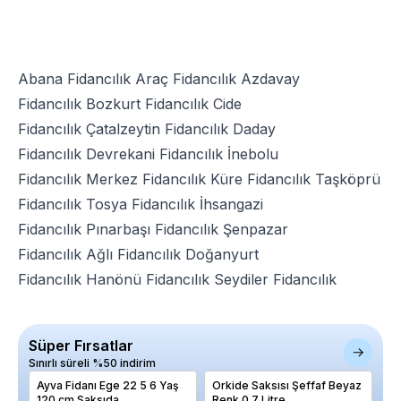
Abana Fidancılık
Araç Fidancılık
Azdavay
Fidancılık
Bozkurt Fidancılık
Cide
Fidancılık
Çatalzeytin Fidancılık
Daday
Fidancılık
Devrekani Fidancılık
İnebolu
Fidancılık
Merkez Fidancılık
Küre Fidancılık
Taşköprü
Fidancılık
Tosya Fidancılık
İhsangazi
Fidancılık
Pınarbaşı Fidancılık
Şenpazar
Fidancılık
Ağlı Fidancılık
Doğanyurt
Fidancılık
Hanönü Fidancılık
Seydiler Fidancılık
Süper Fırsatlar
Sınırlı süreli %50 indirim
Ayva Fidanı Ege 22 5 6 Yaş
Orkide Saksısı Şeffaf Beyaz
Ma
120 cm Saksıda
Renk 0.7 Litre
Fe