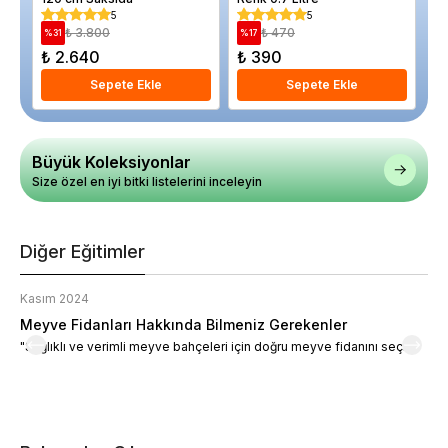
5
5
₺ 3.800
₺ 470
%
31
%
17
%
₺ 2.640
₺ 390
₺
Sepete Ekle
Sepete Ekle
Büyük Koleksiyonlar
Size özel en iyi bitki listelerini inceleyin
Diğer Eğitimler
Kasım 2024
K
Meyve Fidanları Hakkında Bilmeniz Gerekenler
M
"Sağlıklı ve verimli meyve bahçeleri için doğru meyve fidanını seçin."
M
d
a
t
m
h
v