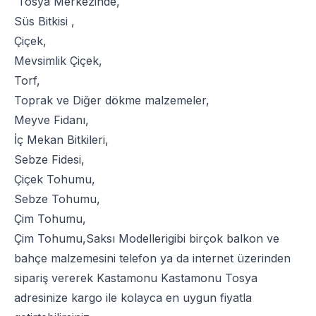
Tosya Merkezinde,
Süs Bitkisi
,
Çiçek
,
Mevsimlik Çiçek
,
Torf
,
Toprak
ve
Diğer dökme malzemeler
,
Meyve Fidanı
,
İç Mekan Bitkileri
,
Sebze Fidesi
,
Çiçek Tohumu
,
Sebze Tohumu
,
Çim Tohumu
,
Çim Tohumu
,
Saksı Modelleri
gibi birçok balkon ve
bahçe malzemesini telefon ya da internet üzerinden
sipariş vererek Kastamonu Kastamonu Tosya
adresinize kargo ile kolayca en uygun fiyatla