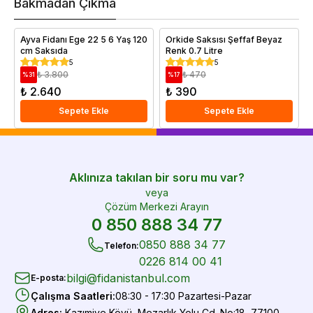
Bakmadan Çıkma
i
e
Ayva Fidanı Ege 22 5 6 Yaş 120
Orkide Saksısı Şeffaf Beyaz
cm Saksıda
Renk 0.7 Litre
5
5
₺ 3.800
₺ 470
%
31
%
17
₺ 2.640
₺ 390
Sepete Ekle
Sepete Ekle
Aklınıza takılan bir soru mu var?
veya
Çözüm Merkezi Arayın
0 850 888 34 77
0850 888 34 77
Telefon
:
0226 814 00 41
bilgi@fidanistanbul.com
E-posta
:
Çalışma Saatleri
:
08:30 - 17:30 Pazartesi-Pazar
Adres
:
Kazımiye Köyü, Mezarlık Yolu Cd. No:18, 77100