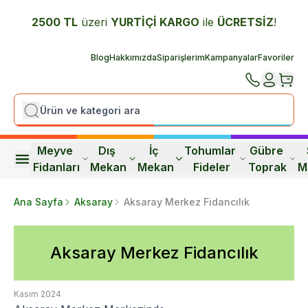
2500 TL
üzeri
YURTİÇİ K
ARGO
ile
ÜCRETSİZ
!
Blog
Hakkımızda
Siparişlerim
Kampanyalar
Favoriler
Meyve 
Dış 
İç 
Tohumlar 
Gübre 
Fidanları
Mekan
Mekan
Fideler
Toprak
M
Ana Sayfa
Aksaray
Aksaray Merkez Fidancılık
Aksaray Merkez Fidancılık
Kasım 2024