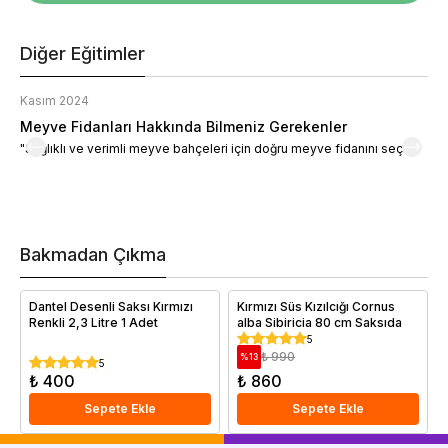
Diğer Eğitimler
Kasım 2024
K
Meyve Fidanları Hakkında Bilmeniz Gerekenler
M
"Sağlıklı ve verimli meyve bahçeleri için doğru meyve fidanını seçin."
M
d
a
t
m
h
v
Bakmadan Çıkma
i
e
Dantel Desenli Saksı Kırmızı
Kırmızı Süs Kızılcığı Cornus
Renkli 2,3 Litre 1 Adet
alba Sibiricia 80 cm Saksıda
5
₺ 990
%
13
5
₺ 400
₺ 860
Sepete Ekle
Sepete Ekle