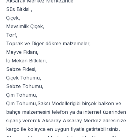
Aksaray Merkez Merkezinde,
Süs Bitkisi
,
Çiçek
,
Mevsimlik Çiçek
,
Torf
,
Toprak
ve
Diğer dökme malzemeler
,
Meyve Fidanı
,
İç Mekan Bitkileri
,
Sebze Fidesi
,
Çiçek Tohumu
,
Sebze Tohumu
,
Çim Tohumu
,
Çim Tohumu
,
Saksı Modelleri
gibi birçok balkon ve
bahçe malzemesini telefon ya da internet üzerinden
sipariş vererek Aksaray Aksaray Merkez adresinize
kargo ile kolayca en uygun fiyatla getirtebilirsiniz.