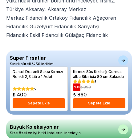
yukarıdaki ürünler bölümünü inceleyebilirsiniz.
Türkiye Aksaray, Aksaray Merkez
Merkez Fidancılık
Ortaköy Fidancılık
Ağaçören
Fidancılık
Güzelyurt Fidancılık
Sarıyahşi
Fidancılık
Eskil Fidancılık
Gülağaç Fidancılık
Süper Fırsatlar
Sınırlı süreli %50 indirim
Dantel Desenli Saksı Kırmızı
Kırmızı Süs Kızılcığı Cornus
Ku
Renkli 2,3 Litre 1 Adet
alba Sibiricia 80 cm Saksıda
Ch
As
5
₺ 990
%
13
%
5
₺ 400
₺ 860
₺
Sepete Ekle
Sepete Ekle
Büyük Koleksiyonlar
Size özel en iyi bitki listelerini inceleyin