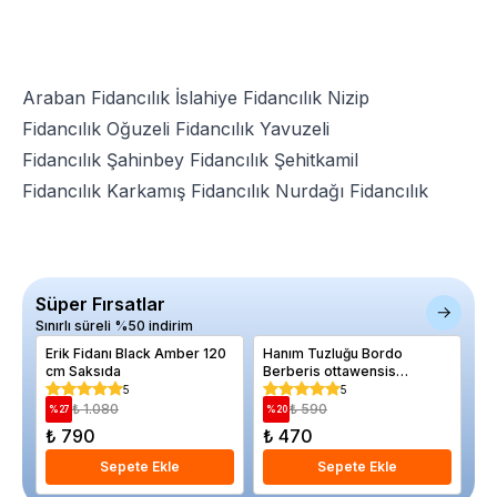
Araban Fidancılık
İslahiye Fidancılık
Nizip
Fidancılık
Oğuzeli Fidancılık
Yavuzeli
Fidancılık
Şahinbey Fidancılık
Şehitkamil
Fidancılık
Karkamış Fidancılık
Nurdağı Fidancılık
Süper Fırsatlar
Sınırlı süreli %50 indirim
Erik Fidanı Black Amber 120
Hanım Tuzluğu Bordo
Mi
cm Saksıda
Berberis ottawensis
ov
Auricoma Saksıda
5
5
₺ 1.080
₺ 590
%
27
%
20
%
₺ 790
₺ 470
₺
Sepete Ekle
Sepete Ekle