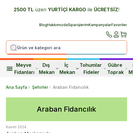
2500 TL
üzeri
YURTİÇİ K
ARGO
ile
ÜCRETSİZ
!
Blog
Hakkımızda
Siparişlerim
Kampanyalar
Favoriler
Meyve 
Dış 
İç 
Tohumlar 
Gübre 
Fidanları
Mekan
Mekan
Fideler
Toprak
M
Ana Sayfa
Şehirler
Araban Fidancılık
Araban Fidancılık
Kasım 2024