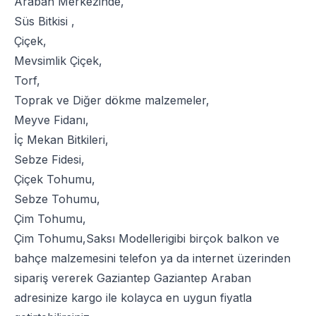
Araban Merkezinde,
Süs Bitkisi
,
Çiçek
,
Mevsimlik Çiçek
,
Torf
,
Toprak
ve
Diğer dökme malzemeler
,
Meyve Fidanı
,
İç Mekan Bitkileri
,
Sebze Fidesi
,
Çiçek Tohumu
,
Sebze Tohumu
,
Çim Tohumu
,
Çim Tohumu
,
Saksı Modelleri
gibi birçok balkon ve
bahçe malzemesini telefon ya da internet üzerinden
sipariş vererek Gaziantep Gaziantep Araban
adresinize kargo ile kolayca en uygun fiyatla