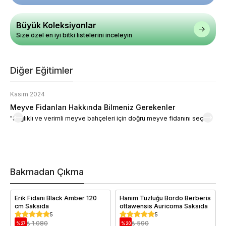
Büyük Koleksiyonlar
Size özel en iyi bitki listelerini inceleyin
Diğer Eğitimler
Kasım 2024
K
Meyve Fidanları Hakkında Bilmeniz Gerekenler
M
"Sağlıklı ve verimli meyve bahçeleri için doğru meyve fidanını seçin."
M
d
a
t
m
h
v
Bakmadan Çıkma
i
e
Erik Fidanı Black Amber 120
Hanım Tuzluğu Bordo Berberis
cm Saksıda
ottawensis Auricoma Saksıda
5
5
₺ 1.080
₺ 590
%
27
%
20