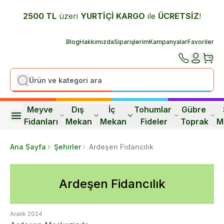
2500 TL
üzeri
YURTİÇİ K
ARGO
ile
ÜCRETSİZ
!
Blog
Hakkımızda
Siparişlerim
Kampanyalar
Favoriler
Meyve 
Dış 
İç 
Tohumlar 
Gübre 
Fidanları
Mekan
Mekan
Fideler
Toprak
M
Ana Sayfa
Şehirler
Ardeşen Fidancılık
Ardeşen Fidancılık
Aralık 2024