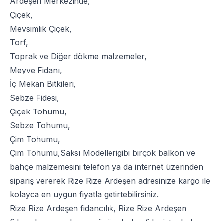
Ardeşen Merkezinde,
Çiçek
,
Mevsimlik Çiçek
,
Torf
,
Toprak
ve
Diğer dökme malzemeler
,
Meyve Fidanı
,
İç Mekan Bitkileri
,
Sebze Fidesi
,
Çiçek Tohumu
,
Sebze Tohumu
,
Çim Tohumu
,
Çim Tohumu
,
Saksı Modelleri
gibi birçok balkon ve
bahçe malzemesini telefon ya da internet üzerinden
sipariş vererek Rize Rize Ardeşen adresinize kargo ile
kolayca en uygun fiyatla getirtebilirsiniz.
Rize Rize Ardeşen fidancılık, Rize Rize Ardeşen