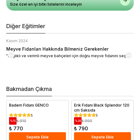
Size özel en iyi bitki listelerini inceleyin
Diğer Eğitimler
Kasım 2024
K
Meyve Fidanları Hakkında Bilmeniz Gerekenler
M
"Sağlıklı ve verimli meyve bahçeleri için doğru meyve fidanını seçin."
M
d
a
t
m
h
v
Bakmadan Çıkma
i
e
Badem Fidanı GENCO
Erik Fidanı Black Splendor 120
cm Saksıda
5
5
₺ 910
₺ 990
%
15
%
20
₺ 770
₺ 790
Sepete Ekle
Sepete Ekle