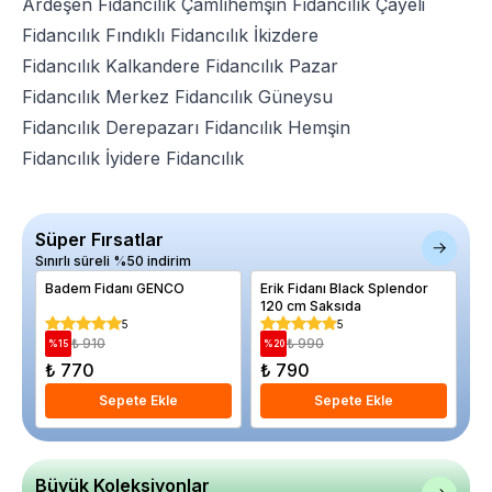
Ardeşen Fidancılık
Çamlıhemşin Fidancılık
Çayeli
Fidancılık
Fındıklı Fidancılık
İkizdere
Fidancılık
Kalkandere Fidancılık
Pazar
Fidancılık
Merkez Fidancılık
Güneysu
Fidancılık
Derepazarı Fidancılık
Hemşin
Fidancılık
İyidere Fidancılık
Süper Fırsatlar
Sınırlı süreli %50 indirim
Badem Fidanı GENCO
Erik Fidanı Black Splendor
Al
120 cm Saksıda
aq
Ma
5
5
₺ 910
₺ 990
%
15
%
20
%
₺ 770
₺ 790
₺
Sepete Ekle
Sepete Ekle
Büyük Koleksiyonlar