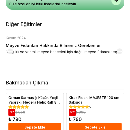
Size özel en iyi bitki listelerini inceleyin
Diğer Eğitimler
Kasım 2024
K
Meyve Fidanları Hakkında Bilmeniz Gerekenler
M
"Sağlıklı ve verimli meyve bahçeleri için doğru meyve fidanını seçin."
M
d
a
t
m
h
v
Bakmadan Çıkma
i
e
Orman Sarmaşığı Küçük Yeşil
Kiraz Fidanı MAJESTE 120 cm
Yapraklı Hedera Helix Ralf 80
Saksıda
100 cm BİR ALANA BİR
5
5
BEDAVA
₺ 850
₺ 990
%
7
%
20
₺ 790
₺ 790
Sepete Ekle
Sepete Ekle