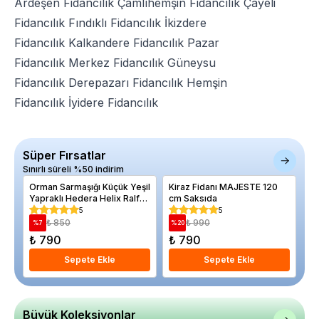
Ardeşen Fidancılık
Çamlıhemşin Fidancılık
Çayeli
Fidancılık
Fındıklı Fidancılık
İkizdere
Fidancılık
Kalkandere Fidancılık
Pazar
Fidancılık
Merkez Fidancılık
Güneysu
Fidancılık
Derepazarı Fidancılık
Hemşin
Fidancılık
İyidere Fidancılık
Süper Fırsatlar
Sınırlı süreli %50 indirim
Orman Sarmaşığı Küçük Yeşil
Kiraz Fidanı MAJESTE 120
Su
Yapraklı Hedera Helix Ralf
cm Saksıda
80 100 cm BİR ALANA BİR
5
5
BEDAVA
₺ 850
₺ 990
%
7
%
20
%
₺ 790
₺ 790
₺
Sepete Ekle
Sepete Ekle
Büyük Koleksiyonlar