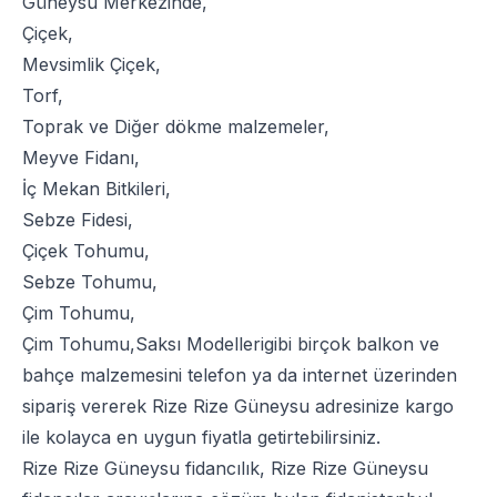
Güneysu Merkezinde,
Çiçek
,
Mevsimlik Çiçek
,
Torf
,
Toprak
ve
Diğer dökme malzemeler
,
Meyve Fidanı
,
İç Mekan Bitkileri
,
Sebze Fidesi
,
Çiçek Tohumu
,
Sebze Tohumu
,
Çim Tohumu
,
Çim Tohumu
,
Saksı Modelleri
gibi birçok balkon ve
bahçe malzemesini telefon ya da internet üzerinden
sipariş vererek Rize Rize Güneysu adresinize kargo
ile kolayca en uygun fiyatla getirtebilirsiniz.
Rize Rize Güneysu fidancılık, Rize Rize Güneysu