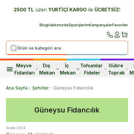
2500 TL
üzeri
YURTİÇİ K
ARGO
ile
ÜCRETSİZ
!
Blog
Hakkımızda
Siparişlerim
Kampanyalar
Favoriler
Meyve 
Dış 
İç 
Tohumlar 
Gübre 
Fidanları
Mekan
Mekan
Fideler
Toprak
M
Ana Sayfa
Şehirler
Güneysu Fidancılık
Güneysu Fidancılık
Aralık 2024