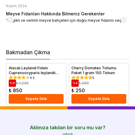
Kasım 2024
K
Meyve Fidanları Hakkında Bilmeniz Gerekenler
M
"Sağlıklı ve verimli meyve bahçeleri için doğru meyve fidanını seçin."
M
d
a
t
m
h
v
Bakmadan Çıkma
i
e
Alacalı Leylandi Fidanı
Cherry Domates Tohumu
Cupressocyparis leylandii
Paket 1 gram 150 Tohum
SİLVER DUST 20 40 cm
4.5
5
Saksıda
₺ 1.230
₺ 260
%
31
%
4
₺ 850
₺ 250
Sepete Ekle
Sepete Ekle
Aklınıza takılan bir soru mu var?
veya