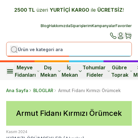
2500 TL
üzeri
YURTİÇİ K
ARGO
ile
ÜCRETSİZ
!
Blog
Hakkımızda
Siparişlerim
Kampanyalar
Favoriler
Meyve 
Dış 
İç 
Tohumlar 
Gübre 
Fidanları
Mekan
Mekan
Fideler
Toprak
M
Ana Sayfa
BLOGLAR
Armut Fidanı Kırmızı Örümcek
Armut Fidanı Kırmızı Örümcek
Kasım 2024