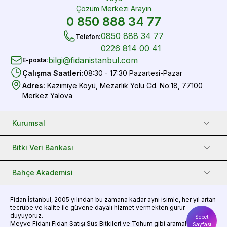
Çözüm Merkezi Arayın
0 850 888 34 77
0850 888 34 77
Telefon
:
0226 814 00 41
bilgi@fidanistanbul.com
E-posta
:
Çalışma Saatleri
:
08:30 - 17:30 Pazartesi-Pazar
Adres
:
Kazımiye Köyü, Mezarlık Yolu Cd. No:18, 77100
Merkez Yalova
Kurumsal
Bitki Veri Bankası
Bahçe Akademisi
Fidan
İstanbul, 2005 yılından bu zamana kadar aynı isimle, her yıl artan
tecrübe ve kalite ile güvene dayalı hizmet vermekten gurur
duyuyoruz.
Sepet
Meyve Fidanı
Fidan Satışı
Süs Bitkileri
ve
Tohum
gibi aramalarınız için
Sayfası