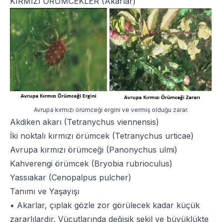
KIRMIZI ÖRÜMCEKLER (Akarlar)
Avrupa kırmızı örümceği ergini ve vermiş olduğu zarar.
Akdiken akarı (Tetranychus viennensis)
İki noktalı kırmızı örümcek (Tetranychus urticae)
Avrupa kırmızı örümceği (Panonychus ulmi)
Kahverengi örümcek (Bryobia rubrioculus)
Yassıakar (Cenopalpus pulcher)
Tanımı ve Yaşayışı
• Akarlar, çıplak gözle zor görülecek kadar küçük
zararlılardır. Vücutlarında değişik şekil ve büyüklükte