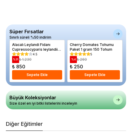
Süper Fırsatlar
Sınırlı süreli %50 indirim
Alacalı Leylandi Fidanı
Cherry Domates Tohumu
Ce
Cupressocyparis leylandii
Paket 1 gram 150 Tohum
4 
SİLVER DUST 20 40 cm
4.5
5
Saksıda
₺ 1.230
₺ 260
%
31
%
4
%
₺ 850
₺ 250
₺
Sepete Ekle
Sepete Ekle
Büyük Koleksiyonlar
Size özel en iyi bitki listelerini inceleyin
Diğer Eğitimler