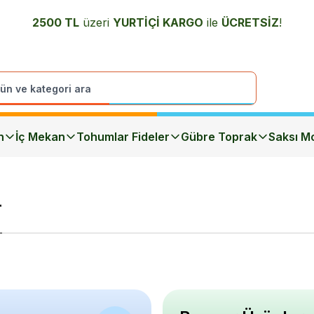
2500 TL
üzeri
YURTİÇİ K
ARGO
ile
ÜCRETSİZ
!
n
İç Mekan
Tohumlar Fideler
Gübre Toprak
Saksı Mo
r