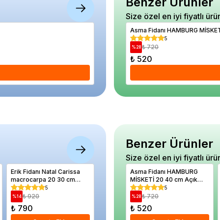
Benzer Ürünler
Size özel en iyi fiyatlı ürü
Saksı Fidan Harcı 25 Litre
Asma Fidanı HAMBURG MİSKETİ
5
5
₺ 1.190
₺ 720
%
5
%
28
₺ 1.130
₺ 520
Se
Benzer Ürünler
Size özel en iyi fiyatlı ürü
Erik Fidanı Natal Carissa
Akçaağaç Kırmızı Yapraklı
Asma Fidanı HAMBURG
Safir Sak
macrocarpa 20 30 cm
Crimson King 80 cm
MİSKETİ 20 40 cm Açık
Küçük Yaş Saksıda
Köklü
5
5
5
₺ 920
₺ 3.220
₺ 720
₺ 64
%
14
%
37
%
28
%
27
₺ 790
₺ 2.030
₺ 520
₺ 470