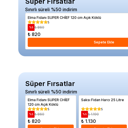
Süper Fırsatlar
Sınırlı süreli %50 indirim
Elma Fidanı SUPER CHİEF 120 cm Açık Köklü
5
₺ 860
%
5
₺ 820
Sepete Ekle
Süper Fırsatlar
Sınırlı süreli %50 indirim
Elma Fidanı SUPER CHİEF
Saksı Fidan Harcı 25 Litre
120 cm Açık Köklü
5
5
₺ 860
₺ 1.190
%
5
%
5
₺ 820
₺ 1.130