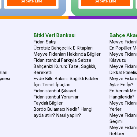
Sepete Ekle
Sepete Ekle
Sepete Ekle
S
Bitki Veri Bankası
Bahçe Aka
Fidan Satışı
Meyve Fidanla
Ücretsiz Bahçecilik E Kitapları
En Popüler Me
Meyve Fidanları Hakkında Bilgiler
Meyve Fidanı 
FidanIstanbul Farkıyla Sebze
Kılavuzu
Bahçenizi Kurun: Taze, Sağlıklı,
Meyve Fidanı 
ları
Bereketli
Dikkat Etmelis
şmesi
Evde Bitki Bakımı: Sağlıklı Bitkiler
Meyve Fidanı
İçin Temel İpuçları
Aylar En İyi?
Fidanistanbul Şikayet
En Verimli Me
Fidanistanbul Yorumlar
Hangileridir?
Faydalı Bilgiler
Meyve Fidanı 
Bordo Bulamacı Nedir? Hangi
Yerler
ayda atılır? Nasıl yapılır?
Meyve Fidanı
Seçimi
Meyve Fidanı
Rehber