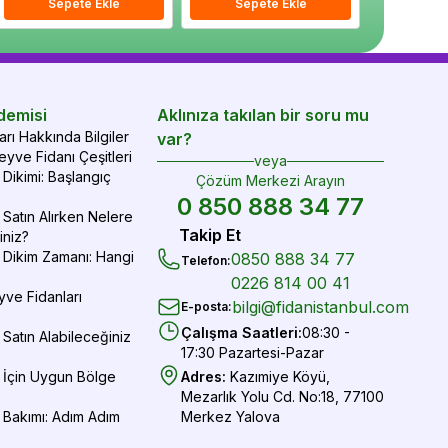
epete Ekle
Sepete Ekle
Sepete Ekle
Sepete Ekle
Sepete Ekle
Sepe
demisi
Aklınıza takılan bir soru mu
rı Hakkında Bilgiler
var?
yve Fidanı Çeşitleri
veya
Dikimi: Başlangıç
Çözüm Merkezi Arayın
0 850 888 34 77
Satın Alırken Nelere
Takip Et
iniz?
 Dikim Zamanı: Hangi
0850 888 34 77
Telefon
:
0226 814 00 41
yve Fidanları
bilgi@fidanistanbul.com
E-posta
:
Çalışma Saatleri
:
08:30 -
Satın Alabileceğiniz
17:30 Pazartesi-Pazar
 İçin Uygun Bölge
Adres
:
Kazımiye Köyü,
Mezarlık Yolu Cd. No:18, 77100
 Bakımı: Adım Adım
Merkez Yalova