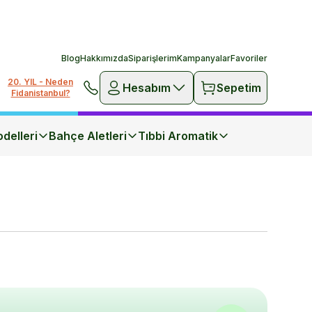
Blog
Hakkımızda
Siparişlerim
Kampanyalar
Favoriler
20. YIL - Neden
Hesabım
Sepetim
Fidanistanbul?
delleri
Bahçe Aletleri
Tıbbi Aromatik