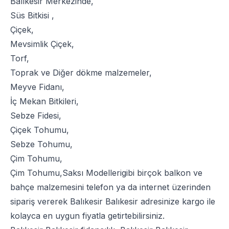
Balıkesir Merkezinde,
Süs Bitkisi
,
Çiçek
,
Mevsimlik Çiçek
,
Torf
,
Toprak
ve
Diğer dökme malzemeler
,
Meyve Fidanı
,
İç Mekan Bitkileri
,
Sebze Fidesi
,
Çiçek Tohumu
,
Sebze Tohumu
,
Çim Tohumu
,
Çim Tohumu
,
Saksı Modelleri
gibi birçok balkon ve
bahçe malzemesini telefon ya da internet üzerinden
sipariş vererek Balıkesir Balıkesir adresinize kargo ile
kolayca en uygun fiyatla getirtebilirsiniz.