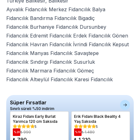
Türkiye Balıkesir, Balıkesir
Ayvalık Fidancılık
Merkez Fidancılık
Balya
Fidancılık
Bandırma Fidancılık
Bigadiç
Fidancılık
Burhaniye Fidancılık
Dursunbey
Fidancılık
Edremit Fidancılık
Erdek Fidancılık
Gönen
Fidancılık
Havran Fidancılık
İvrindi Fidancılık
Kepsut
Fidancılık
Manyas Fidancılık
Savaştepe
Fidancılık
Sındırgı Fidancılık
Susurluk
Fidancılık
Marmara Fidancılık
Gömeç
Fidancılık
Altıeylül Fidancılık
Karesi Fidancılık
Süper Fırsatlar
Sınırlı süreli %50 indirim
Kiraz Fidanı Early Burlat
Erik Fidanı Black Beality 4
El
Yarımca 120 cm Saksıda
Yaş Saksıda
4 
5
5
₺ 990
₺ 1.480
%
20
%
18
%
₺ 790
₺ 1.210
₺