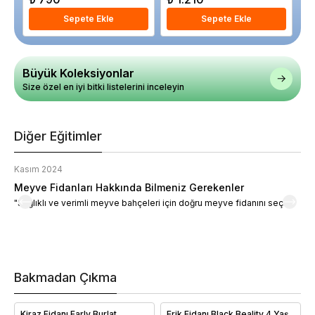
Sepete Ekle
Sepete Ekle
Büyük Koleksiyonlar
Size özel en iyi bitki listelerini inceleyin
Diğer Eğitimler
Kasım 2024
K
Meyve Fidanları Hakkında Bilmeniz Gerekenler
M
"Sağlıklı ve verimli meyve bahçeleri için doğru meyve fidanını seçin."
M
d
a
t
m
h
v
Bakmadan Çıkma
i
e
Kiraz Fidanı Early Burlat
Erik Fidanı Black Beality 4 Yaş