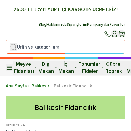
2500 TL
üzeri
YURTİÇİ K
ARGO
ile
ÜCRETSİZ
!
Blog
Hakkımızda
Siparişlerim
Kampanyalar
Favoriler
Meyve 
Dış 
İç 
Tohumlar 
Gübre 
Fidanları
Mekan
Mekan
Fideler
Toprak
M
Ana Sayfa
Balıkesir
Balıkesir Fidancılık
Balıkesir Fidancılık
Aralık 2024