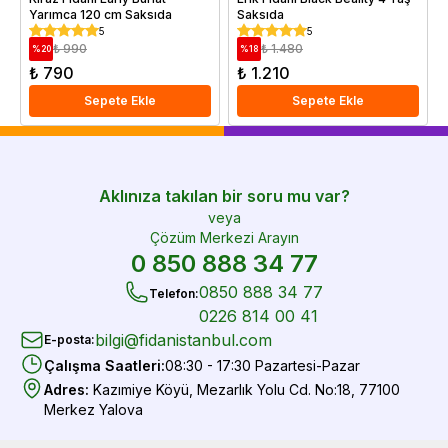
Yarımca 120 cm Saksıda
Saksıda
5
5
₺ 990
₺ 1.480
%
20
%
18
₺ 790
₺ 1.210
Sepete Ekle
Sepete Ekle
Aklınıza takılan bir soru mu var?
veya
Çözüm Merkezi Arayın
0 850 888 34 77
0850 888 34 77
Telefon
:
0226 814 00 41
bilgi@fidanistanbul.com
E-posta
:
Çalışma Saatleri
:
08:30 - 17:30 Pazartesi-Pazar
Adres
:
Kazımiye Köyü, Mezarlık Yolu Cd. No:18, 77100
Merkez Yalova