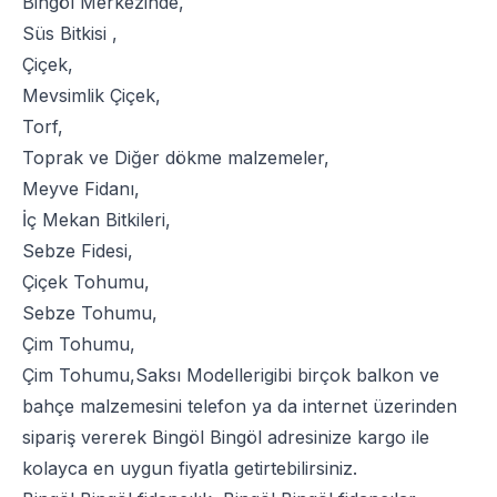
Bingöl Merkezinde,
Süs Bitkisi
,
Çiçek
,
Mevsimlik Çiçek
,
Torf
,
Toprak
ve
Diğer dökme malzemeler
,
Meyve Fidanı
,
İç Mekan Bitkileri
,
Sebze Fidesi
,
Çiçek Tohumu
,
Sebze Tohumu
,
Çim Tohumu
,
Çim Tohumu
,
Saksı Modelleri
gibi birçok balkon ve
bahçe malzemesini telefon ya da internet üzerinden
sipariş vererek Bingöl Bingöl adresinize kargo ile
kolayca en uygun fiyatla getirtebilirsiniz.