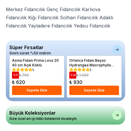
Merkez Fidancılık
Genç Fidancılık
Karlıova
Fidancılık
Kiğı Fidancılık
Solhan Fidancılık
Adaklı
Fidancılık
Yayladere Fidancılık
Yedisu Fidancılık
Süper Fırsatlar
Sınırlı süreli %50 indirim
Asma Fidanı Prima Lova 20
Ortanca Fidanı Beyaz
Ka
40 cm Açık Köklü
Hydrangea Macrophylla
Aç
White BÜYÜK Yaş Saksıda
5
5
₺ 700
₺ 1.320
%
11
%
30
%
₺ 620
₺ 930
₺
Sepete Ekle
Sepete Ekle
Büyük Koleksiyonlar
Size özel en iyi bitki listelerini inceleyin