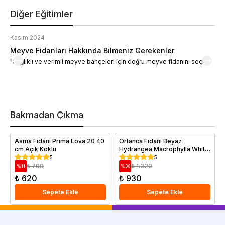
Diğer Eğitimler
Kasım 2024
K
Meyve Fidanları Hakkında Bilmeniz Gerekenler
M
"Sağlıklı ve verimli meyve bahçeleri için doğru meyve fidanını seçin."
M
d
a
t
m
h
v
Bakmadan Çıkma
i
e
Asma Fidanı Prima Lova 20 40
Ortanca Fidanı Beyaz
cm Açık Köklü
Hydrangea Macrophylla White
BÜYÜK Yaş Saksıda
5
5
₺ 700
₺ 1.320
%
11
%
30
₺ 620
₺ 930
Sepete Ekle
Sepete Ekle