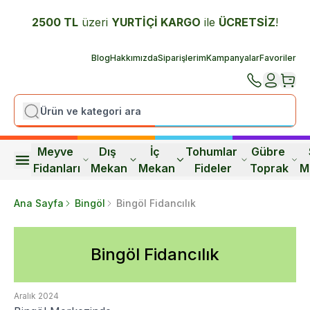
2500 TL
üzeri
YURTİÇİ K
ARGO
ile
ÜCRETSİZ
!
Blog
Hakkımızda
Siparişlerim
Kampanyalar
Favoriler
Meyve 
Dış 
İç 
Tohumlar 
Gübre 
Fidanları
Mekan
Mekan
Fideler
Toprak
M
Ana Sayfa
Bingöl
Bingöl Fidancılık
Bingöl Fidancılık
Aralık 2024