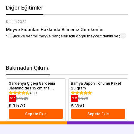
Diğer Eğitimler
Kasım 2024
K
Meyve Fidanları Hakkında Bilmeniz Gerekenler
M
"Sağlıklı ve verimli meyve bahçeleri için doğru meyve fidanını seçin."
M
d
a
t
m
h
v
Bakmadan Çıkma
i
e
Gardenya Çiçeği Gardenia
Bamya Japon Tohumu Paket
Jasminoides 15 cm İthal
25 gram
Saksıda
4.89
5
₺ 1.820
₺ 360
%
14
%
31
₺ 1.570
₺ 250
Sepete Ekle
Sepete Ekle