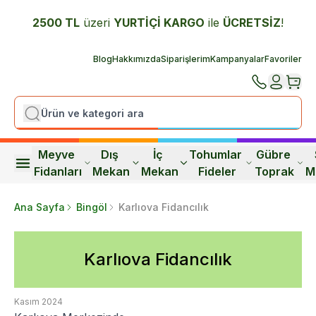
2500 TL
üzeri
YURTİÇİ K
ARGO
ile
ÜCRETSİZ
!
Blog
Hakkımızda
Siparişlerim
Kampanyalar
Favoriler
Meyve 
Dış 
İç 
Tohumlar 
Gübre 
Fidanları
Mekan
Mekan
Fideler
Toprak
M
Ana Sayfa
Bingöl
Karlıova Fidancılık
Karlıova Fidancılık
Kasım 2024