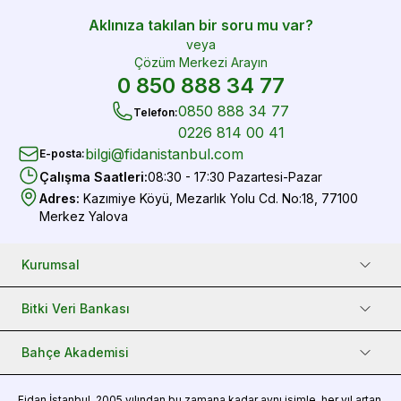
Aklınıza takılan bir soru mu var?
veya
Çözüm Merkezi Arayın
0 850 888 34 77
0850 888 34 77
Telefon
:
0226 814 00 41
bilgi@fidanistanbul.com
E-posta
:
Çalışma Saatleri
:
08:30 - 17:30 Pazartesi-Pazar
Adres
:
Kazımiye Köyü, Mezarlık Yolu Cd. No:18, 77100
Merkez Yalova
Kurumsal
Bitki Veri Bankası
Bahçe Akademisi
Fidan
İstanbul, 2005 yılından bu zamana kadar aynı isimle, her yıl artan