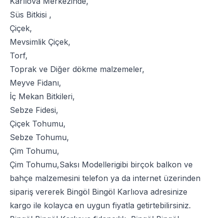
Karlıova Merkezinde,
Süs Bitkisi
,
Çiçek
,
Mevsimlik Çiçek
,
Torf
,
Toprak
ve
Diğer dökme malzemeler
,
Meyve Fidanı
,
İç Mekan Bitkileri
,
Sebze Fidesi
,
Çiçek Tohumu
,
Sebze Tohumu
,
Çim Tohumu
,
Çim Tohumu
,
Saksı Modelleri
gibi birçok balkon ve
bahçe malzemesini telefon ya da internet üzerinden
sipariş vererek Bingöl Bingöl Karlıova adresinize
kargo ile kolayca en uygun fiyatla getirtebilirsiniz.