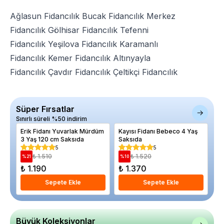
Ağlasun Fidancılık
Bucak Fidancılık
Merkez
Fidancılık
Gölhisar Fidancılık
Tefenni
Fidancılık
Yeşilova Fidancılık
Karamanlı
Fidancılık
Kemer Fidancılık
Altınyayla
Fidancılık
Çavdır Fidancılık
Çeltikçi Fidancılık
Süper Fırsatlar
Sınırlı süreli %50 indirim
Erik Fidanı Yuvarlak Mürdüm
Kayısı Fidanı Bebeco 4 Yaş
El
3 Yaş 120 cm Saksıda
Saksıda
Sa
5
5
₺ 1.510
₺ 1.520
%
21
%
10
%
₺ 1.190
₺ 1.370
₺ 
Sepete Ekle
Sepete Ekle
Büyük Koleksiyonlar