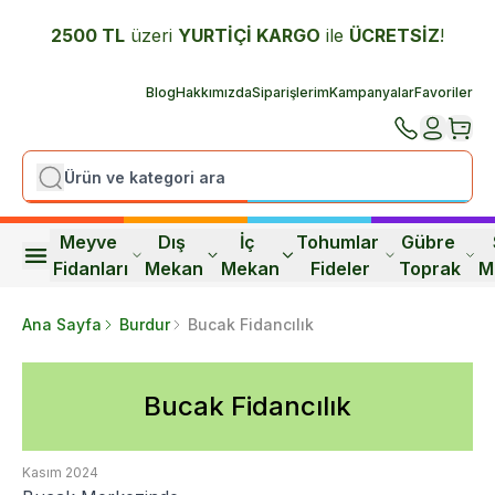
2500 TL
üzeri
YURTİÇİ K
ARGO
ile
ÜCRETSİZ
!
Blog
Hakkımızda
Siparişlerim
Kampanyalar
Favoriler
Meyve 
Dış 
İç 
Tohumlar 
Gübre 
Fidanları
Mekan
Mekan
Fideler
Toprak
M
Ana Sayfa
Burdur
Bucak Fidancılık
Bucak Fidancılık
Kasım 2024