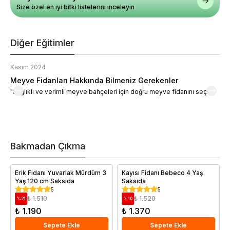
Size özel en iyi bitki listelerini inceleyin
Diğer Eğitimler
Kasım 2024
K
Meyve Fidanları Hakkında Bilmeniz Gerekenler
M
"Sağlıklı ve verimli meyve bahçeleri için doğru meyve fidanını seçin."
M
d
a
t
m
h
v
Bakmadan Çıkma
i
e
Erik Fidanı Yuvarlak Mürdüm 3
Kayısı Fidanı Bebeco 4 Yaş
Yaş 120 cm Saksıda
Saksıda
5
5
₺ 1.510
₺ 1.520
%
21
%
10
₺ 1.190
₺ 1.370
Sepete Ekle
Sepete Ekle