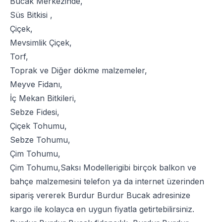
Bucak Merkezinde,
Süs Bitkisi
,
Çiçek
,
Mevsimlik Çiçek
,
Torf
,
Toprak
ve
Diğer dökme malzemeler
,
Meyve Fidanı
,
İç Mekan Bitkileri
,
Sebze Fidesi
,
Çiçek Tohumu
,
Sebze Tohumu
,
Çim Tohumu
,
Çim Tohumu
,
Saksı Modelleri
gibi birçok balkon ve
bahçe malzemesini telefon ya da internet üzerinden
sipariş vererek Burdur Burdur Bucak adresinize
kargo ile kolayca en uygun fiyatla getirtebilirsiniz.