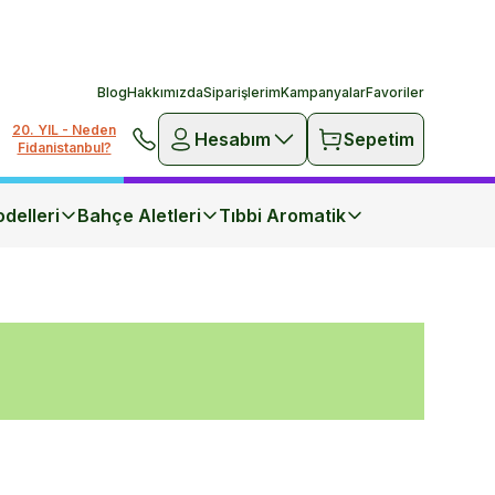
Blog
Hakkımızda
Siparişlerim
Kampanyalar
Favoriler
20. YIL - Neden
Hesabım
Sepetim
Fidanistanbul?
delleri
Bahçe Aletleri
Tıbbi Aromatik