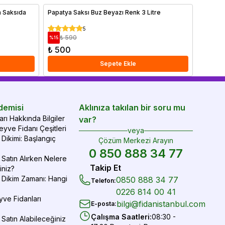
 Saksıda
Papatya Saksı Buz Beyazı Renk 3 Litre
Oya Ağa
indica B
5
₺ 590
₺ 8
%
15
%
9
₺ 500
₺ 770
Sepete Ekle
demisi
Aklınıza takılan bir soru mu
rı Hakkında Bilgiler
var?
yve Fidanı Çeşitleri
veya
Dikimi: Başlangıç
Çözüm Merkezi Arayın
0 850 888 34 77
Satın Alırken Nelere
Takip Et
iniz?
 Dikim Zamanı: Hangi
0850 888 34 77
Telefon
:
0226 814 00 41
yve Fidanları
bilgi@fidanistanbul.com
E-posta
:
Çalışma Saatleri
:
08:30 -
Satın Alabileceğiniz