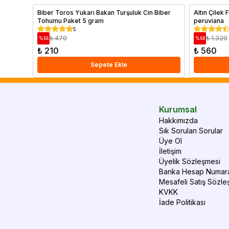
Biber Toros Yukarı Bakan Turşuluk Cin Biber
Altın Çilek
Tohumu Paket 5 gram
peruviana
5
₺ 470
₺ 1.320
%
55
%
58
₺ 210
₺ 560
Sepete Ekle
Kurumsal
Hakkımızda
Sık Sorulan Sorular
Üye Ol
İletişim
Üyelik Sözleşmesi
Banka Hesap Numara
Mesafeli Satış Sözle
KVKK
İade Politikası