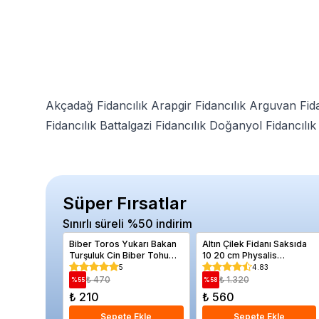
Akçadağ Fidancılık
Arapgir Fidancılık
Arguvan Fida
Fidancılık
Battalgazi Fidancılık
Doğanyol Fidancılık
Süper Fırsatlar
Sınırlı süreli %50 indirim
Biber Toros Yukarı Bakan
Altın Çilek Fidanı Saksıda
Turşuluk Cin Biber Tohumu
10 20 cm Physalis
Paket 5 gram
peruviana
5
4.83
₺ 470
₺ 1.320
%
55
%
58
₺ 210
₺ 560
Sepete Ekle
Sepete Ekle