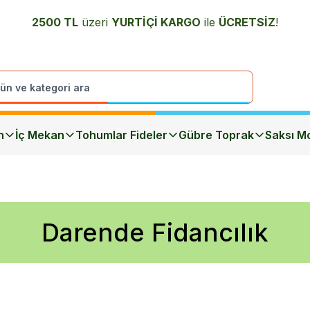
2500 TL
üzeri
YURTİÇİ K
ARGO
ile
ÜCRETSİZ
!
n
İç Mekan
Tohumlar Fideler
Gübre Toprak
Saksı Mo
Darende Fidancılık