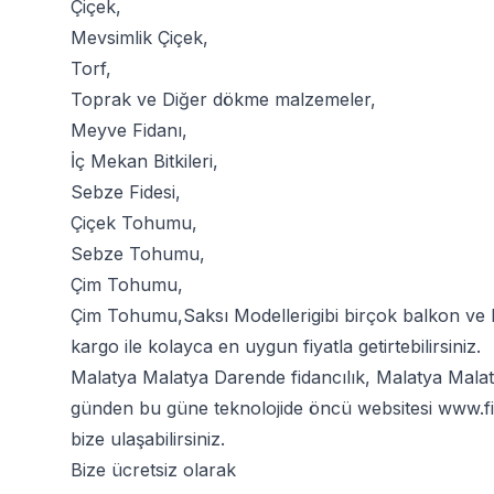
Çiçek
,
Mevsimlik Çiçek
,
Torf
,
Toprak
ve
Diğer dökme malzemeler
,
Meyve Fidanı
,
İç Mekan Bitkileri
,
Sebze Fidesi
,
Çiçek Tohumu
,
Sebze Tohumu
,
Çim Tohumu
,
Çim Tohumu
,
Saksı Modelleri
gibi birçok balkon ve
kargo ile kolayca en uygun fiyatla getirtebilirsiniz.
Malatya Malatya Darende fidancılık, Malatya Malaty
günden bu güne teknolojide öncü websitesi
www.fi
bize ulaşabilirsiniz.
Bize ücretsiz olarak