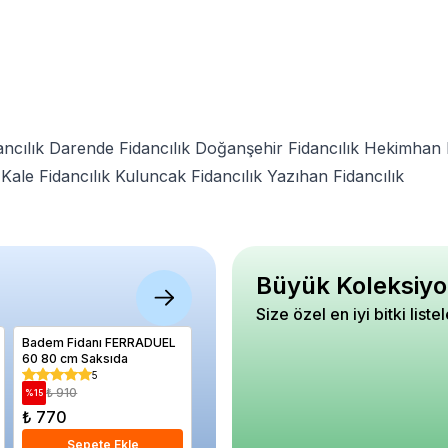
ncılık
Darende Fidancılık
Doğanşehir Fidancılık
Hekimhan F
Kale Fidancılık
Kuluncak Fidancılık
Yazıhan Fidancılık
Büyük Koleksiyo
Size özel en iyi bitki liste
Badem Fidanı FERRADUEL
Papatya Saksı Buz Beyazı
Oya Ağac
60 80 cm Saksıda
Renk 3 Litre
Fidanı L
indica Bl
5
5
cm
₺ 910
₺ 590
₺ 85
%
15
%
15
%
9
₺ 770
₺ 500
₺ 770
Sepete Ekle
Sepete Ekle
S