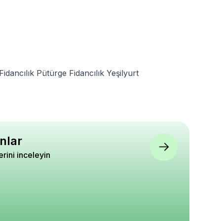
idancılık
Pütürge Fidancılık
Yeşilyurt
nlar
lerini inceleyin
ı Kırmızı Çiçekli
Kumsal Vazo Saksı Altın
Ahududu Fidanı Yedi
agerstroemia
Sarısı 13.7 Litre
Rubus idaeus L Açık 
ack Solitaire 40 60
5
5
5
0
₺ 1.720
₺ 1.190
%
1
%
36
₺ 1.710
₺ 760
epete Ekle
Sepete Ekle
Sepete Ekle