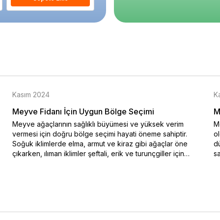
Kasım 2024
K
Meyve Fidanı İçin Uygun Bölge Seçimi
M
Meyve ağaçlarının sağlıklı büyümesi ve yüksek verim
Me
vermesi için doğru bölge seçimi hayati öneme sahiptir.
o
Soğuk iklimlerde elma, armut ve kiraz gibi ağaçlar öne
dü
çıkarken, ılıman iklimler şeftali, erik ve turunçgiller için
sa
idealdir. Bu blog yazısında iklim koşullarına uygun meyve
na
ağacı seçimi hakkında bilgiler sunulmaktadır. Özellikle soğuk
ko
hava şartlarına dayanıklı türler ve sıcak iklimlerde bol
en
güneşle yüksek verim sağlayan ağaçlar hakkında ayrıntılı bir
do
rehber sizi bekliyor. Doğru iklimde doğru ağaç seçimiyle
Me
verimli ve sağlıklı meyve hasadı elde edebilirsiniz.
al