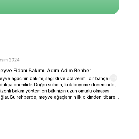
asım 2024
Kasım 
eyve Fidanı Bakımı: Adım Adım Rehber
Organi
yve ağacının bakımı, sağlıklı ve bol verimli bir bahçe için
Kendi el
ldukça önemlidir. Doğru sulama, kök büyüme döneminde,
varmak 
zenli bakım yöntemleri bitkinizin uzun ömürlü olmasını
seçimi,
ğlar. Bu rehberde, meyve ağaçlarının ilk dikimden itibaren
ipuçlar
sıl sulanması ve sulamanın belirlenmesinde iklim
meyve y
şullarının nasıl etkili durumda olduğu. Ayrıca bakımı yapılan
renklen
 önemli faktörler arasında yer alan toprak özellikleri ve
hemen o
ğru gübreleme yöntemleri ayrıntılı olarak ele alınmıştır.
yve ağaçlarınızı sağlıklı tutmak ve yıl boyunca verim
mak için ipuçlarımızı hemen bitiriyoruz!