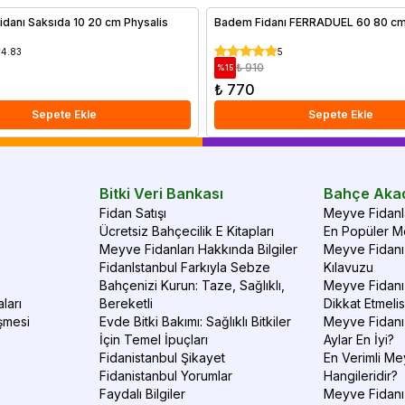
 Fidanı Saksıda 10 20 cm Physalis
Badem Fidanı FERRADUEL 60 80 cm
4.83
5
₺ 910
%
15
₺ 770
Sepete Ekle
Sepete Ekle
Bitki Veri Bankası
Bahçe Aka
Fidan Satışı
Meyve Fidanla
Ücretsiz Bahçecilik E Kitapları
En Popüler Me
Meyve Fidanları Hakkında Bilgiler
Meyve Fidanı 
FidanIstanbul Farkıyla Sebze
Kılavuzu
Bahçenizi Kurun: Taze, Sağlıklı,
Meyve Fidanı 
ları
Bereketli
Dikkat Etmelis
şmesi
Evde Bitki Bakımı: Sağlıklı Bitkiler
Meyve Fidanı
İçin Temel İpuçları
Aylar En İyi?
Fidanistanbul Şikayet
En Verimli Me
Fidanistanbul Yorumlar
Hangileridir?
Faydalı Bilgiler
Meyve Fidanı 