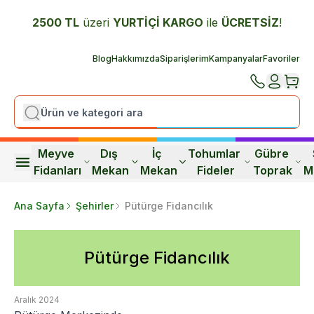
2500 TL
üzeri
YURTİÇİ K
ARGO
ile
ÜCRETSİZ
!
Blog
Hakkımızda
Siparişlerim
Kampanyalar
Favoriler
Meyve 
Dış 
İç 
Tohumlar 
Gübre 
Fidanları
Mekan
Mekan
Fideler
Toprak
M
Ana Sayfa
Şehirler
Pütürge Fidancılık
Pütürge Fidancılık
Aralık 2024