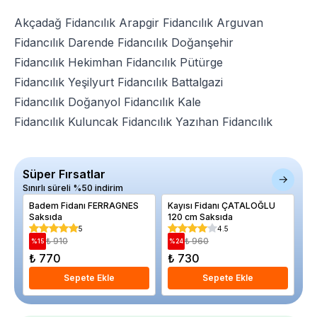
Akçadağ Fidancılık
Arapgir Fidancılık
Arguvan
Fidancılık
Darende Fidancılık
Doğanşehir
Fidancılık
Hekimhan Fidancılık
Pütürge
Fidancılık
Yeşilyurt Fidancılık
Battalgazi
Fidancılık
Doğanyol Fidancılık
Kale
Fidancılık
Kuluncak Fidancılık
Yazıhan Fidancılık
Süper Fırsatlar
Sınırlı süreli %50 indirim
Badem Fidanı FERRAGNES
Kayısı Fidanı ÇATALOĞLU
Ba
Saksıda
120 cm Saksıda
Ki
5
4.5
₺ 910
₺ 960
%
15
%
24
₺ 770
₺ 730
₺
Sepete Ekle
Sepete Ekle