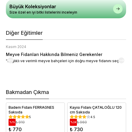
Büyük Koleksiyonlar
Size özel en iyi bitki listelerini inceleyin
Diğer Eğitimler
Kasım 2024
K
Meyve Fidanları Hakkında Bilmeniz Gerekenler
M
"Sağlıklı ve verimli meyve bahçeleri için doğru meyve fidanını seçin."
M
d
a
t
m
h
v
Bakmadan Çıkma
i
e
Badem Fidanı FERRAGNES
Kayısı Fidanı ÇATALOĞLU 120
Saksıda
cm Saksıda
5
4.5
₺ 910
₺ 960
%
15
%
24
₺ 770
₺ 730