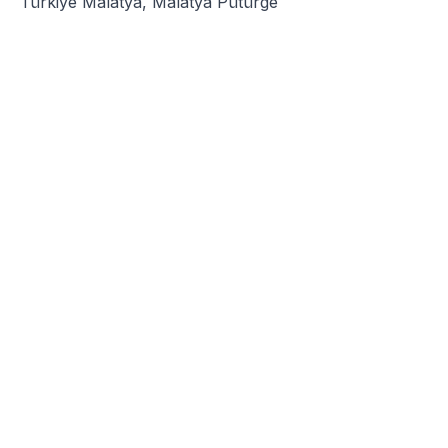
Türkiye Malatya, Malatya Pütürge