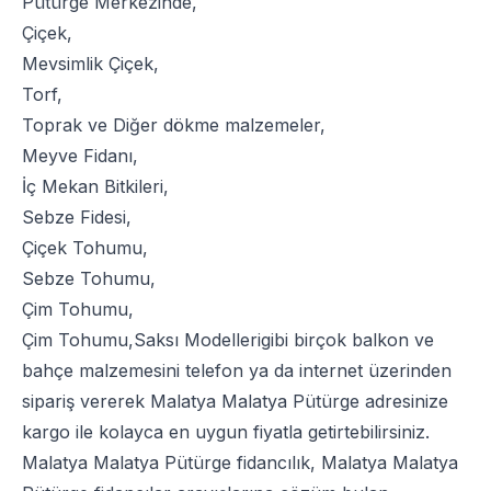
Pütürge Merkezinde,
Çiçek
,
Mevsimlik Çiçek
,
Torf
,
Toprak
ve
Diğer dökme malzemeler
,
Meyve Fidanı
,
İç Mekan Bitkileri
,
Sebze Fidesi
,
Çiçek Tohumu
,
Sebze Tohumu
,
Çim Tohumu
,
Çim Tohumu
,
Saksı Modelleri
gibi birçok balkon ve
bahçe malzemesini telefon ya da internet üzerinden
sipariş vererek Malatya Malatya Pütürge adresinize
kargo ile kolayca en uygun fiyatla getirtebilirsiniz.
Malatya Malatya Pütürge fidancılık, Malatya Malatya