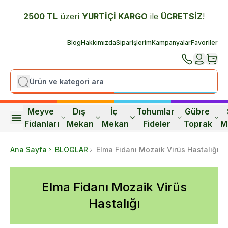
2500 TL
üzeri
YURTİÇİ K
ARGO
ile
ÜCRETSİZ
!
Blog
Hakkımızda
Siparişlerim
Kampanyalar
Favoriler
Meyve 
Dış 
İç 
Tohumlar 
Gübre 
Fidanları
Mekan
Mekan
Fideler
Toprak
M
Ana Sayfa
BLOGLAR
Elma Fidanı Mozaik Virüs Hastalığı
Elma Fidanı Mozaik Virüs
Hastalığı