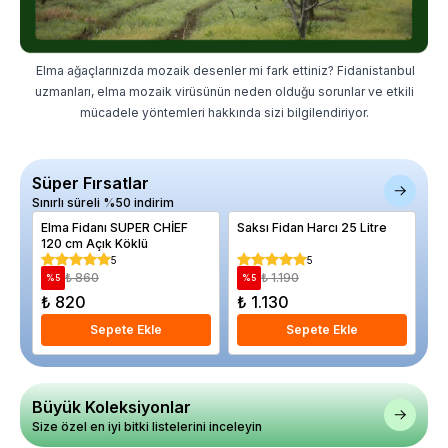
Elma ağaçlarınızda mozaik desenler mi fark ettiniz? Fidanistanbul
uzmanları, elma mozaik virüsünün neden olduğu sorunlar ve etkili
mücadele yöntemleri hakkında sizi bilgilendiriyor.
Süper Fırsatlar
Sınırlı süreli %50 indirim
Elma Fidanı SUPER CHİEF
Saksı Fidan Harcı 25 Litre
Er
120 cm Açık Köklü
ma
Ya
5
5
₺ 860
₺ 1.190
%
5
%
5
%
₺ 820
₺ 1.130
₺
Sepete Ekle
Sepete Ekle
Büyük Koleksiyonlar
Size özel en iyi bitki listelerini inceleyin