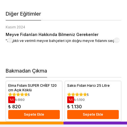
Diğer Eğitimler
Kasım 2024
K
Meyve Fidanları Hakkında Bilmeniz Gerekenler
M
"Sağlıklı ve verimli meyve bahçeleri için doğru meyve fidanını seçin."
M
d
a
t
m
h
v
Bakmadan Çıkma
i
e
Elma Fidanı SUPER CHİEF 120
Saksı Fidan Harcı 25 Litre
cm Açık Köklü
5
5
₺ 860
₺ 1.190
%
5
%
5
₺ 820
₺ 1.130
Sepete Ekle
Sepete Ekle