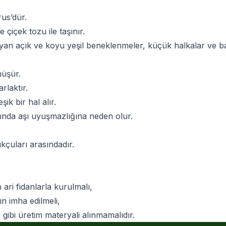
rus’dür.
çiçek tozu ile taşınır.
ayan açık ve koyu yeşil beneklenmeler, küçük halkalar ve ba
nüşür.
rlaktır.
k bir hal alır.
nda aşı uyuşmazlığına neden olur.
ukçuları arasındadır.
ari fidanlarla kurulmalı,
ın imha edilmeli,
 gibi üretim materyali alınmamalıdır.