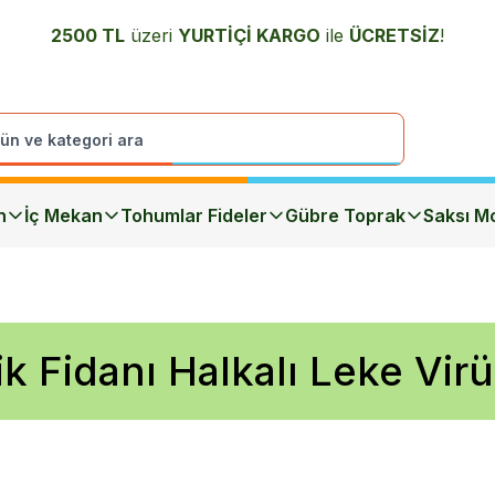
2500 TL
üzeri
YURTİÇİ K
ARGO
ile
ÜCRETSİZ
!
n
İç Mekan
Tohumlar Fideler
Gübre Toprak
Saksı Mo
ik Fidanı Halkalı Leke Vir