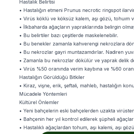
Hastalık Belirtisi
• Hastalığın etmeni Prunus necrotic ringspot ilarvi
• Virüs köklü ve köksüz kalem, aşı gözü, tohuım ve 
• İlkbaharda ağaçların yapraklarında belirgin olm
• Bu belirtiler bazı çeşitlerde maskelenebilir.
• Bu benekler zamanla kahverengi nekrozlara dö
• Bu nekrozlar gayri muntazamdırlar. Nadiren yuva
• Zamanla bu nekrozlar dökülür ve yaprak delik deşi
• Virüs %50 oranında verim kaybına ve %60 oranı
Hastalığın Görüldüğü Bitkiler
• Kiraz, vişne, erik, şeftali, mahleb, hastalığın kon
Mücadele Yöntemleri
Kültürel Önlemler
• Yeni bahçelerin eski bahçelerden uzakta virüsten 
• Bahçenin her yıl kontrol edilerek şüpheli ağaçlar
• Hastalıklı ağaçlardan tohum, aşı kalemi, aşı gözü