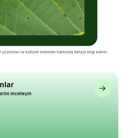
oğal çözümler ve kültürel önlemler hakkında detaylı bilgi edinin.
nlar
lerini inceleyin
si Hidrokültür Taşı
Dantel Desenli Plastik
Ateş Dikeni Fidanı Ala
ketli 3 Litre
Dekoratif Saksı 1,1 Litre 6
Pyracantha Sparkler
Adet
Saksıda
5
5
5
0
₺ 1.320
₺ 690
%
15
%
32
₺ 1.120
₺ 470
epete Ekle
Sepete Ekle
Sepete Ekle