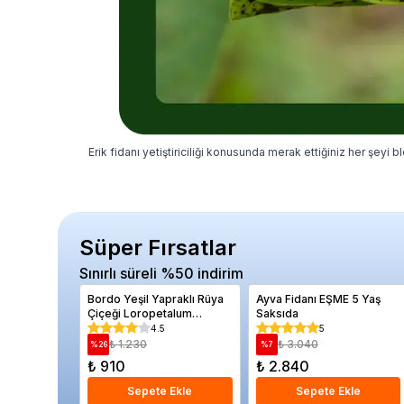
Erik fidanı yetiştiriciliği konusunda merak ettiğiniz her şeyi b
Süper Fırsatlar
Sınırlı süreli %50 indirim
Bordo Yeşil Yapraklı Rüya
Ayva Fidanı EŞME 5 Yaş
Çiçeği Loropetalum
Saksıda
chinense Burgundy
4.5
5
Saksıda
₺ 1.230
₺ 3.040
%
26
%
7
₺ 910
₺ 2.840
Sepete Ekle
Sepete Ekle