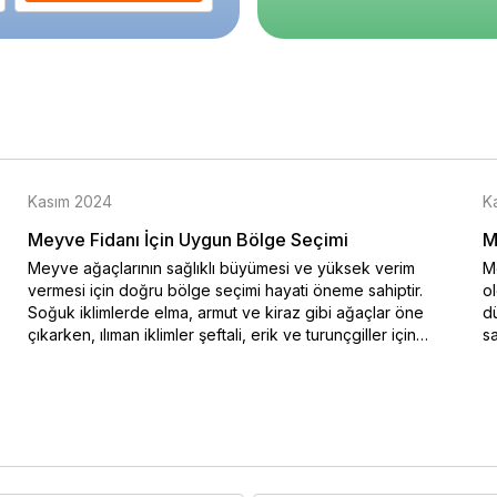
Kasım 2024
K
Meyve Fidanı İçin Uygun Bölge Seçimi
M
Meyve ağaçlarının sağlıklı büyümesi ve yüksek verim
Me
vermesi için doğru bölge seçimi hayati öneme sahiptir.
o
Soğuk iklimlerde elma, armut ve kiraz gibi ağaçlar öne
dü
çıkarken, ılıman iklimler şeftali, erik ve turunçgiller için
sa
idealdir. Bu blog yazısında iklim koşullarına uygun meyve
na
ağacı seçimi hakkında bilgiler sunulmaktadır. Özellikle soğuk
ko
hava şartlarına dayanıklı türler ve sıcak iklimlerde bol
en
güneşle yüksek verim sağlayan ağaçlar hakkında ayrıntılı bir
do
rehber sizi bekliyor. Doğru iklimde doğru ağaç seçimiyle
Me
verimli ve sağlıklı meyve hasadı elde edebilirsiniz.
al