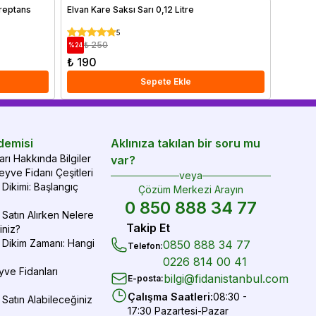
 reptans
Elvan Kare Saksı Sarı 0,12 Litre
Kil Bily
Litre
5
₺ 250
₺ 7
%
24
%
38
₺ 190
₺ 480
Sepete Ekle
demisi
Aklınıza takılan bir soru mu
rı Hakkında Bilgiler
var?
yve Fidanı Çeşitleri
veya
Dikimi: Başlangıç
Çözüm Merkezi Arayın
0 850 888 34 77
Satın Alırken Nelere
Takip Et
iniz?
 Dikim Zamanı: Hangi
0850 888 34 77
Telefon
:
0226 814 00 41
yve Fidanları
bilgi@fidanistanbul.com
E-posta
:
Çalışma Saatleri
:
08:30 -
Satın Alabileceğiniz
17:30 Pazartesi-Pazar