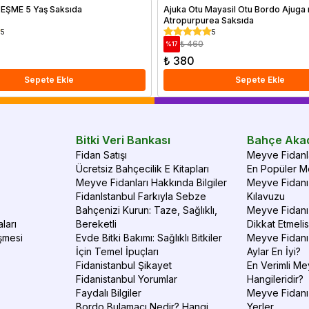
 EŞME 5 Yaş Saksıda
Ajuka Otu Mayasil Otu Bordo Ajuga
Atropurpurea Saksıda
5
5
₺ 460
%
17
₺ 380
Sepete Ekle
Sepete Ekle
Bitki Veri Bankası
Bahçe Aka
Fidan Satışı
Meyve Fidanla
Ücretsiz Bahçecilik E Kitapları
En Popüler Me
Meyve Fidanları Hakkında Bilgiler
Meyve Fidanı 
FidanIstanbul Farkıyla Sebze
Kılavuzu
Bahçenizi Kurun: Taze, Sağlıklı,
Meyve Fidanı 
ları
Bereketli
Dikkat Etmelis
şmesi
Evde Bitki Bakımı: Sağlıklı Bitkiler
Meyve Fidanı
İçin Temel İpuçları
Aylar En İyi?
Fidanistanbul Şikayet
En Verimli Me
Fidanistanbul Yorumlar
Hangileridir?
Faydalı Bilgiler
Meyve Fidanı 
Bordo Bulamacı Nedir? Hangi
Yerler