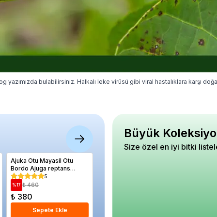
log yazımızda bulabilirsiniz. Halkalı leke virüsü gibi viral hastalıklara karşı d
Büyük Koleksiyo
Size özel en iyi bitki liste
Ajuka Otu Mayasil Otu
Elvan Kare Saksı Sarı 0,12
Kil Bilye
Bordo Ajuga reptans
Litre
3 8 mm Pa
Atropurpurea Saksıda
5
5
₺ 460
₺ 250
₺ 77
%
17
%
24
%
38
₺ 380
₺ 190
₺ 480
Sepete Ekle
Sepete Ekle
S