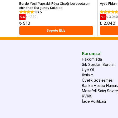
Bordo Yeşil Yapraklı Rüya Çiçeği Loropetalum
Ayva Fidanı
chinense Burgundy Saksıda
4.5
₺ 1.230
₺ 3.040
%
26
%
7
₺ 910
₺ 2.840
Sepete Ekle
Kurumsal
Hakkımızda
Sık Sorulan Sorular
Üye Ol
İletişim
Üyelik Sözleşmesi
Banka Hesap Numara
Mesafeli Satış Sözle
KVKK
İade Politikası