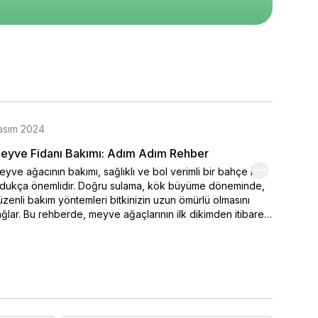
asım 2024
Kasım 
eyve Fidanı Bakımı: Adım Adım Rehber
Organi
yve ağacının bakımı, sağlıklı ve bol verimli bir bahçe için
Kendi el
ldukça önemlidir. Doğru sulama, kök büyüme döneminde,
varmak 
zenli bakım yöntemleri bitkinizin uzun ömürlü olmasını
seçimi,
ğlar. Bu rehberde, meyve ağaçlarının ilk dikimden itibaren
ipuçlar
sıl sulanması ve sulamanın belirlenmesinde iklim
meyve y
şullarının nasıl etkili durumda olduğu. Ayrıca bakımı yapılan
renklen
 önemli faktörler arasında yer alan toprak özellikleri ve
hemen o
ğru gübreleme yöntemleri ayrıntılı olarak ele alınmıştır.
yve ağaçlarınızı sağlıklı tutmak ve yıl boyunca verim
mak için ipuçlarımızı hemen bitiriyoruz!