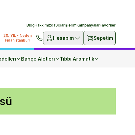
Blog
Hakkımızda
Siparişlerim
Kampanyalar
Favoriler
20. YIL - Neden
Hesabım
Sepetim
Fidanistanbul?
delleri
Bahçe Aletleri
Tıbbi Aromatik
üsü