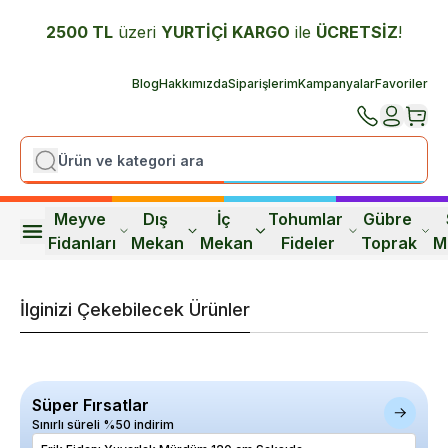
2500 TL
üzeri
YURTİÇİ K
ARGO
ile
ÜCRETSİZ
!
Blog
Hakkımızda
Siparişlerim
Kampanyalar
Favoriler
Meyve 
Dış 
İç 
Tohumlar 
Gübre 
Fidanları
Mekan
Mekan
Fideler
Toprak
M
İlginizi Çekebilecek Ürünler
Süper Fırsatlar
Sınırlı süreli %50 indirim