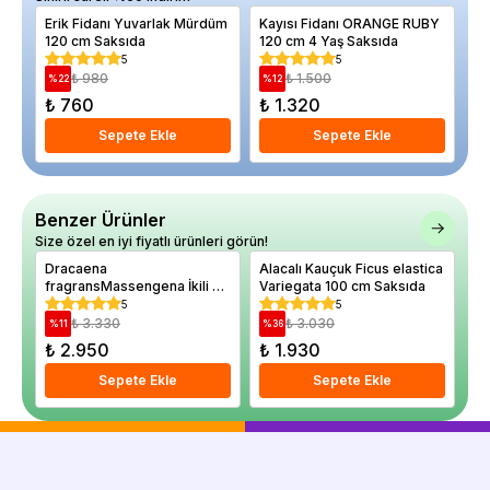
Erik Fidanı Yuvarlak Mürdüm
Kayısı Fidanı ORANGE RUBY
Bi
120 cm Saksıda
120 cm 4 Yaş Saksıda
To
5
5
₺ 980
₺ 1.500
%
22
%
12
%
₺ 760
₺ 1.320
₺
Sepete Ekle
Sepete Ekle
Benzer Ürünler
Size özel en iyi fiyatlı ürünleri görün!
Dracaena
Alacalı Kauçuk Ficus elastica
Al
fragransMassengena İkili 80
Variegata 100 cm Saksıda
Çi
100 cm Saksıda
An
5
5
Sa
₺ 3.330
₺ 3.030
%
11
%
36
%
₺ 2.950
₺ 1.930
₺
Sepete Ekle
Sepete Ekle