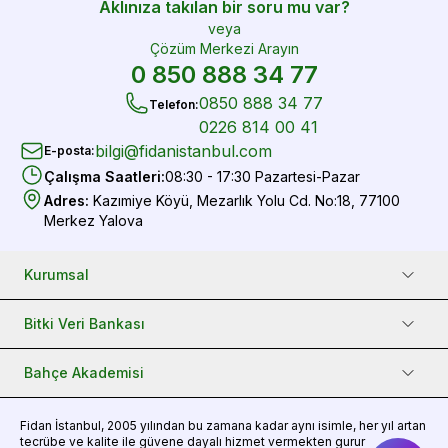
Aklınıza takılan bir soru mu var?
veya
Çözüm Merkezi Arayın
0 850 888 34 77
0850 888 34 77
Telefon
:
0226 814 00 41
bilgi@fidanistanbul.com
E-posta
:
Çalışma Saatleri
:
08:30 - 17:30 Pazartesi-Pazar
Adres
:
Kazımiye Köyü, Mezarlık Yolu Cd. No:18, 77100
Merkez Yalova
Kurumsal
Bitki Veri Bankası
Bahçe Akademisi
Fidan
İstanbul, 2005 yılından bu zamana kadar aynı isimle, her yıl artan
tecrübe ve kalite ile güvene dayalı hizmet vermekten gurur