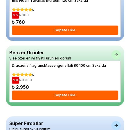
Erik Fidanı Yuvarlak Mürdüm 120 cm Saksıda
Kay
5
₺ 980
%
22
%
12
₺ 760
₺ 
Sepete Ekle
Benzer Ürünler
Size özel en iyi fiyatlı ürünleri görün!
Dracaena fragransMassengena İkili 80 100 cm Saksıda
Ala
5
₺ 3.330
%
11
%
36
₺ 2.950
₺ 
Sepete Ekle
Süper Fırsatlar
Sınırlı süreli %50 indirim