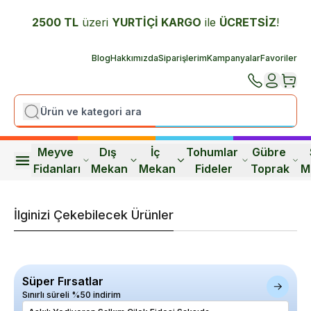
2500 TL
üzeri
YURTİÇİ K
ARGO
ile
ÜCRETSİZ
!
Blog
Hakkımızda
Siparişlerim
Kampanyalar
Favoriler
Meyve 
Dış 
İç 
Tohumlar 
Gübre 
Fidanları
Mekan
Mekan
Fideler
Toprak
M
İlginizi Çekebilecek Ürünler
Süper Fırsatlar
Sınırlı süreli %50 indirim