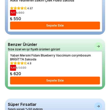
Askılı Yediveren Salkım Çilek Fidesi Saksıda
Doğ
4.67
₺ 660
%
17
%
44
₺ 550
₺ 1
Sepete Ekle
Benzer Ürünler
Size özel en iyi fiyatlı ürünleri görün!
Yaban Mersini Fidanı Blueberry Vaccinium corymbosum
Yab
BRİGİTTA Saksıda
Cha
4.8
₺ 1.030
%
40
%
23
₺ 620
₺ 
Sepete Ekle
Süper Fırsatlar
Sınırlı süreli %50 indirim