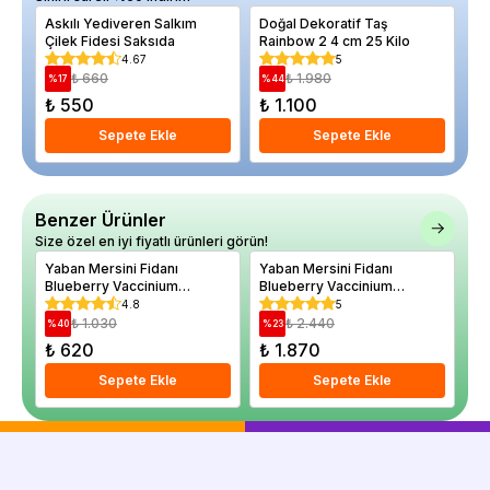
Askılı Yediveren Salkım
Doğal Dekoratif Taş
Mo
Çilek Fidesi Saksıda
Rainbow 2 4 cm 25 Kilo
Wi
4.67
5
₺ 660
₺ 1.980
%
17
%
44
%
₺ 550
₺ 1.100
₺
Sepete Ekle
Sepete Ekle
Benzer Ürünler
Size özel en iyi fiyatlı ürünleri görün!
Yaban Mersini Fidanı
Yaban Mersini Fidanı
Ya
Blueberry Vaccinium
Blueberry Vaccinium
Va
corymbosum BRİGİTTA
corymbosum Chandler 4
Bl
4.8
5
Saksıda
Yaş
₺ 1.030
₺ 2.440
%
40
%
23
%
₺ 620
₺ 1.870
₺
Sepete Ekle
Sepete Ekle