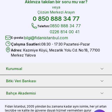
Aklınıza takılan bir soru mu var?
veya
Çözüm Merkezi Arayın
0 850 888 34 77
0850 888 34 77
Telefon
:
0226 814 00 41
bilgi@fidanistanbul.com
E-posta
:
Çalışma Saatleri
:
08:30 - 17:30 Pazartesi-Pazar
Adres
:
Kazımiye Köyü, Mezarlık Yolu Cd. No:18, 77100
Merkez Yalova
Kurumsal
Bitki Veri Bankası
Bahçe Akademisi
Fidan
İstanbul, 2005 yılından bu zamana kadar aynı isimle, her yıl artan
tecrübe ve kalite ile güvene dayalı hizmet vermekten gurur