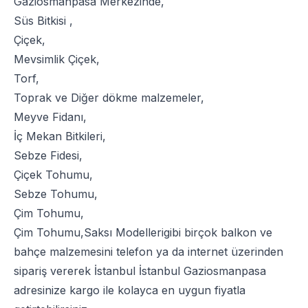
Gaziosmanpasa Merkezinde,
Süs Bitkisi
,
Çiçek
,
Mevsimlik Çiçek
,
Torf
,
Toprak
ve
Diğer dökme malzemeler
,
Meyve Fidanı
,
İç Mekan Bitkileri
,
Sebze Fidesi
,
Çiçek Tohumu
,
Sebze Tohumu
,
Çim Tohumu
,
Çim Tohumu
,
Saksı Modelleri
gibi birçok balkon ve
bahçe malzemesini telefon ya da internet üzerinden
sipariş vererek İstanbul İstanbul Gaziosmanpasa
adresinize kargo ile kolayca en uygun fiyatla