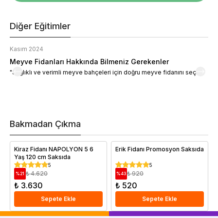
Diğer Eğitimler
Kasım 2024
K
Meyve Fidanları Hakkında Bilmeniz Gerekenler
M
"Sağlıklı ve verimli meyve bahçeleri için doğru meyve fidanını seçin."
M
d
a
t
m
h
v
Bakmadan Çıkma
i
e
Kiraz Fidanı NAPOLYON 5 6
Erik Fidanı Promosyon Saksıda
Yaş 120 cm Saksıda
5
5
₺ 4.620
₺ 920
%
21
%
43
₺ 3.630
₺ 520
Sepete Ekle
Sepete Ekle