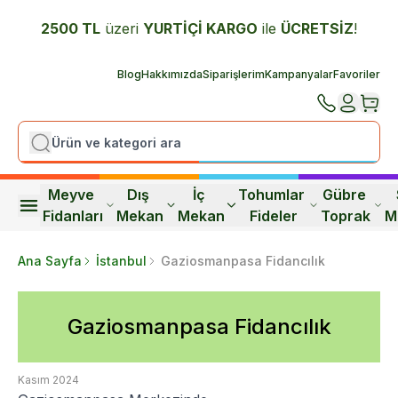
2500 TL
üzeri
YURTİÇİ K
ARGO
ile
ÜCRETSİZ
!
Blog
Hakkımızda
Siparişlerim
Kampanyalar
Favoriler
Meyve 
Dış 
İç 
Tohumlar 
Gübre 
Fidanları
Mekan
Mekan
Fideler
Toprak
M
Ana Sayfa
İstanbul
Gaziosmanpasa Fidancılık
Gaziosmanpasa Fidancılık
Kasım 2024