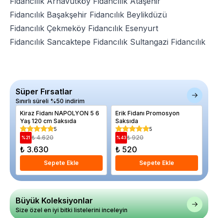
Fidancılık
Arnavutköy Fidancılık
Ataşehir
Fidancılık
Başakşehir Fidancılık
Beylikdüzü
Fidancılık
Çekmeköy Fidancılık
Esenyurt
Fidancılık
Sancaktepe Fidancılık
Sultangazi Fidancılık
Süper Fırsatlar
Sınırlı süreli %50 indirim
Kiraz Fidanı NAPOLYON 5 6
Erik Fidanı Promosyon
Mi
Yaş 120 cm Saksıda
Saksıda
de
Sa
5
5
₺ 4.620
₺ 920
%
21
%
43
%
₺ 3.630
₺ 520
₺
Sepete Ekle
Sepete Ekle
Büyük Koleksiyonlar
Size özel en iyi bitki listelerini inceleyin