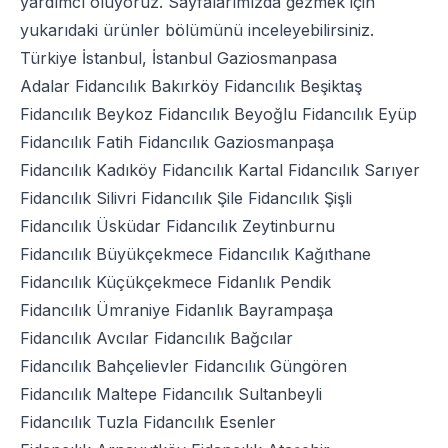
yardımcı oluyoruz. Sayfalarımızda gezmek için
yukarıdaki ürünler bölümünü inceleyebilirsiniz.
Türkiye İstanbul, İstanbul Gaziosmanpasa
Adalar Fidancılık
Bakırköy Fidancılık
Beşiktaş
Fidancılık
Beykoz Fidancılık
Beyoğlu Fidancılık
Eyüp
Fidancılık
Fatih Fidancılık
Gaziosmanpaşa
Fidancılık
Kadıköy Fidancılık
Kartal Fidancılık
Sarıyer
Fidancılık
Silivri Fidancılık
Şile Fidancılık
Şişli
Fidancılık
Üsküdar Fidancılık
Zeytinburnu
Fidancılık
Büyükçekmece Fidancılık
Kağıthane
Fidancılık
Küçükçekmece Fidanlık
Pendik
Fidancılık
Ümraniye Fidanlık
Bayrampaşa
Fidancılık
Avcılar Fidancılık
Bağcılar
Fidancılık
Bahçelievler Fidancılık
Güngören
Fidancılık
Maltepe Fidancılık
Sultanbeyli
Fidancılık
Tuzla Fidancılık
Esenler