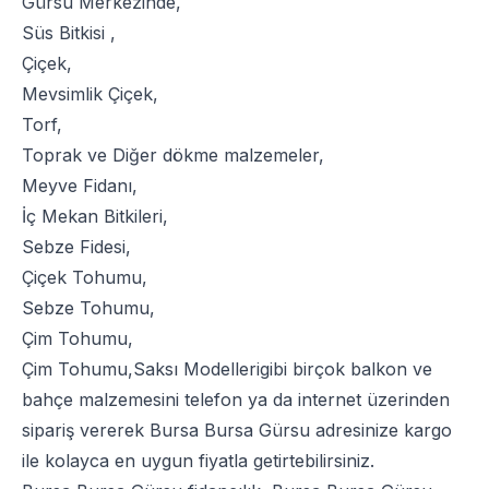
Gürsu Merkezinde,
Süs Bitkisi
,
Çiçek
,
Mevsimlik Çiçek
,
Torf
,
Toprak
ve
Diğer dökme malzemeler
,
Meyve Fidanı
,
İç Mekan Bitkileri
,
Sebze Fidesi
,
Çiçek Tohumu
,
Sebze Tohumu
,
Çim Tohumu
,
Çim Tohumu
,
Saksı Modelleri
gibi birçok balkon ve
bahçe malzemesini telefon ya da internet üzerinden
sipariş vererek Bursa Bursa Gürsu adresinize kargo
ile kolayca en uygun fiyatla getirtebilirsiniz.