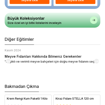
Sepete Ekle
Sepete Ekle
Büyük Koleksiyonlar
Size özel en iyi bitki listelerini inceleyin
Diğer Eğitimler
Kasım 2024
K
Meyve Fidanları Hakkında Bilmeniz Gerekenler
M
"Sağlıklı ve verimli meyve bahçeleri için doğru meyve fidanını seçin."
M
d
a
t
m
h
v
Bakmadan Çıkma
i
e
Krem Rengi Kum Paketli 1 Kilo
Kiraz Fidanı STELLA 120 cm