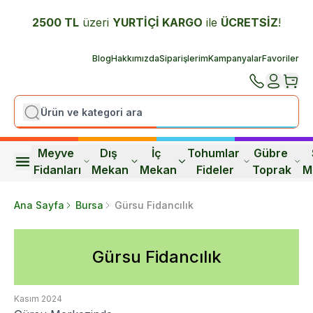
2500 TL
üzeri
YURTİÇİ K
ARGO
ile
ÜCRETSİZ
!
Blog
Hakkımızda
Siparişlerim
Kampanyalar
Favoriler
Meyve 
Dış 
İç 
Tohumlar 
Gübre 
Fidanları
Mekan
Mekan
Fideler
Toprak
M
Ana Sayfa
Bursa
Gürsu Fidancılık
Gürsu Fidancılık
Kasım 2024