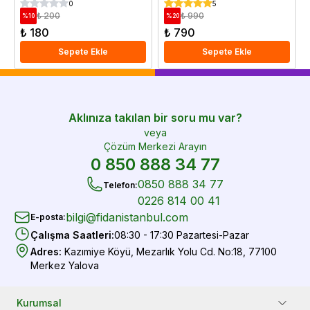
0
5
₺ 200
₺ 990
%
10
%
20
₺ 180
₺ 790
Sepete Ekle
Sepete Ekle
Aklınıza takılan bir soru mu var?
veya
Çözüm Merkezi Arayın
0 850 888 34 77
0850 888 34 77
Telefon
:
0226 814 00 41
bilgi@fidanistanbul.com
E-posta
:
Çalışma Saatleri
:
08:30 - 17:30 Pazartesi-Pazar
Adres
:
Kazımiye Köyü, Mezarlık Yolu Cd. No:18, 77100
Merkez Yalova
Kurumsal