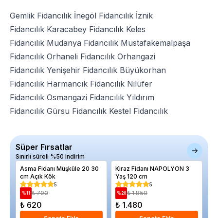
Gemlik Fidancılık
İnegöl Fidancılık
İznik
Fidancılık
Karacabey Fidancılık
Keles
Fidancılık
Mudanya Fidancılık
Mustafakemalpaşa
Fidancılık
Orhaneli Fidancılık
Orhangazi
Fidancılık
Yenişehir Fidancılık
Büyükorhan
Fidancılık
Harmancık Fidancılık
Nilüfer
Fidancılık
Osmangazi Fidancılık
Yıldırım
Fidancılık
Gürsu Fidancılık
Kestel Fidancılık
Süper Fırsatlar
Sınırlı süreli %50 indirim
Asma Fidanı Müşküle 20 30
Kiraz Fidanı NAPOLYON 3
Bi
cm Açık Kök
Yaş 120 cm
Kı
5
5
₺ 700
₺ 1.850
%
11
%
20
%
₺ 620
₺ 1.480
₺