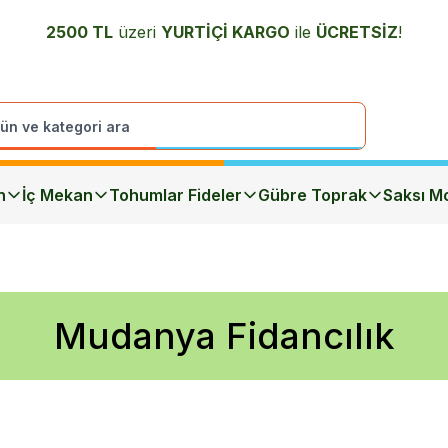
2500 TL
üzeri
YURTİÇİ K
ARGO
ile
ÜCRETSİZ
!
n
İç Mekan
Tohumlar Fideler
Gübre Toprak
Saksı Mo
Mudanya Fidancılık