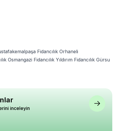
stafakemalpaşa Fidancılık
Orhaneli
ılık
Osmangazi Fidancılık
Yıldırım Fidancılık
Gürsu
nlar
lerini inceleyin
eni Fidanı Bodur
Dantel Menekşe Saksı 0,9
Makrome Saksılık Kr
Pyracantha
Litre 1 Adet
Rengi
Charmer Saksıda
5
5
5