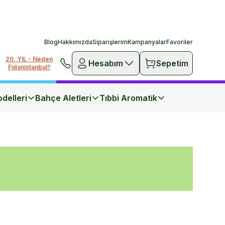
Blog
Hakkımızda
Siparişlerim
Kampanyalar
Favoriler
20. YIL - Neden
Hesabım
Sepetim
Fidanistanbul?
delleri
Bahçe Aletleri
Tıbbi Aromatik