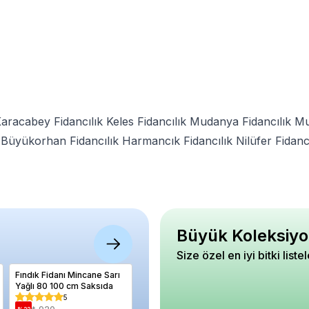
aracabey Fidancılık
Keles Fidancılık
Mudanya Fidancılık
Mu
Büyükorhan Fidancılık
Harmancık Fidancılık
Nilüfer Fidanc
Büyük Koleksiyo
Size özel en iyi bitki liste
Fındık Fidanı Mincane Sarı
Bahçe Gardenyası
Ateş Dik
Yağlı 80 100 cm Saksıda
Gardenia jasminoides
Turuncu 
Radicans 10 20 cm Saksıda
Orange 
5
5