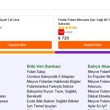
güneşle yüksek verim sağlayan ağaçlar hakkında ayrıntılı bir
do
rehber sizi bekliyor. Doğru iklimde doğru ağaç seçimiyle
Me
verimli ve sağlıklı meyve hasadı elde edebilirsiniz.
al
Safir Saksı Siyah 1,8 Litre
Fındık Fidanı Mincane Sarı Yağlı 80
Saksıda
5
5
₺ 920
%
22
₺ 720
Sepete Ekle
Sepete Ekle
Bitki Veri Bankası
Bahçe Aka
Fidan Satışı
Meyve Fidanla
Ücretsiz Bahçecilik E Kitapları
En Popüler Me
Meyve Fidanları Hakkında Bilgiler
Meyve Fidanı 
FidanIstanbul Farkıyla Sebze
Kılavuzu
Bahçenizi Kurun: Taze, Sağlıklı,
Meyve Fidanı 
ları
Bereketli
Dikkat Etmelis
şmesi
Evde Bitki Bakımı: Sağlıklı Bitkiler
Meyve Fidanı
İçin Temel İpuçları
Aylar En İyi?