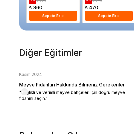
₺ 980
₺ 640
%
12
%
27
₺ 860
₺ 470
Sepete Ekle
Sepete Ekle
Diğer Eğitimler
Kasım 2024
Meyve Fidanları Hakkında Bilmeniz Gerekenler
"Sağlıklı ve verimli meyve bahçeleri için doğru meyve
fidanını seçin."