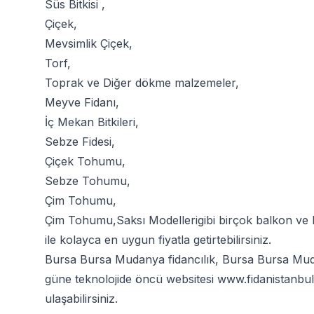
Süs Bitkisi
,
Çiçek
,
Mevsimlik Çiçek
,
Torf
,
Toprak
ve
Diğer dökme malzemeler
,
Meyve Fidanı
,
İç Mekan Bitkileri
,
Sebze Fidesi
,
Çiçek Tohumu
,
Sebze Tohumu
,
Çim Tohumu
,
Çim Tohumu
,
Saksı Modelleri
gibi birçok balkon ve
ile kolayca en uygun fiyatla getirtebilirsiniz.
Bursa Bursa Mudanya fidancılık, Bursa Bursa Mudan
güne teknolojide öncü websitesi
www.fidanistanbu
ulaşabilirsiniz.