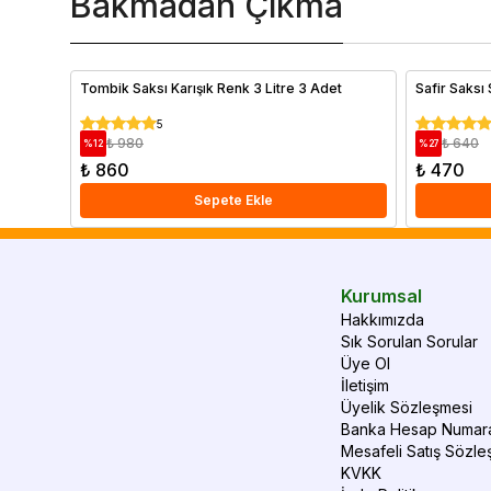
Bakmadan Çıkma
Tombik Saksı Karışık Renk 3 Litre 3 Adet
5
₺ 980
₺ 640
%
12
%
27
₺ 860
₺ 470
Sepete Ekle
Kurumsal
Hakkımızda
Sık Sorulan Sorular
Üye Ol
İletişim
Üyelik Sözleşmesi
Banka Hesap Numara
Mesafeli Satış Sözle
KVKK