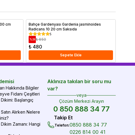
ğru gübreleme yöntemleri ayrıntılı olarak ele alınmıştır.
yve ağaçlarınızı sağlıklı tutmak ve yıl boyunca verim
mak için ipuçlarımızı hemen bitiriyoruz!
 100 cm
Bahçe Gardenyası Gardenia jasminoides
Ateş Di
Radicans 10 20 cm Saksıda
Orange
5
₺ 650
₺ 6
%
26
%
4
₺ 480
₺ 650
Sepete Ekle
demisi
Aklınıza takılan bir soru mu
rı Hakkında Bilgiler
var?
yve Fidanı Çeşitleri
veya
Dikimi: Başlangıç
Çözüm Merkezi Arayın
0 850 888 34 77
Satın Alırken Nelere
Takip Et
iniz?
 Dikim Zamanı: Hangi
0850 888 34 77
Telefon
:
0226 814 00 41