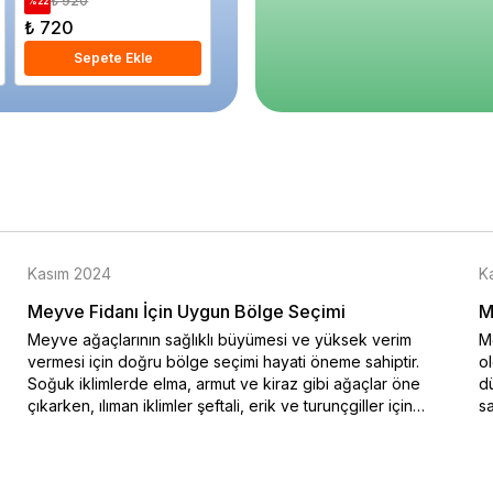
₺ 920
₺ 650
₺ 68
%
22
%
26
%
4
₺ 720
₺ 480
₺ 650
Sepete Ekle
Sepete Ekle
S
Kasım 2024
K
Meyve Fidanı İçin Uygun Bölge Seçimi
M
Meyve ağaçlarının sağlıklı büyümesi ve yüksek verim
Me
vermesi için doğru bölge seçimi hayati öneme sahiptir.
o
Soğuk iklimlerde elma, armut ve kiraz gibi ağaçlar öne
dü
çıkarken, ılıman iklimler şeftali, erik ve turunçgiller için
sa
idealdir. Bu blog yazısında iklim koşullarına uygun meyve
na
ağacı seçimi hakkında bilgiler sunulmaktadır. Özellikle soğuk
ko
hava şartlarına dayanıklı türler ve sıcak iklimlerde bol
en