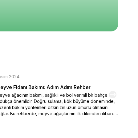
0
₺ 400
₺ 570
%
8
%
30
₺ 370
₺ 400
epete Ekle
Sepete Ekle
Sepete Ekle
asım 2024
Kasım 
eyve Fidanı Bakımı: Adım Adım Rehber
Organi
yve ağacının bakımı, sağlıklı ve bol verimli bir bahçe için
Kendi el
ldukça önemlidir. Doğru sulama, kök büyüme döneminde,
varmak 
zenli bakım yöntemleri bitkinizin uzun ömürlü olmasını
seçimi,
ğlar. Bu rehberde, meyve ağaçlarının ilk dikimden itibaren
ipuçlar
sıl sulanması ve sulamanın belirlenmesinde iklim
meyve y
şullarının nasıl etkili durumda olduğu. Ayrıca bakımı yapılan
renklen
 önemli faktörler arasında yer alan toprak özellikleri ve
hemen o