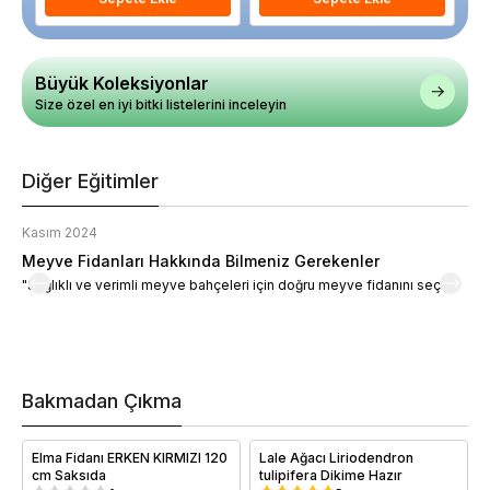
Büyük Koleksiyonlar
Size özel en iyi bitki listelerini inceleyin
Diğer Eğitimler
Kasım 2024
K
Meyve Fidanları Hakkında Bilmeniz Gerekenler
M
"Sağlıklı ve verimli meyve bahçeleri için doğru meyve fidanını seçin."
M
d
a
t
m
h
v
Bakmadan Çıkma
i
e
Elma Fidanı ERKEN KIRMIZI 120
Lale Ağacı Liriodendron
cm Saksıda
tulipifera Dikime Hazır