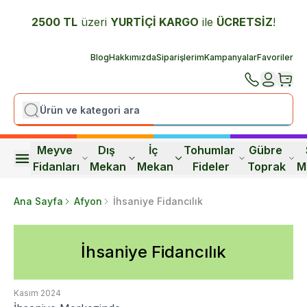
2500 TL
üzeri
YURTİÇİ K
ARGO
ile
ÜCRETSİZ
!
Blog
Hakkımızda
Siparişlerim
Kampanyalar
Favoriler
Meyve 
Dış 
İç 
Tohumlar 
Gübre 
Fidanları
Mekan
Mekan
Fideler
Toprak
M
Ana Sayfa
Afyon
İhsaniye Fidancılık
İhsaniye Fidancılık
Kasım 2024