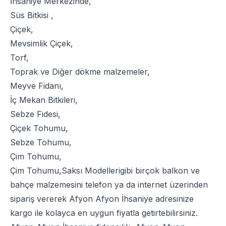
İhsaniye Merkezinde,
Süs Bitkisi
,
Çiçek
,
Mevsimlik Çiçek
,
Torf
,
Toprak
ve
Diğer dökme malzemeler
,
Meyve Fidanı
,
İç Mekan Bitkileri
,
Sebze Fidesi
,
Çiçek Tohumu
,
Sebze Tohumu
,
Çim Tohumu
,
Çim Tohumu
,
Saksı Modelleri
gibi birçok balkon ve
bahçe malzemesini telefon ya da internet üzerinden
sipariş vererek Afyon Afyon İhsaniye adresinize
kargo ile kolayca en uygun fiyatla getirtebilirsiniz.