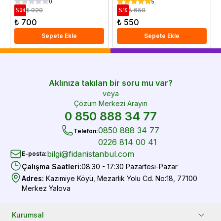
0
5
₺ 920
₺ 650
%
24
%
15
₺ 700
₺ 550
Sepete Ekle
Sepete Ekle
Aklınıza takılan bir soru mu var?
veya
Çözüm Merkezi Arayın
0 850 888 34 77
0850 888 34 77
Telefon
:
0226 814 00 41
bilgi@fidanistanbul.com
E-posta
:
Çalışma Saatleri
:
08:30 - 17:30 Pazartesi-Pazar
Adres
:
Kazımiye Köyü, Mezarlık Yolu Cd. No:18, 77100
Merkez Yalova
Kurumsal