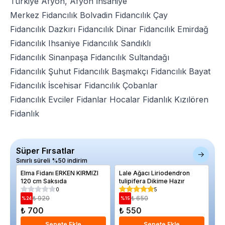
Türkiye Afyon, Afyon İhsaniye
Merkez Fidancılık
Bolvadin Fidancılık
Çay
Fidancılık
Dazkırı Fidancılık
Dinar Fidancılık
Emirdağ
Fidancılık
Ihsaniye Fidancılık
Sandıklı
Fidancılık
Sinanpaşa Fidancılık
Sultandağı
Fidancılık
Şuhut Fidancılık
Başmakçı Fidancılık
Bayat
Fidancılık
İscehisar Fidancılık
Çobanlar
Fidancılık
Evciler Fidanlar
Hocalar Fidanlık
Kızılören
Fidanlık
Süper Fırsatlar
Sınırlı süreli %50 indirim
Elma Fidanı ERKEN KIRMIZI
Lale Ağacı Liriodendron
Kı
120 cm Saksıda
tulipifera Dikime Hazır
gr
0
5
₺ 920
₺ 650
%
24
%
15
%
₺ 700
₺ 550
₺
Sepete Ekle
Sepete Ekle