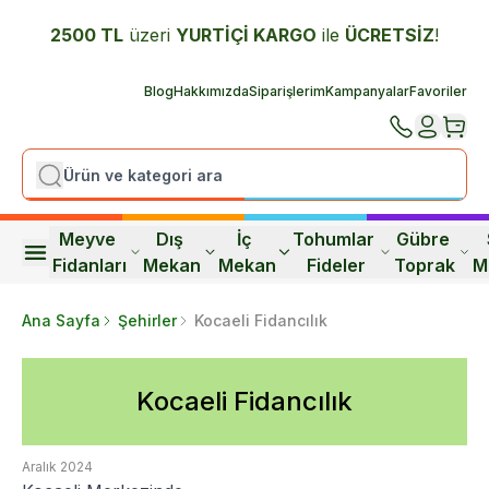
2500 TL
üzeri
YURTİÇİ K
ARGO
ile
ÜCRETSİZ
!
Blog
Hakkımızda
Siparişlerim
Kampanyalar
Favoriler
Meyve 
Dış 
İç 
Tohumlar 
Gübre 
Fidanları
Mekan
Mekan
Fideler
Toprak
M
Ana Sayfa
Şehirler
Kocaeli Fidancılık
Kocaeli Fidancılık
Aralık 2024