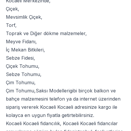
Kocaeli Merkezinde,
Çiçek
,
Mevsimlik Çiçek
,
Torf
,
Toprak
ve
Diğer dökme malzemeler
,
Meyve Fidanı
,
İç Mekan Bitkileri
,
Sebze Fidesi
,
Çiçek Tohumu
,
Sebze Tohumu
,
Çim Tohumu
,
Çim Tohumu
,
Saksı Modelleri
gibi birçok balkon ve
bahçe malzemesini telefon ya da internet üzerinden
sipariş vererek Kocaeli Kocaeli adresinize kargo ile
kolayca en uygun fiyatla getirtebilirsiniz.
Kocaeli Kocaeli fidancılık, Kocaeli Kocaeli fidancılar