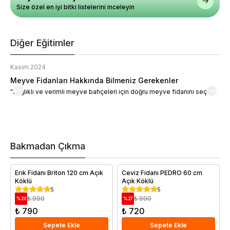
Size özel en iyi bitki listelerini inceleyin
Diğer Eğitimler
Kasım 2024
K
Meyve Fidanları Hakkında Bilmeniz Gerekenler
M
"Sağlıklı ve verimli meyve bahçeleri için doğru meyve fidanını seçin."
M
d
a
t
m
h
v
Bakmadan Çıkma
i
e
Erik Fidanı Briton 120 cm Açık
Ceviz Fidanı PEDRO 60 cm
Köklü
Açık Köklü
5
5
₺ 990
₺ 990
%
20
%
27
₺ 790
₺ 720
Sepete Ekle
Sepete Ekle