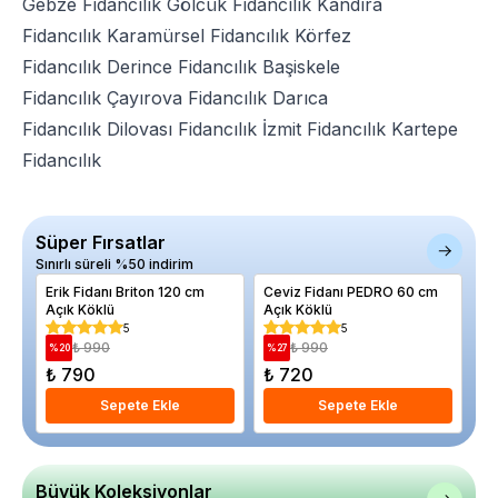
Gebze Fidancılık
Gölcük Fidancılık
Kandıra
Fidancılık
Karamürsel Fidancılık
Körfez
Fidancılık
Derince Fidancılık
Başiskele
Fidancılık
Çayırova Fidancılık
Darıca
Fidancılık
Dilovası Fidancılık
İzmit Fidancılık
Kartepe
Fidancılık
Süper Fırsatlar
Sınırlı süreli %50 indirim
Erik Fidanı Briton 120 cm
Ceviz Fidanı PEDRO 60 cm
Ağ
Açık Köklü
Açık Köklü
Hi
Ch
5
5
₺ 990
₺ 990
%
20
%
27
%
₺ 790
₺ 720
₺
Sepete Ekle
Sepete Ekle
Büyük Koleksiyonlar